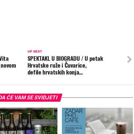
UP NEXT
Vita
SPEKTAKL U BIOGRADU / U petak
u novom
Hrvatske ruže i Čuvarice,
defile hrvatskih konja…
A ĆE VAM SE SVIDJETI