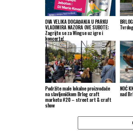
DVA VELIKA DOGAĐANJA U PARKU
BRLOG 
VLADIMIRA NAZORA OVE SUBOTE:
Tvrdog
Zagrijte se za Wingse uz igre i
koncerte!
Podržite male lokalne proizvođače
NOĆ KN
na slavljeničkom Brlog craft
nad B
marketu #20 – street art & craft
show