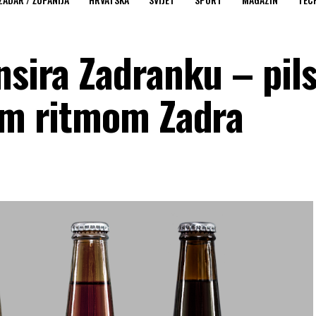
nsira Zadranku – pil
nim ritmom Zadra