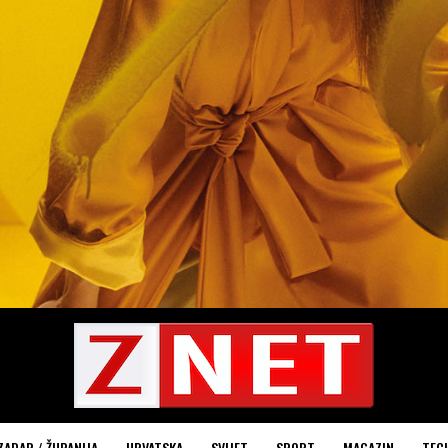
ZADAR / ŽUPANIJA
HRVATSKA
SVIJET
SPORT
MAGAZIN
TEC