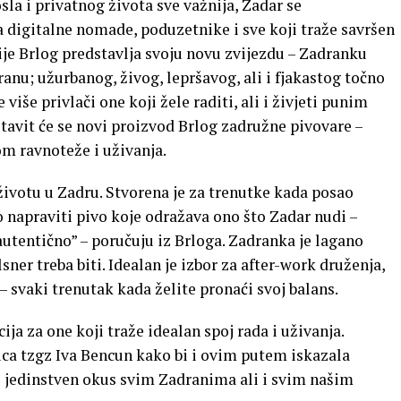
sla i privatnog života sve važnija, Zadar se
a digitalne nomade, poduzetnike i sve koji traže savršen
ije Brlog predstavlja svoju novu zvijezdu – Zadranku
ranu; užurbanog, živog, lepršavog, ali i fjakastog točno
 više privlači one koji žele raditi, ali i živjeti punim
tavit će se novi proizvod Brlog zadružne pivovare –
om ravnoteže i uživanja.
životu u Zadru. Stvorena je za trenutke kada posao
mo napraviti pivo koje odražava ono što Zadar nudi –
 autentično” – poručuju iz Brloga. Zadranka je lagano
sner treba biti. Idealan je izbor za after-work druženja,
 – svaki trenutak kada želite pronaći svoj balans.
ja za one koji traže idealan spoj rada i uživanja.
orica tzgz Iva Bencun kako bi i ovim putem iskazala
i jedinstven okus svim Zadranima ali i svim našim