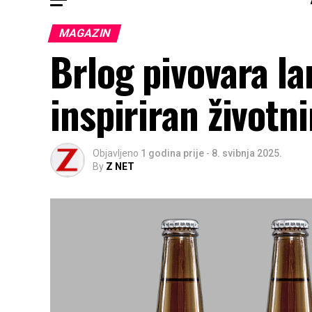
MAGAZIN
Brlog pivovara la
inspiriran život
Objavljeno
1 godina prije
-
8. svibnja 2025.
By
Z NET