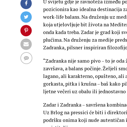
U svijetu gdje je ravnoteža između po
pozicionira kao idealna destinacija z
work-life balans. Na druženju uz med
koja utjelovljuje bit života na Medite
onda kada treba. Zadar je grad koji sve
plućima. Na druženju za medije preds
Zadranka, pilsner inspiriran filozofij
“Zadranka nije samo pivo – to je oda 
završava, a balans počinje. Željeli s
lagano, ali karakterno, opušteno, ali
gorkasta, pitka i krušna – baš kako pil
ljetne večeri uz obalu ili jednostavno
Zadar i Zadranka – savršena kombinaci
Uz Brlog na pressici će biti i direkt
podršku onima koji nude autentičan 