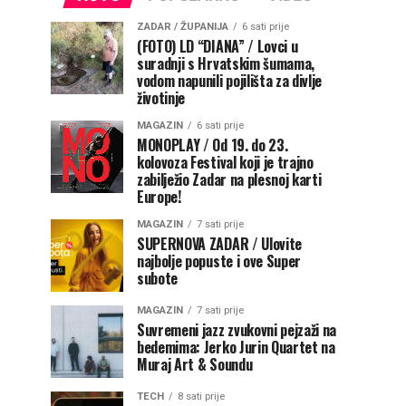
ZADAR / ŽUPANIJA
6 sati prije
(FOTO) LD “DIANA” / Lovci u
suradnji s Hrvatskim šumama,
vodom napunili pojilišta za divlje
životinje
MAGAZIN
6 sati prije
MONOPLAY / Od 19. do 23.
kolovoza Festival koji je trajno
zabilježio Zadar na plesnoj karti
Europe!
MAGAZIN
7 sati prije
SUPERNOVA ZADAR / Ulovite
najbolje popuste i ove Super
subote
MAGAZIN
7 sati prije
Suvremeni jazz zvukovni pejzaži na
bedemima: Jerko Jurin Quartet na
Muraj Art & Soundu
TECH
8 sati prije