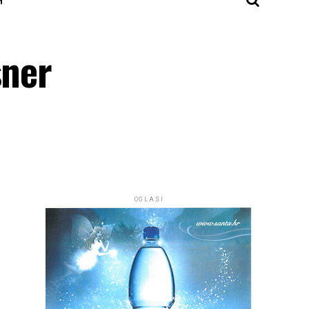
sner
OGLASI