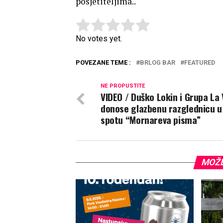
posjetiteljima..
Rate this item:
Submit Rating
No votes yet.
POVEZANE TEME :
BRLOG BAR
FEATURED
NE PROPUSTITE
VIDEO / Duško Lokin i Grupa La 
donose glazbenu razglednicu 
spotu “Mornareva pisma”
MOŽD