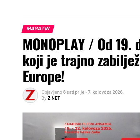
MAGAZIN
MONOPLAY / Od 19. do
koji je trajno zabilje
Europe!
Objavljeno
6 sati prije
-
7. kolovoza 2026.
By
Z NET