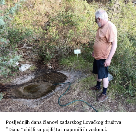
prostornoj distribuciji istih. Osim toga, evidentira se udio
domaćih i stranih vozila kako u prometnom toku tako i
na parkirališnim površinama unutar zone obuhvata.
Za potrebe Studije i razmatranja eventualnog uvođenja
zone posebnog režima u dogledno vrijeme provest će se
i brojanje prometa kod Lančanih vrata, a cilj je stvoriti
podatkovnu bazu i saznati distribuciju tokova, odnosno
koliko vozila je ušlo u zonu posebnog režima, a koliko ih
se polukružno okrenulo.
Cijeli sustav regulacije prometa na Poluotoku dio je šire
prometne strategije koja osim ograničavanja prometa na
Poluotoku, podrazumijeva i parkirne površine van
Poluotoka i dodatno poboljšanje javnog prijevoza i
uređenje parkirne politike i širenje parkirnih zona izvan
Poluotoka.
Posljednjih dana članovi zadarskog Lovačkog društva
“Diana” obišli su pojilišta i napunili ih vodom.ž