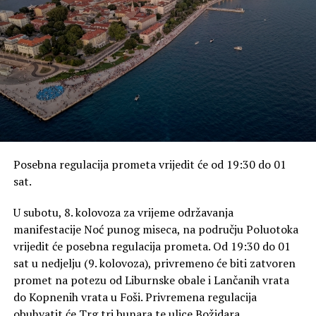
Posebna regulacija prometa vrijedit će od 19:30 do 01
sat.
U subotu, 8. kolovoza za vrijeme održavanja
manifestacije Noć punog miseca, na području Poluotoka
vrijedit će posebna regulacija prometa. Od 19:30 do 01
sat u nedjelju (9. kolovoza), privremeno će biti zatvoren
promet na potezu od Liburnske obale i Lančanih vrata
do Kopnenih vrata u Foši. Privremena regulacija
obuhvatit će Trg tri bunara te ulice Božidara