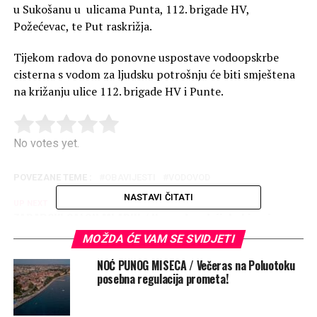
u Sukošanu u ulicama Punta, 112. brigade HV,
Požećevac, te Put raskrižja.
Tijekom radova do ponovne uspostave vodoopskrbe
cisterna s vodom za ljudsku potrošnju će biti
smještena
na križanju ulice 112. brigade HV i Punte.
Rate this item:
Submit Rating
No votes yet.
POVEZANE TEME :
OBAVIJESTI
VODOVOD
NASTAVI ČITATI
UP NEXT
ZADARSKI SALON MLADIH / Nagradu odnijela kiparica
Lucija Jelić
MOŽDA ĆE VAM SE SVIDJETI
NE PROPUSTITE
NOĆ PUNOG MISECA / Večeras na Poluotoku
NOVI TERMIN / Biciklijada “Od Branimira do Branimira”
posebna regulacija prometa!
zakazana za ovu nedjelju. Ako vrijeme dopusti…