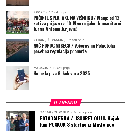
SPORT
12 sati prije
POČINJE SPEKTAKL NA VIŠNJIKU / Manje od 12
sati za prijave na 10. Memorijalno-humanitarni
Potaknuo je pomorce i putnike da podignu pogled
turnir Antonio Jurjević!
prema Majci kada tuda prolaze, prekriže se i barem
kratko zamole da ih čuva na putu života
.
„Ta molitva
ZADAR / ŽUPANIJA
12 sati prije
NOĆ PUNOG MISECA / Večeras na Poluotoku
podsjeća da životno putovanje ne započinjemo sami i da
posebna regulacija prometa!
nijedan povratak nije samo plod naše vještine, nego i
Božje providnosti. Neka taj kip bude svjetionik vjere i
nade, znak da nad nama bdije Majka koja nas upućuje
MAGAZIN
12 sati prije
Horoskop za 8. kolovoza 2025.
prema sigurnoj luci – Kristu Spasitelju“, poručio je
nadbiskup.
U TRENDU
ZADAR / ŽUPANIJA
5 dana prije
FOTOGALERIJA / USUSRET OLUJI: Kajak
kup POSKOK 3 startao iz Maslenice