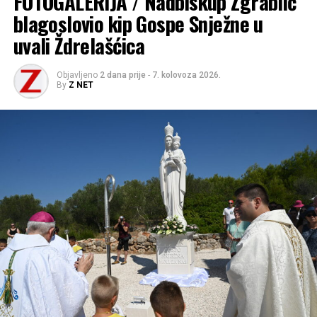
FOTOGALERIJA / Nadbiskup Zgrablić
lokacijama.
blagoslovio kip Gospe Snježne u
uvali Ždrelašćica
Objavljeno
2 dana prije
-
7. kolovoza 2026.
By
Z NET