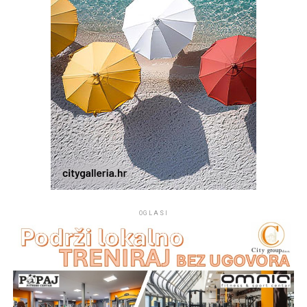
drugi dobročinitelji i donatori.
OGLASI
Na mjestu crkvice Gospe od Sniga pomorci su 1514.
godine pronašli sliku Gospe od Sniga te je u njenu čast i
spomen podignuta crkva koja je od tada mjesto vjere,
pouzdanja i izraz ljubavi prema nebeskoj Majci.