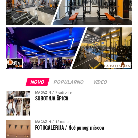
„Taj kip je znak vjere, podsjetnik da je Gospa trajno
prisutna među svojim narodom i da majčinskom brigom
prati sve koji tuda prolaze. Gospin pogled je okrenut
prema moru, prema brodicama koje plove tom uvalom,
prema ribarima i obiteljima koje putuju između otoka i
prema putnicima tim morskim putem. To je pogled naše
nebeske Majke koja nas voli, bdije nad nama, hrabri, tješi
i zagovara svoju djecu pred Bogom“, rekao je mons.
Zgrablić.
NOVO
POPULARNO
VIDEO
MAGAZIN
7 sati prije
SUBOTNJA ŠPICA
MAGAZIN
12 sati prije
FOTOGALERIJA / Noć punog miseca