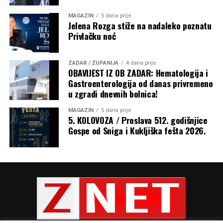
MAGAZIN
5 dana prije
Jelena Rozga stiže na nadaleko poznatu
Privlačku noć
ZADAR / ŽUPANIJA
4 dana prije
OBAVIJEST IZ OB ZADAR: Hematologija i
Gastroenterologija od danas privremeno
u zgradi dnevnih bolnica!
Razmatrajući navješteno Evanđelje u kojem je na riječi
žene: „Blažena utroba koja te nosila i prsi koje si sisao!“,
MAGAZIN
5 dana prije
Isus odgovorio: „Još blaženiji oni koji slušaju riječ Božju i
5. KOLOVOZA / Proslava 512. godišnjice
Gospe od Sniga i Kukljiška fešta 2026.
čuvaju je!“, nadbiskup je rekao da to otkriva pravu
veličinu Marije. „Marija nije blažena samo jer je rodila
Isusa, nego ponajprije zato što je slušala Božju riječ,
povjerovala joj, prihvatila je i ostala joj vjerna tijekom
cijelog života. Prije nego što je rodila Isusa po tijelu,
začela ga je poslušnošću Božjoj riječi.