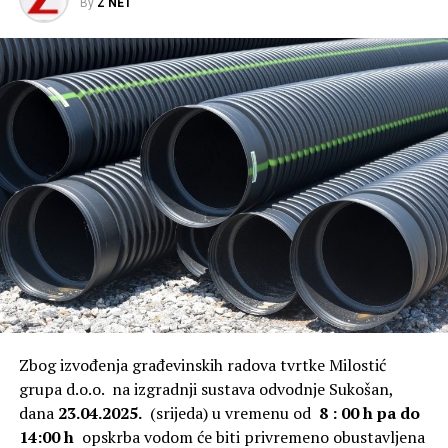
By
Z NET
Zbog izvođenja građevinskih radova tvrtke Milostić
grupa d.o.o. na izgradnji sustava odvodnje Sukošan,
dana
23.04.2025.
(srijeda) u vremenu od
8 : 00 h pa do
14:00 h
opskrba vodom će biti privremeno
obustavljena