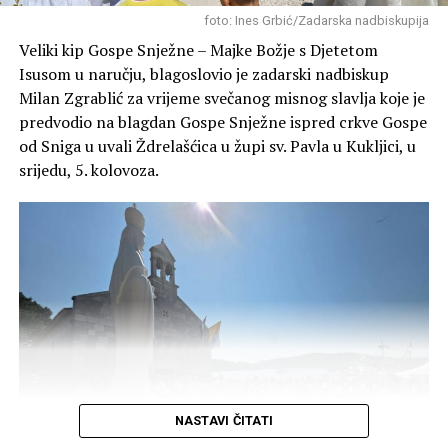
Članovi Lovačkog društva “Diana” redovito obilaze i
foto: Ines Grbić/Zadarska nadbiskupija
grade pojilišta za divljač u svojim lovištima (poput
Veliki kip Gospe Snježne – Majke Božje s Djetetom
Blatskog gaja, Novigrada, Škabrnje o ostalih lokacija)
Isusom u naručju, blagoslovio je zadarski nadbiskup
kako bi životinjama osigurali svježu vodu tijekom ljetnih
Milan Zgrablić za vrijeme svečanog misnog slavlja koje je
suša i kako bi se zaštitilo njihovo stanište.
predvodio na blagdan Gospe Snježne ispred crkve Gospe
od Sniga u uvali Ždrelašćica u župi sv. Pavla u Kukljici, u
srijedu, 5. kolovoza.
NASTAVI ČITATI