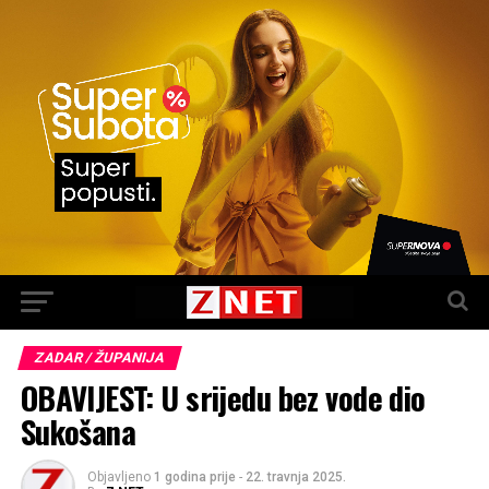
ZADAR / ŽUPANIJA
OBAVIJEST: U srijedu bez vode dio
Sukošana
Objavljeno
1 godina prije
-
22. travnja 2025.