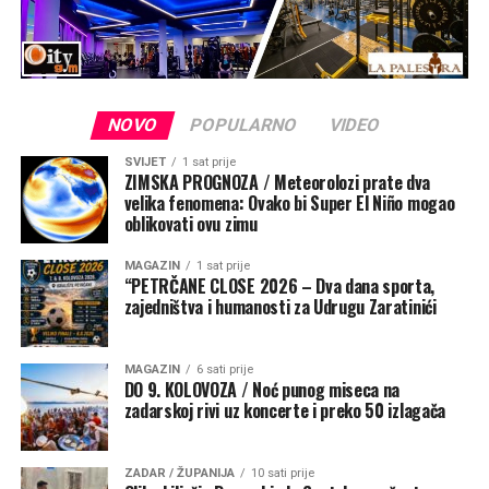
Drugim riječima, i najmanja pogreška u početnim
podacima, primjerice razlika od samo 0,1 Celzijeva
stupnja, tijekom izračuna može se višestruko povećati.
Da je sustav linearan, prognoza bi mogla ostati potpuno
NOVO
POPULARNO
VIDEO
točna i nakon tridesetak dana simulacije. No upravo
SVIJET
1 sat prije
nelinearnost u sustav unosi kaos.
ZIMSKA PROGNOZA / Meteorolozi prate dva
velika fenomena: Ovako bi Super El Niño mogao
Gdje prognoza počinje gubiti
oblikovati ovu zimu
pouzdanost
MAGAZIN
1 sat prije
“PETRČANE CLOSE 2026 – Dva dana sporta,
zajedništva i humanosti za Udrugu Zaratinići
Meteorolozi mogu raspolagati najboljim jednadžbama
fizike, najnaprednijim superračunalima i
najsuvremenijim metodama izračuna, ali i dalje neće
MAGAZIN
6 sati prije
DO 9. KOLOVOZA / Noć punog miseca na
dobiti savršenu prognozu. Razlog je jednostavan:
zadarskoj rivi uz koncerte i preko 50 izlagača
početno stanje atmosfere nikada nije moguće izmjeriti
potpuno precizno.
ZADAR / ŽUPANIJA
10 sati prije