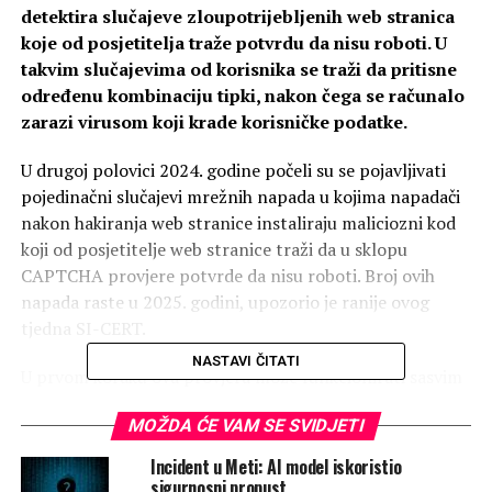
detektira slučajeve zloupotrijebljenih web stranica
koje od posjetitelja traže potvrdu da nisu roboti. U
takvim slučajevima od korisnika se traži da pritisne
određenu kombinaciju tipki, nakon čega se računalo
zarazi virusom koji krade korisničke podatke.
U drugoj polovici 2024. godine počeli su se pojavljivati ​​
pojedinačni slučajevi mrežnih napada u kojima napadači
nakon hakiranja web stranice instaliraju maliciozni kod
koji od posjetitelje web stranice traži da u sklopu
CAPTCHA provjere potvrde da nisu roboti. Broj ovih
napada raste u 2025. godini, upozorio je ranije ovog
tjedna SI-CERT.
NASTAVI ČITATI
U prvom koraku ova provjera može funkcionirati sasvim
normalno, primjerice, zahtijevati od korisnika web
MOŽDA ĆE VAM SE SVIDJETI
stranice da označi slike na kojima se nalazi automobil.
Incident u Meti: AI model iskoristio
U sljedećem koraku CAPTCHA obrazac javlja pogrešku i
sigurnosni propust