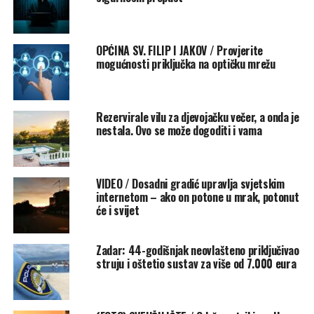
zahtijeva od korisnika da pritisne kombinacije tipkovnice
Win + R, Ctrl + V i Enter. Kombinacija tipki Win + R u
operativnim sustavima Windows otvara prozor za unos
OPĆINA SV. FILIP I JAKOV / Provjerite
naredbi, kombinacija tipki CTRL + V lijepi sadržaj
mogućnosti priključka na optičku mrežu
međuspremnika u polje za unos, a pritiskom na tipku
Enter pokreće se unesena naredba, pojašnjava
N1
Slovenija
.
Rezervirale vilu za djevojačku večer, a onda je
nestala. Ovo se može dogoditi i vama
Budite oprezni s kombinacijama
tipki
VIDEO / Dosadni gradić upravlja svjetskim
internetom – ako on potone u mrak, potonut
“Ako tijekom pretraživanja na internetu primijetite da
će i svijet
neka web stranica od vas traži da unesete navedenu
kombinaciju tipki na tipkovnici, nemojte to činiti”,
Zadar: 44-godišnjak neovlašteno priključivao
naglašavaju iz SI-CERT-a i poručuju da bi korisnici takve
struju i oštetio sustav za više od 7.000 eura
stranice trebali prijaviti.
Kombinacijom ovih tipki računalo se može zaraziti