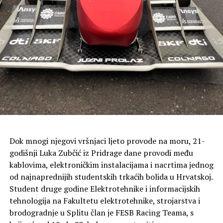
okviru za testiranje kibernetičke sigurnosti naprednih AI
modela.
Dok mnogi njegovi vršnjaci ljeto provode na moru, 21-
godišnji Luka Zubčić iz Pridrage dane provodi među
kablovima, elektroničkim instalacijama i nacrtima jednog
od najnaprednijih studentskih trkaćih bolida u Hrvatskoj.
Student druge godine Elektrotehnike i informacijskih
tehnologija na Fakultetu elektrotehnike, strojarstva i
brodogradnje u Splitu član je FESB Racing Teama, s