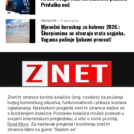
prognoza nesigurna.
Privlačku noć
Upravo iz tog omjera proizlaze postoci vjerojatnosti koje
svakodnevno viđamo u prognozama, primjerice “70
MAGAZIN
6 dana prije
Mjesečni horoskop za kolovoz 2026.:
posto vjerojatnosti za kišu”. Ako svi članovi ansambla
Škorpionima se otvaraju vrata uspjeha,
daju gotovo isti rezultat, prognoza je stabilna. Ako se
Vagama počinje ljubavni procvat!
međusobno razilaze, raste nesigurnost, koja se zatim
izražava kroz postotak vjerojatnosti ostvarenja
pojedinog scenarija.
Umjetna inteligencija mijenja
prognoziranje, ali ne zamjenjuje
fiziku
Znet.hr stranice koriste kolačiće (eng. cookies) za pružanje
boljeg korisničkog iskustva, funkcionalnosti i prikaza sustava
oglašavanja. Nastavkom pregleda znet.hr stranica slažeš se
Posljednjih godina razvijeni su brojni modeli umjetne
s korištenjem kolačića. Postavke kolačića možeš podesiti u
POLITIKA PRIVATNOSTI
UVJETI KORIŠTENJA
IMPRESSUM
inteligencije za prognozu vremena. Među najpoznatijima
svojem internetskom pregledniku, a više o tome pročitaj
CJENIK OGLAŠAVANJA
su GraphCast, koji je razvio Google DeepMind, Pangu-
Read More
. Za nastavak pregleda i korištenja znet.hr
stranica klikni na gumb "Slažem se"
Weather tvrtke Huawei, GenCast, također Googleov