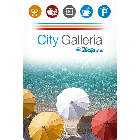
parametara, dok matematički modeli iz početnog stanja
atmosfere integracijom kroz vrijeme izračunavaju
njezino buduće stanje.
Pritom se moraju poštovati zakoni fizike, termodinamike
i dinamike fluida. Atmosfera je fluid, stišljiv je, rotira
zajedno sa Zemljom i izrazito je nestabilan. Kako bi se
opisalo stanje atmosfere na određenom području, model
izračunava meteorološke parametre na
trodimenzionalnoj mreži točaka. U svakoj od njih
računaju se brzina vjetra u tri smjera, tlak, gustoća
zraka, temperatura i vlaga te njihove promjene tijekom
vremena.
Fizika atmosfere opisana je sa sedam jednadžbi. Dvije
jednadžbe horizontalnog gibanja opisuju kako se zrak
ubrzava pod utjecajem razlika tlaka, trenja i Coriolisove
sile. Vertikalna jednadžba gibanja objašnjava dizanje i
spuštanje zraka. U globalnim modelima, primjerice na