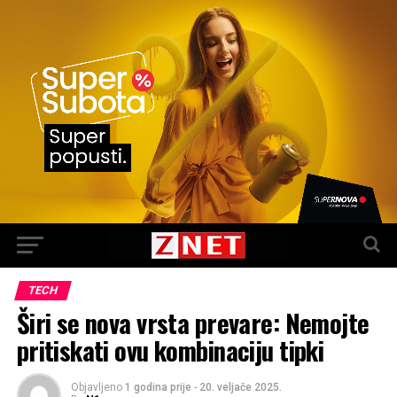
TECH
Širi se nova vrsta prevare: Nemojte
pritiskati ovu kombinaciju tipki
Objavljeno
1 godina prije
-
20. veljače 2025.