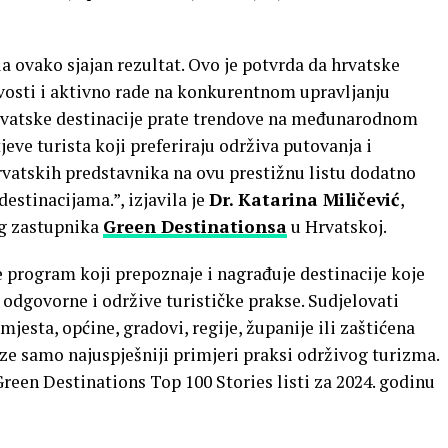
a ovako sjajan rezultat. Ovo je potvrda da hrvatske
vosti i aktivno rade na konkurentnom upravljanju
rvatske destinacije prate trendove na međunarodnom
jeve turista koji preferiraju održiva putovanja i
rvatskih predstavnika na ovu prestižnu listu dodatno
estinacijama.”, izjavila je
Dr. Katarina Miličević
,
og zastupnika
Green Destinationsa
u Hrvatskoj.
e program koji prepoznaje i nagrađuje destinacije koje
odgovorne i održive turističke prakse. Sudjelovati
mjesta, općine, gradovi, regije, županije ili zaštićena
aze samo najuspješniji primjeri praksi održivog turizma.
Green Destinations Top 100 Stories listi za 2024. godinu