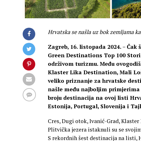
Hrvatska se našla uz bok zemljama kao 
Zagreb, 16. listopada 2024. – Čak 
Green Destinations Top 100 Storie
održivom turizmu. Među ovogodišn
Klaster Lika Destination, Mali Loš
veliko priznanje za hrvatske desti
našle među najboljim primjerima p
broju destinacija na ovoj listi H
Estonija, Portugal, Slovenija i Taj
Cres, Dugi otok, Ivanić-Grad, Klaster
Plitvička jezera istaknuli su se svo
S rekordnih šest destinacija na listi,