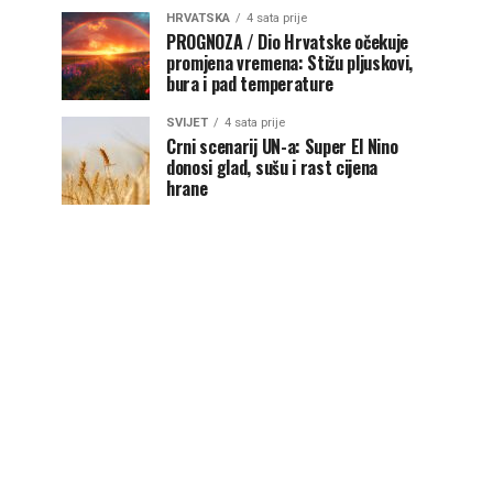
HRVATSKA
4 sata prije
PROGNOZA / Dio Hrvatske očekuje
promjena vremena: Stižu pljuskovi,
bura i pad temperature
SVIJET
4 sata prije
Crni scenarij UN-a: Super El Nino
donosi glad, sušu i rast cijena
hrane