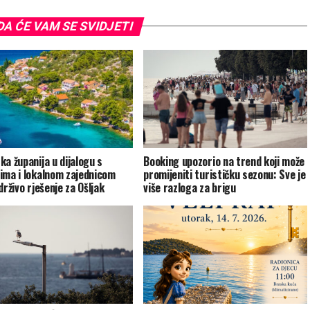
A ĆE VAM SE SVIDJETI
ka županija u dijalogu s
Booking upozorio na trend koji može
ima i lokalnom zajednicom
promijeniti turističku sezonu: Sve je
drživo rješenje za Ošljak
više razloga za brigu