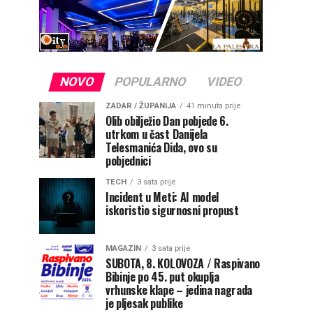
NOVO
POPULARNO
VIDEO
ZADAR / ŽUPANIJA
41 minuta prije
Olib obilježio Dan pobjede 6.
utrkom u čast Danijela
Telesmanića Dida, ovo su
pobjednici
TECH
3 sata prije
Incident u Meti: AI model
iskoristio sigurnosni propust
MAGAZIN
3 sata prije
SUBOTA, 8. KOLOVOZA / Raspivano
Bibinje po 45. put okuplja
vrhunske klape – jedina nagrada
je pljesak publike