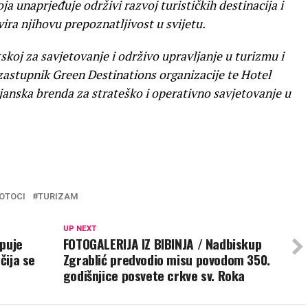
oja unaprjeđuje održivi razvoj turističkih destinacija i
ira njihovu prepoznatljivost u svijetu.
skoj za savjetovanje i održivo upravljanje u turizmu i
 zastupnik Green Destinations organizacije te Hotel
lijanska brenda za strateško i operativno savjetovanje u
OTOCI
TURIZAM
UP NEXT
upuje
FOTOGALERIJA IZ BIBINJA / Nadbiskup
čija se
Zgrablić predvodio misu povodom 350.
godišnjice posvete crkve sv. Roka