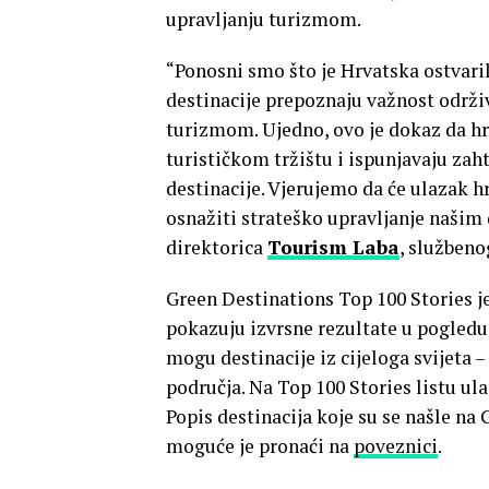
upravljanju turizmom.
“Ponosni smo što je Hrvatska ostvaril
destinacije prepoznaju važnost održi
turizmom. Ujedno, ovo je dokaz da h
turističkom tržištu i ispunjavaju zaht
destinacije. Vjerujemo da će ulazak h
osnažiti strateško upravljanje našim d
direktorica
Tourism Laba
, služben
Green Destinations Top 100 Stories j
pokazuju izvrsne rezultate u pogledu 
mogu destinacije iz cijeloga svijeta – 
područja. Na Top 100 Stories listu ul
Popis destinacija koje su se našle na 
moguće je pronaći na
poveznici
.