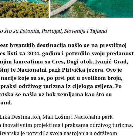
što su Estonija, Portugal, Slovenija i Tajland
šest hrvatskih destinacija našlo se na prestižnoj
s listi za 2024. godinu i potvrdilo svoju predanost
jim laureatima su Cres, Dugi otok, Ivanić-Grad,
inj te Nacionalni park Plitvička jezera. Ovo je
nacije koje su se, po prvi put u ovolikom broju,
raksi održivog turizma iz cijeloga svijeta. Po
rvatska se našla uz bok zemljama kao što su
land.
 Lika Destination, Mali Lošinj i Nacionalni park
jim inovativnim projektima i praksama održivog turizma.
 Hrvatska je potvrdila svoja nastojanja u održivom