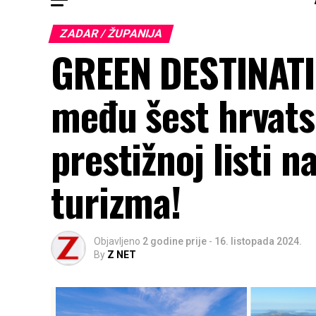
ZADAR / ŽUPANIJA
GREEN DESTINATI
među šest hrvats
prestižnoj listi n
turizma!
Objavljeno
2 godine prije
-
16. listopada 2024.
By
Z NET