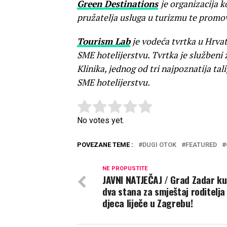
Green Destinations
je organizacija k
pružatelja usluga u turizmu te promov
Tourism Lab
je vodeća tvrtka u Hrvat
SME hotelijerstvu. Tvrtka je službeni
Klinika, jednog od tri najpoznatija ta
SME hotelijerstvu.
Rate this item:
Submit Rating
No votes yet.
POVEZANE TEME :
DUGI OTOK
FEATURED
NE PROPUSTITE
JAVNI NATJEČAJ / Grad Zadar k
dva stana za smještaj roditelja 
djeca liječe u Zagrebu!