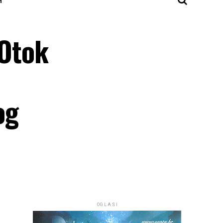
Otok
og
OGLASI