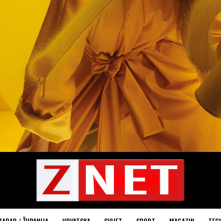
ZADAR / ŽUPANIJA
HRVATSKA
SVIJET
SPORT
MAGAZIN
TEC