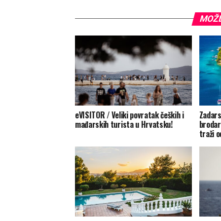
MOŽD
eVISITOR / Veliki povratak čeških i
Zadars
mađarskih turista u Hrvatsku!
brodar
traži o