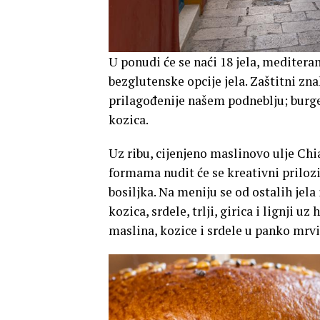
U ponudi će se naći 18 jela, mediter
bezglutenske opcije jela. Zaštitni znak
prilagođenije našem podneblju; burge
kozica.
Uz ribu, cijenjeno maslinovo ulje Ch
formama nudit će se kreativni priloz
bosiljka. Na meniju se od ostalih jela
kozica, srdele, trlji, girica i lignji 
maslina, kozice i srdele u panko mrv