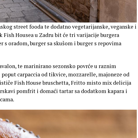
anskog street fooda te dodatno vegetarijanske, veganske i
 Fish Housea u Zadru bit će tri varijacije burgera
r s oradom, burger sa skušom i burger s repovima
iavalon, te marinirano sezonsko povrće u raznim
i poput carpaccia od tikvice, mozzarelle, majoneze od
 ističe Fish House bruschetta, Fritto misto mix delicija
uz hrskavi pomfrit i domaći tartar sa dodatkom kapara i
icama.