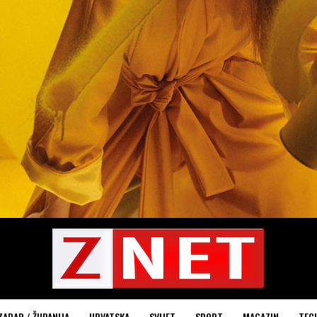
ZADAR / ŽUPANIJA
HRVATSKA
SVIJET
SPORT
MAGAZIN
TEC