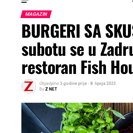
MAGAZIN
BURGERI SA SKU
subotu se u Zadru
restoran Fish Ho
Objavljeno
3 godine prije
-
8. lipnja 2023.
By
Z NET