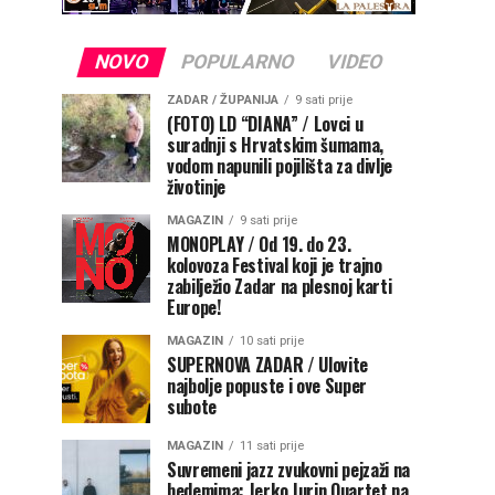
NOVO
POPULARNO
VIDEO
ZADAR / ŽUPANIJA
9 sati prije
(FOTO) LD “DIANA” / Lovci u
suradnji s Hrvatskim šumama,
vodom napunili pojilišta za divlje
životinje
MAGAZIN
9 sati prije
MONOPLAY / Od 19. do 23.
kolovoza Festival koji je trajno
zabilježio Zadar na plesnoj karti
Europe!
MAGAZIN
10 sati prije
SUPERNOVA ZADAR / Ulovite
najbolje popuste i ove Super
subote
MAGAZIN
11 sati prije
Suvremeni jazz zvukovni pejzaži na
bedemima: Jerko Jurin Quartet na