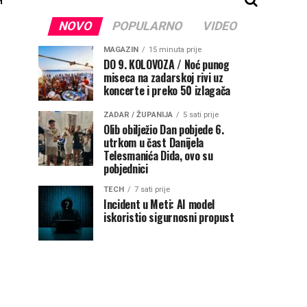
NOVO
POPULARNO
VIDEO
MAGAZIN
15 minuta prije
DO 9. KOLOVOZA / Noć punog
miseca na zadarskoj rivi uz
koncerte i preko 50 izlagača
ZADAR / ŽUPANIJA
5 sati prije
Olib obilježio Dan pobjede 6.
utrkom u čast Danijela
Telesmanića Dida, ovo su
pobjednici
TECH
7 sati prije
Incident u Meti: AI model
iskoristio sigurnosni propust