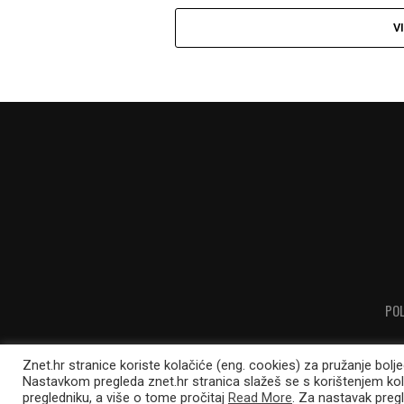
V
POL
Znet.hr stranice koriste kolačiće (eng. cookies) za pružanje bolj
Nastavkom pregleda znet.hr stranica slažeš se s korištenjem ko
pregledniku, a više o tome pročitaj
Read More
. Za nastavak pregl