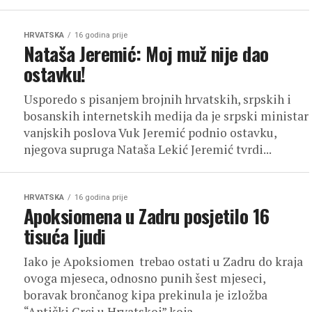
HRVATSKA
16 godina prije
Nataša Jeremić: Moj muž nije dao
ostavku!
Usporedo s pisanjem brojnih hrvatskih, srpskih i
bosanskih internetskih medija da je srpski ministar
vanjskih poslova Vuk Jeremić podnio ostavku,
njegova supruga Nataša Lekić Jeremić tvrdi...
HRVATSKA
16 godina prije
Apoksiomena u Zadru posjetilo 16
tisuća ljudi
Iako je Apoksiomen trebao ostati u Zadru do kraja
ovoga mjeseca, odnosno punih šest mjeseci,
boravak brončanog kipa prekinula je izložba
“Antički Grci u Hrvatskoj” koja...