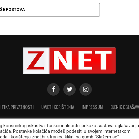
IŠE POSTOVA
ITIKA PRIVATNOSTI
UVJETI KORIŠTENJA
IMPRESSUM
CJENIK OGLAŠAV
eg korisničkog iskustva, funkcionalnosti i prikaza sustava oglašavanja
lačića. Postavke kolačića možeš podesiti u svojem internetskom
© 2021. Modicus d.o.o. Sva prava pridržana. ISSN: 1848-1000
eda i korištenja znet.hr stranica klikni na gumb "Slažem se"