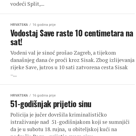
vodeći Split,...
HRVATSKA
16 godina prije
Vodostaj Save raste 10 centimetara na
sat!
Vodeni val je sinoć prošao Zagreb, a tijekom
današnjeg dana će proći kroz Sisak. Zbog izlijevanja
rijeke Save, jutros u 10 sati zatvorena cesta Sisak
–...
HRVATSKA
16 godina prije
51-godišnjak prijetio sinu
Policija je jučer dovršila kriminalističko
istraživanje nad 51-godišnjakom koji se sumnjiči
da je u subotu 18. rujna, u obiteljskoj kući na