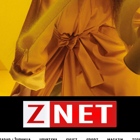
ZADAR / ŽUPANIJA
HRVATSKA
SVIJET
SPORT
MAGAZIN
TEC