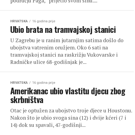
području Paga, prijetio svom sinu....
HRVATSKA
16 godina prije
Ubio brata na tramvajskoj stanici
U Zagrebu je u ranim jutarnjim satima došlo do
ubojstva vatrenim oružjem. Oko 6 sati na
tramvajskoj stanici na raskrižju Vukovarske i
Radničke ulice 68-godišnjak je...
HRVATSKA
16 godina prije
Amerikanac ubio vlastitu djecu zbog
skrbništva
Otac je optužen za ubojstvo troje djece u Houstonu.
Nakon što je ubio svoga sina (12) i dvije kćeri (7 i
14) dok su spavali, 47-godišnji...