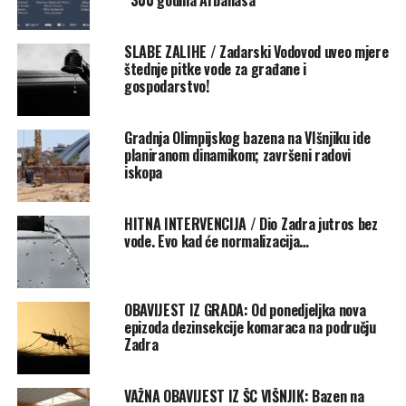
poštuju postavljenu signalizaciju te da izbjegavaju
zadržavanje na područjima na kojima će se radovi
SLABE ZALIHE / Zadarski Vodovod uveo mjere
odvijati, kako bi se osigurala njihova sigurnost i
štednje pitke vode za građane i
omogućilo nesmetano izvođenje radova.
gospodarstvo!
Riječ je o redovitom godišnjem održavanju zelenila koje
Gradnja Olimpijskog bazena na VIšnjiku ide
doprinosi očuvanju urednog izgleda, zdravlja biljnog
planiranom dinamikom; završeni radovi
fonda i sigurnosti svih korisnika Športskog centra
iskopa
Višnjik.
HITNA INTERVENCIJA / Dio Zadra jutros bez
Zahvaljujemo građanima na razumijevanju i suradnji.
vode. Evo kad će normalizacija…
Rate this item:
Submit Rating
No votes yet.
OBAVIJEST IZ GRADA: Od ponedjeljka nova
epizoda dezinsekcije komaraca na području
POVEZANE TEME :
FEATURED
OBAVIJESTI
ŠC VIŠNJIK
Zadra
UP NEXT
Gradu Zadru dodijeljena dva nova ugovora za škole na
VAŽNA OBAVIJEST IZ ŠC VIŠNJIK: Bazen na