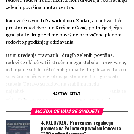
zelenih površina unutar centra.
Radove će izvoditi
Nasadi d.o.o. Zadar,
a obuhvatit će
prostor ispod dvorane Krešimir Ćosić, područje dječjih
igrališta te druge zelene površine predviđene planom
redovitog godišnjeg održavanja.
Osim uređenja travnatih i drugih zelenih površina,
radovi će uključivati i stručnu njegu stabala – orezivanje,
uklanjanje suhih i oštećenih grana te drugih zahvata koji
su važni za očuvanje zdravlja, stabilnosti i sigurnosti
stabala. Upravo su radovi na stablima među
najzahtjevnijim dijelovima hortikulturnog održavanja te
NASTAVI ČITATI
zahtijevaju posebnu stručnost i odgovarajuću
mehanizaciju.
MOŽDA ĆE VAM SE SVIDJETI
Tijekom izvođenja radova pojedine zone bit će
4. KOLOVOZA / Privremena regulacija
privremeno ograđene i označene odgovarajućom
prometa na Poluotoku povodom koncerta
signalizacijom. Molimo sve građane i posjetitelje da
“300 godina Arbanasa”