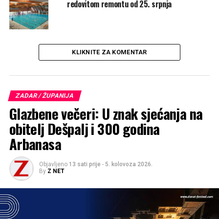
Plovaniji i Voštarnici
redovitom remontu od 25. srpnja
NE PROPUSTITE
RADI SE I VIKENDOM / U subotu bez vode tri ulice u
Zadru!
KLIKNITE ZA KOMENTAR
ZADAR / ŽUPANIJA
Glazbene večeri: U znak sjećanja na
obitelj Dešpalj i 300 godina
Arbanasa
Objavljeno
13 sati prije
-
5. kolovoza 2026.
By
Z NET