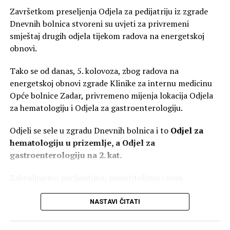
NIR analizator pomoću kojega će maslinari ubuduće moći
Završetkom preseljenja Odjela za pedijatriju iz zgrade
besplatno pratiti nakupljanje ulja u plodu s ciljem
Dnevnih bolnica stvoreni su uvjeti za privremeni
određivanja najboljeg termina za berbu maslina. „Doktor
smještaj drugih odjela tijekom radova na energetskoj
za masline“, kako nazivaju Marcelića, govorit će i o tome
obnovi.
zašto su autohtone sorte maslina temelj za proizvodnju
autentičnih maslinovih ulja te zašto su evaluacija i
Tako se od danas, 5. kolovoza, zbog radova na
promocija autohtonih sorti temelj za brediranje
energetskoj obnovi zgrade Klinike za internu medicinu
maslinovog ulja Zadarske županije.
Opće bolnice Zadar, privremeno mijenja lokacija Odjela
za hematologiju i Odjela za gastroenterologiju.
Kušavanje ulja i
cooking show Antu Mravka
Odjeli se sele u zgradu Dnevnih bolnica i to
Odjel za
Uz radionicu prepoznavanja sorti i uzorkovanja plodova
hematologiju u prizemlje, a Odjel za
posjetitelji će na štandu Udruge maslinara moći
gastroenterologiju na 2. kat.
besplatno kušavati vrhunska maslinova ulja domaćih
proizvođača. Slijedi u 13 sati gastro druženje i uživanje
Zahvaljujemo pacijentima, posjetiteljima i svim
uz crni rižot u savršenom spoju okusa uz
cooking show i
djelatnicima na razumijevanju i strpljenju tijekom
chefa Antu Mravka
.
trajanja radova.
NASTAVI ČITATI
„Dođite, naučimo nešto novo, podržimo naše maslinare i