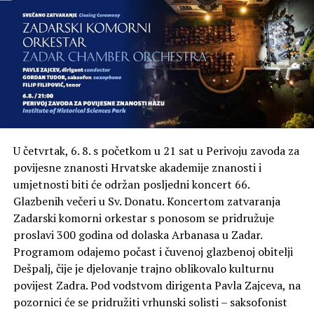
U četvrtak, 6. 8. s početkom u 21 sat u Perivoju zavoda za
povijesne znanosti Hrvatske akademije znanosti i
umjetnosti biti će održan posljedni koncert 66.
Glazbenih večeri u Sv. Donatu. Koncertom zatvaranja
Zadarski komorni orkestar s ponosom se pridružuje
proslavi 300 godina od dolaska Arbanasa u Zadar.
Programom odajemo počast i čuvenoj glazbenoj obitelji
Dešpalj, čije je djelovanje trajno oblikovalo kulturnu
povijest Zadra. Pod vodstvom dirigenta Pavla Zajceva, na
pozornici će se pridružiti vrhunski solisti – saksofonist