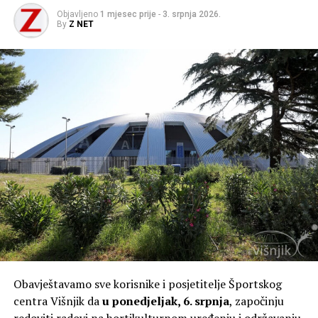
Objavljeno
1 mjesec prije
-
3. srpnja 2026.
By
Z NET
Obavještavamo sve korisnike i posjetitelje Športskog
centra Višnjik da
u
ponedjeljak, 6. srpnja
, započinju
redoviti radovi na hortikulturnom uređenju i održavanju