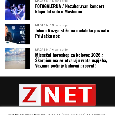
MAGAZIN
5 dana prije
FOTOGALERIJA / Nezaboravan koncert
klape Intrade u Maslenici
MAGAZIN
3 dana prije
Jelena Rozga stiže na nadaleko poznatu
Privlačku noć
MAGAZIN
6 dana prije
Mjesečni horoskop za kolovoz 2026.:
Škorpionima se otvaraju vrata uspjeha,
Vagama počinje ljubavni procvat!