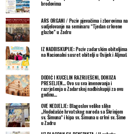
brodovima
dom“.
ARS ORGANI / Poziv pjevačima i zborovima na
sudjelovanje na seminaru “Tjedan crkvene
glazbe” u Zadru
IZ NADBISKUPIJE: Poziv zadarskim obiteljima
na Nacionalni susret obitelji u Osijek i Aljmaš
DODIĆ I KUCELIN RAZRIJEŠENI, DOKOZA
PRESELJEN… Ovo su sva imenovanja i
razrješenja u Zadarskoj nadbiskupiji za ovu
godinu…
„Kad Crkva posvećuje neku građevinu, ona ne slavi samo
OVE NEDJELJE: Blagoslov velike slike
dovršetak građevinskih radova, nego prije svega
„Hodočašće hrvatskog naroda sa Škrinjom
zahvaljuje Bogu za narod koji se u toj crkvi okuplja.
sv. Šimuna“ i kipa sv. Šimuna u crkvi sv. Šime
Posvećeni zidovi i oltar imaju duboko značenje jer čine
u Zadru
vidljivom Crkvu koja tu živi. Ta građevina svjedoči da Bog