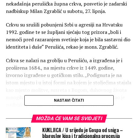
nekadašnja perušićka župna crkva, posvetio je zadarski
nadbiskup Milan Zgrablić u subotu, 27. lipnja.
Crkvu su srušili pobunjeni Srbi u agresiji na Hrvatsku
1992. godine te se župljani sjećaju tog prizora „boli i
nemoći pred razaranjem svetinje koja je bila sastavni dio
identiteta i duše“ Perušića, rekao je mons. Zgrablić.
Crkva se nalazi na groblju u Perušiću, a izgrađena je i
proširena 1684., na mjestu crkve iz 1449. godine,
izvorno izgrađene u gotičkom stilu. „Podignuta je na
istom mjestu i u istoj formi na kojem je stoljećima stajala
kao mjesto molitve, susreta s Bogom, duhovnog života
mnogih naraštaja i znak vjere naših predaka“, rekao je
NASTAVI ČITATI
nadbiskup. Istaknuo je kako obred posvete crkve
podsjeća da „prava Crkva nisu samo zidovi, nego vjernici,
MOŽDA ĆE VAM SE SVIDJETI
živo kamenje od kojega Bog gradi svoj duhovni hram u
kojem On prebiva“, podsjetivši na poticaj apostola
KUKLJICA / U srijedu je Gospa od sniga –
Petra: „I sami se kao živo kamenje ugrađujte u duhovni
blagoslov kipa i tradicionalna procesija