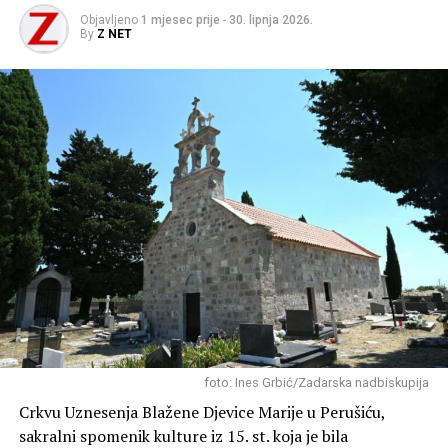
Objavljeno
1 mjesec prije
-
30. lipnja 2026.
By
Z NET
foto: Ines Grbić/Zadarska nadbiskupija
Crkvu Uznesenja Blažene Djevice Marije u Perušiću,
sakralni spomenik kulture iz 15. st. koja je bila