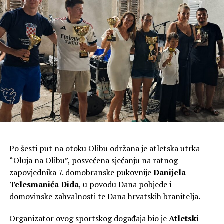
naroda ne može uništiti rušenjem zidova. Mogu se
razoriti građevine, spaliti kuće, rastjerati stanovništvo,
uništiti spomenici. Ali, ostaje vjera koja živi u ljudskom
srcu. Zato je obnova te crkve više od arhitektonskog
pothvata. Ona pokazuje da ljudi perušićkog kraja nisu
dopustili da ih zarobi mržnja, da ih prošlost pretvori u
zatočenike gorčine, da razaranje bude zadnja stranica
njihove povijesti“, istaknuo je mons. Zgrablić, rekavši da
je dan posvete crkve „ispunjen osjećajima molitve,
zahvalnosti, radosti, ponosa, ali i sjećanja“.
Po šesti put na otoku Olibu održana je atletska utrka
“Oluja na Olibu”, posvećena sjećanju na ratnog
zapovjednika 7. domobranske pukovnije
Danijela
Telesmanića Dida
, u povodu Dana pobjede i
domovinske zahvalnosti te Dana hrvatskih branitelja.
Organizator ovog sportskog događaja bio je
Atletski