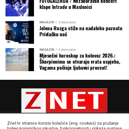
FOTOGALERIJA / Nezaboravan koncert
Don Alojz je zahvalio i ženama koje su čistile crkvu i sve
klape Intrade u Maslenici
pripremile ususret posveti crkve te zboru iz Draga i
Lisičića koji su pjevali na misi. Povelju o posveti crkve
potpisali su nadbiskup Zgrablić, župnik Knežević te
MAGAZIN
3 dana prije
Jelena Rozga stiže na nadaleko poznatu
župljani Petar Ljutić i Vedrana Kamber.
Privlačku noć
MAGAZIN
6 dana prije
Mjesečni horoskop za kolovoz 2026.:
Škorpionima se otvaraju vrata uspjeha,
Vagama počinje ljubavni procvat!
Tekst Povelje o posveti crkve glasi:
Znet.hr stranice koriste kolačiće (eng. cookies) za pružanje
boljeg korisničkog iskustva, funkcionalnosti i prikaza sustava