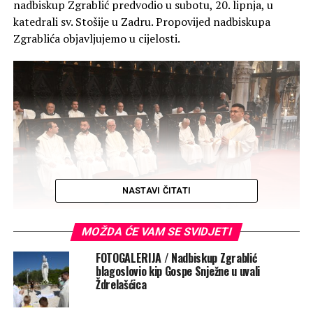
nadbiskup Zgrablić predvodio u subotu, 20. lipnja, u
katedrali sv. Stošije u Zadru. Propovijed nadbiskupa
Zgrablića objavljujemo u cijelosti.
NASTAVI ČITATI
MOŽDA ĆE VAM SE SVIDJETI
„Gospodine, Ti sve znaš! Tebi je poznato da te volim!“
FOTOGALERIJA / Nadbiskup Zgrablić
(Iv 21, 17)
blagoslovio kip Gospe Snježne u uvali
Ždrelašćica
1. Draga braćo i sestre, poštovana braćo svećenici,