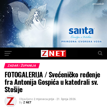
ZADAR / ŽUPANIJA
FOTOGALERIJA / Svećeničko ređenje
fra Antonija Gospića u katedrali sv.
Stošije
Objavljeno
2 mjeseca prije
-
21. lipnja 2026.
By
Z NET