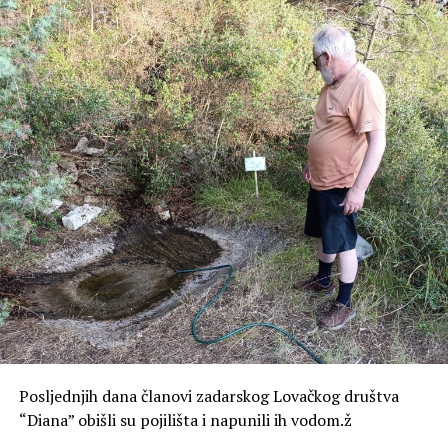
prostornoj distribuciji istih. Osim toga, evidentira se udio
I zato se može reći, vjerujem, da današnje
domaćih i stranih vozila kako u prometnom toku tako i
svećeničko ređenje nije prvenstveno potvrda Antonijevih
na parkirališnim površinama unutar zone obuhvata.
intelektualnih sposobnosti, uljudnosti, naučenog znanja
i vještina za određenu službu. Ono je, prije svega,
Za potrebe Studije i razmatranja eventualnog uvođenja
potvrda jednog osobnog odnosa s Gospodinom koji traje
zone posebnog režima u dogledno vrijeme provest će se
godinama, odnosa između Krista koji poziva i Antonija
i brojanje prometa kod Lančanih vrata, a cilj je stvoriti
koji nastoji odgovoriti na taj poziv.
podatkovnu bazu i saznati distribuciju tokova, odnosno
koliko vozila je ušlo u zonu posebnog režima, a koliko ih
se polukružno okrenulo.
Cijeli sustav regulacije prometa na Poluotoku dio je šire
prometne strategije koja osim ograničavanja prometa na
Poluotoku, podrazumijeva i parkirne površine van
Poluotoka i dodatno poboljšanje javnog prijevoza i
uređenje parkirne politike i širenje parkirnih zona izvan
Poluotoka.
Posljednjih dana članovi zadarskog Lovačkog društva
“Diana” obišli su pojilišta i napunili ih vodom.ž