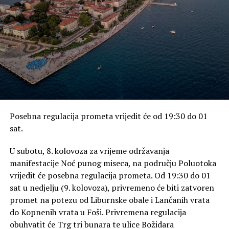
od nas danas ovdje nazočnome.
Posebna regulacija prometa vrijedit će od 19:30 do 01
sat.
U subotu, 8. kolovoza za vrijeme održavanja
manifestacije Noć punog miseca, na području Poluotoka
Na prvi pogled, mogli bismo očekivati da će Isus
vrijedit će posebna regulacija prometa. Od 19:30 do 01
nakon uskrsnuća u ovom susretu pitati Petra
sat u nedjelju (9. kolovoza), privremeno će biti zatvoren
nešto sasvim drugo. Mogli bismo očekivati da će
promet na potezu od Liburnske obale i Lančanih vrata
ga podsjetiti na zatajenje, da će ga pitati zašto ga
do Kopnenih vrata u Foši. Privremena regulacija
je ostavio samoga u času muke, da će od njega
obuhvatit će Trg tri bunara te ulice Božidara