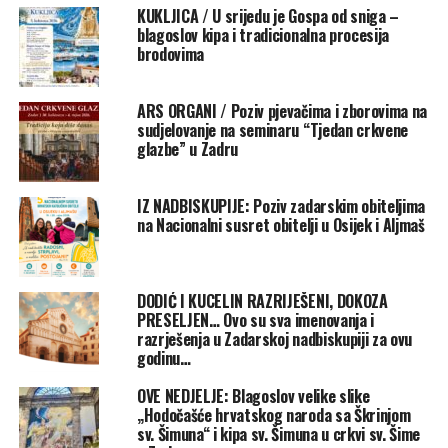
redovnici i redovnice, dragi bogoslovi, dragi članovi
KUKLJICA / U srijedu je Gospa od sniga –
Franjevačke kustodije sv. Jeronima, draga obitelji našega
blagoslov kipa i tradicionalna procesija
ređenika, a osobito dragi fra Antonio!
brodovima
Današnja liturgija svećeničkog ređenja stavlja
ARS ORGANI / Poziv pjevačima i zborovima na
pred nas jedan od prekrasnih i dirljivih evanđeoskih
sudjelovanje na seminaru “Tjedan crkvene
prizora susreta uskrslog Isusa sa svojim učenicima, kojeg
glazbe” u Zadru
smo maloprije čuli. Ovaj nas prizor vodi na obalu
Tiberijadskog jezera, na mjestu gdje uskrsli Krist susreće
IZ NADBISKUPIJE: Poziv zadarskim obiteljima
Petra nakon njegove izdaje, njegove boli i „gorkih suza“
na Nacionalni susret obitelji u Osijek i Aljmaš
(usp. Mt 26,75), nakon njegova pada i dubokog iskustva
vlastite ljudske slabosti. Upravo na tome mjestu događa
se susret koji nije važan samo za Petra, nego i za svakog
DODIĆ I KUCELIN RAZRIJEŠENI, DOKOZA
Kristova učenika, za svakog redovnika i redovnicu, za
PRESELJEN… Ovo su sva imenovanja i
svakog svećenika, pa i za našeg ređenika Antonija, koji
razrješenja u Zadarskoj nadbiskupiji za ovu
godinu…
danas prima sakrament Svetog reda svećeništva.
OVE NEDJELJE: Blagoslov velike slike
Ova liturgija svećeničkog ređenja dobiva još dublje
„Hodočašće hrvatskog naroda sa Škrinjom
značenje jer se odvija u
Godini svetoga Franje Asiškoga
, u
sv. Šimuna“ i kipa sv. Šimuna u crkvi sv. Šime