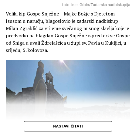
tada postaje spreman za veliko poslanje.
Članovi Lovačkog društva “Diana” redovito obilaze i
foto: Ines Grbić/Zadarska nadbiskupija
grade pojilišta za divljač u svojim lovištima (poput
Veliki kip Gospe Snježne – Majke Božje s Djetetom
Blatskog gaja, Novigrada, Škabrnje o ostalih lokacija)
Isusom u naručju, blagoslovio je zadarski nadbiskup
kako bi životinjama osigurali svježu vodu tijekom ljetnih
Milan Zgrablić za vrijeme svečanog misnog slavlja koje je
suša i kako bi se zaštitilo njihovo stanište.
predvodio na blagdan Gospe Snježne ispred crkve Gospe
od Sniga u uvali Ždrelašćica u župi sv. Pavla u Kukljici, u
srijedu, 5. kolovoza.
Vrhunac razgovora između uskrslog Isusa i Petra
događa se u trećem Isusovom pitanju. Tada Isus
više ne koristi riječ „
agape“
. On Petra pita:
„Fileis
NASTAVI ČITATI
me?“.
Odnosno:
„Petre, voliš li me barem onom
ljubavlju prijatelja o kojoj govoriš?“.