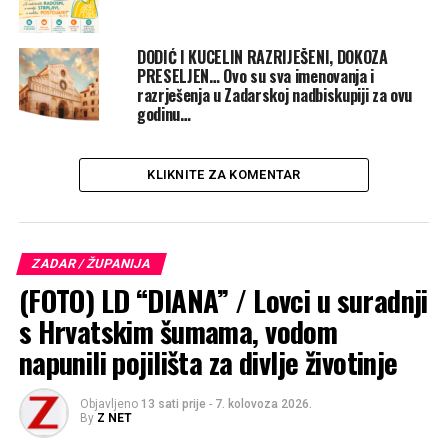
svetoga Šimuna s putem kojim je nastajalo djelo Laudato
televizije te naglasio kako je Ksenija kroz svoj rad
mnogim ljudima, osobito starijima, bolesnima i
DODIĆ I KUCELIN RAZRIJEŠENI, DOKOZA
PRESELJEN… Ovo su sva imenovanja i
osamljenima, postala znak blizine, utjehe i nade.
razrješenja u Zadarskoj nadbiskupiji za ovu
Osvrnuo se i na dimenziju duhovnoga majčinstva koju je
godinu…
prepoznao u njezinu životu i poslanju.
KLIKNITE ZA KOMENTAR
ZADAR / ŽUPANIJA
(FOTO) LD “DIANA” / Lovci u suradnji
s Hrvatskim šumama, vodom
napunili pojilišta za divlje životinje
Objavljeno
13 sati prije
-
7. kolovoza 2026.
By
Z NET