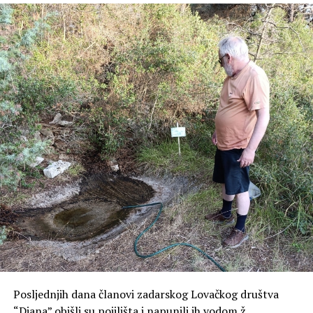
Obraćajući se okupljenima,
Ksenija
Abramović
posvjedočila je kako je cijeli njezin životni
put obilježila spoznaja da Bog čovjeku ne otkriva
unaprijed cijeli put, nego ga vodi korak po korak. „Bog mi
nikada nije pokazao cijeli put, samo sljedeći korak“,
istaknula je autorica, naglasivši kako knjiga nije priča o
uspjehu, nego svjedočanstvo o Božjoj vjernosti kroz
kušnje, čekanja, neizvjesnosti i milosti koje su obilježile
njezin život.
Govoreći o nastanku Laudato televizije i brojnim
projektima koji su iz nje proizašli, autorica je naglasila
kako najveća djela ne nastaju iz ljudske snage, nego iz
otvorenosti Božjem vodstvu i spremnosti da se odgovori
na njegov poziv.
Posebnu zahvalnost uputila je mons. Želimiru Puljiću na
Posljednjih dana članovi zadarskog Lovačkog društva
dugogodišnjoj podršci i prijateljstvu, don Marku Dokozi
“Diana” obišli su pojilišta i napunili ih vodom.ž