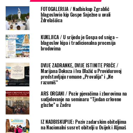
autoricom te istaknuo kako naslov knjige „Evo me“
FOTOGALERIJA / Nadbiskup Zgrablić
sažima njezin životni put obilježen spremnošću na Božji
blagoslovio kip Gospe Snježne u uvali
Ždrelašćica
poziv i povjerenjem u Božju providnost. Govoreći o
nastanku i razvoju Laudato televizije, naglasio je kako je
riječ o djelu koje svjedoči snagu vjere, ustrajnosti i
KUKLJICA / U srijedu je Gospa od sniga –
služenja Crkvi te prepoznao u njemu snažan izraz onoga
blagoslov kipa i tradicionalna procesija
brodovima
što je
sveti Ivan Pavao II.
nazivao „ženskim genijem“.
Istaknuo je kako je ostvarenje obiteljske televizije s
kršćanskim vrijednostima u današnjem sekulariziranom
DVIJE ZADRANKE, DVIJE ISTINITE PRIČE /
svijetu svojevrsni podvig koji pomaže ljudima pratiti
Marijana Dokoza i Iva Blažić u Providurovoj
predstavljaju romane „Provalija“ i „Ne
život Crkve te služi evangelizaciji i širenju Radosne
razumiš“
vijesti.
ARS ORGANI / Poziv pjevačima i zborovima na
Don Marko Dokoza u svom je obraćanju govorio o Kseniji
sudjelovanje na seminaru “Tjedan crkvene
glazbe” u Zadru
Abramović kao osobi velikoga srca, prisjećajući se godina
suradnje i prijateljstva. Posebno je istaknuo povezanost
autorice sa Zadrom kroz likove svetoga Šimuna
IZ NADBISKUPIJE: Poziv zadarskim obiteljima
Pravednika i svete Stošije. Usporedio je strpljivo čekanje
na Nacionalni susret obitelji u Osijek i Aljmaš