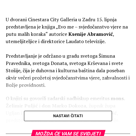
U dvorani Cinestara City Galleria u Zadru 15. lipnja
predstavljena je knjiga „Evo me – svjedočanstvo vjere na
putu malih koraka“ autorice
Ksenije Abramović
,
utemeljiteljice i direktorice Laudato televizije.
Predstavljanje je održano u gradu svetoga Šimuna
Pravednika, svetoga Donata, svetoga Krševana i svete
Stošije, čija je duhovna i kulturna baština dala poseban
okvir večeri prožetoj svjedočanstvima vjere, zahvalnosti i
Božje providnosti.
O knjizi su govorili zadarski nadbiskup emeritus
mons.
Želimir Puljić
i
don Marko Dokoza
, župnik župa
Ugljan i Lukoran, dok je program vodila
Ines Grbić
,
NASTAVI ČITATI
predstojnica Ureda za medije Zadarske nadbiskupije.
MOŽDA ĆE VAM SE SVIDJETI
Mons. Puljić osvrnuo se na dugogodišnje poznanstvo s