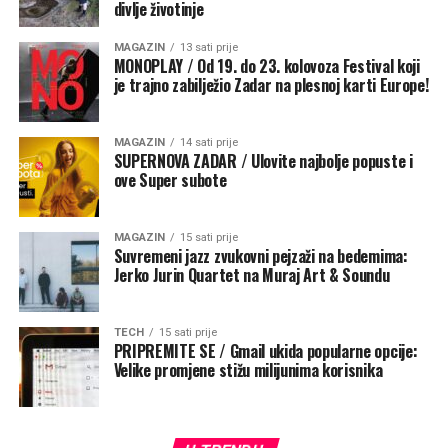
divlje životinje
MAGAZIN
13 sati prije
MONOPLAY / Od 19. do 23. kolovoza Festival koji
je trajno zabilježio Zadar na plesnoj karti Europe!
MAGAZIN
14 sati prije
SUPERNOVA ZADAR / Ulovite najbolje popuste i
ove Super subote
MAGAZIN
15 sati prije
Suvremeni jazz zvukovni pejzaži na bedemima:
Kad joj je anđeo navijestio da će postati Majkom Sina
Jerko Jurin Quartet na Muraj Art & Soundu
Božjega, nije mogla unaprijed vidjeti kamo će je njezin
pristanak odvesti. Pa ipak, rekla je: „Evo službenice
TECH
15 sati prije
Gospodnje, neka mi bude po tvojoj riječi“. U toj rečenici
PRIPREMITE SE / Gmail ukida popularne opcije:
sažima se Marijina vjera i veličina. Ona ne traži da joj Bog
Velike promjene stižu milijunima korisnika
unaprijed objasni svaki korak. Ne postavlja mu svoje
uvjete. Ne prihvaća samo ono što razumije i što joj
odgovara. Ona sluša, vjeruje i predaje se Božjoj volji“,