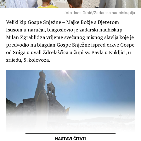
NE PROPUSTITE
“ONKOLOGIJA NA KALELARGI” / Dr. Telesmanić Dobrić:
Članovi Lovačkog društva “Diana” redovito obilaze i
foto: Ines Grbić/Zadarska nadbiskupija
“Uspješno liječenje nemoguće je bez sinergije različitih
grade pojilišta za divljač u svojim lovištima (poput
Veliki kip Gospe Snježne – Majke Božje s Djetetom
profesija”
Blatskog gaja, Novigrada, Škabrnje o ostalih lokacija)
Isusom u naručju, blagoslovio je zadarski nadbiskup
kako bi životinjama osigurali svježu vodu tijekom ljetnih
Milan Zgrablić za vrijeme svečanog misnog slavlja koje je
suša i kako bi se zaštitilo njihovo stanište.
predvodio na blagdan Gospe Snježne ispred crkve Gospe
od Sniga u uvali Ždrelašćica u župi sv. Pavla u Kukljici, u
srijedu, 5. kolovoza.
NASTAVI ČITATI