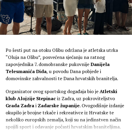
Po šesti put na otoku Olibu održana je atletska utrka
Kip Marije s Isusom, oboje s krunama na glavi, izrađen je
“Oluja na Olibu”, posvećena sjećanju na ratnog
od plemenitog bračkog kamena i visok je tri metra, a s
zapovjednika 7. domobranske pukovnije
Danijela
postoljem četiri metra te je među najvećim Gospinim
Telesmanića Dida
, u povodu Dana pobjede i
kipovima u Hrvatskoj. Klesar Vlado Knežević radio ga je
domovinske zahvalnosti te Dana hrvatskih branitelja.
osamnaest mjeseci u klesarskoj radnji ‘Markvinia’ u
Biogradu na Moru. Kip se nalazi uz jedan od
Organizator ovog sportskog događaja bio je
Atletski
najprometnijih pomorskih kanala između otoka Ugljana i
klub Alojzije Stepinac
iz Zadra, uz pokroviteljstvo
Pašmana kojim tijekom sezone dnevno prođe više od
Grada Zadra
i
Zadarske županije
. Ovogodišnje izdanje
dvije tisuće plovila. Želja župljana je da kip posjetiteljima
okupilo je brojne trkače i rekreativce iz Hrvatske te
i prolaznicima koji plove tim kanalom bude
nekoliko europskih zemalja, koji su na jedinstven način
svjedočanstvo vjere, da se na tom mjestu časti Marija. Taj
spojili sport i odavanje počasti hrvatskim braniteljima.