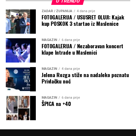
U TRENDU
istaknuo je nadbiskup. Naglasio je kako nas „Marija ne uči
da vjernik nikad neće susresti protivni vjetar. Njeno srce
ZADAR / ŽUPANIJA
4 dana prije
FOTOGALERIJA / USUSRET OLUJI: Kajak
nije bilo pošteđeno boli. Ona nas uči kako ostati vjeran
kup POSKOK 3 startao iz Maslenice
kad se more uzburka; da i tada slušamo Božju riječ i da ne
prestanemo vjerovati kako Bog vodi našu lađu i kada ne
razumijemo put kojim nas vodi“.
MAGAZIN
6 dana prije
FOTOGALERIJA / Nezaboravan koncert
klape Intrade u Maslenici
MAGAZIN
4 dana prije
Jelena Rozga stiže na nadaleko poznatu
Privlačku noć
MAGAZIN
6 dana prije
ŠPICA na +40