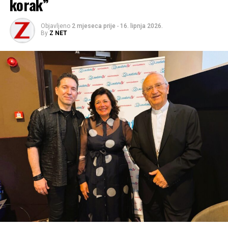
korak”
Objavljeno
2 mjeseca prije
-
16. lipnja 2026.
By
Z NET