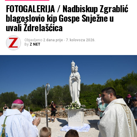
životinje. Pojilišta su napunjena i na ostalim gradskim
FOTOGALERIJA / Nadbiskup Zgrablić
lokacijama.
blagoslovio kip Gospe Snježne u
uvali Ždrelašćica
Objavljeno
2 dana prije
-
7. kolovoza 2026.
By
Z NET