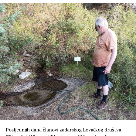
osnovnih parametara prometnog toka, kao i podataka o
prostornoj distribuciji istih. Osim toga, evidentira se udio
domaćih i stranih vozila kako u prometnom toku tako i
na parkirališnim površinama unutar zone obuhvata.
Za potrebe Studije i razmatranja eventualnog uvođenja
zone posebnog režima u dogledno vrijeme provest će se
i brojanje prometa kod Lančanih vrata, a cilj je stvoriti
podatkovnu bazu i saznati distribuciju tokova, odnosno
koliko vozila je ušlo u zonu posebnog režima, a koliko ih
se polukružno okrenulo.
Cijeli sustav regulacije prometa na Poluotoku dio je šire
prometne strategije koja osim ograničavanja prometa na
Poluotoku, podrazumijeva i parkirne površine van
Poluotoka i dodatno poboljšanje javnog prijevoza i
uređenje parkirne politike i širenje parkirnih zona izvan
Poluotoka.
Posljednjih dana članovi zadarskog Lovačkog društva