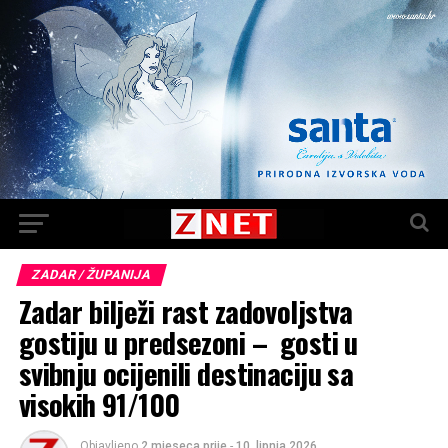
ZADAR / ŽUPANIJA
Zadar bilježi rast zadovoljstva
gostiju u predsezoni – gosti u
svibnju ocijenili destinaciju sa
visokih 91/100
Objavljeno
2 mjeseca prije
-
10. lipnja 2026.