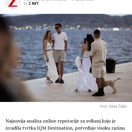
By
Z NET
foto: Saša Čuka
Najnovija analiza online reputacije za svibanj koju je
izradila tvrtka IQM Destination, potvrđuje visoku razinu