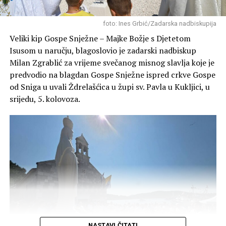
Članovi Lovačkog društva “Diana” redovito obilaze i
foto: Ines Grbić/Zadarska nadbiskupija
grade pojilišta za divljač u svojim lovištima (poput
Veliki kip Gospe Snježne – Majke Božje s Djetetom
Blatskog gaja, Novigrada, Škabrnje o ostalih lokacija)
Isusom u naručju, blagoslovio je zadarski nadbiskup
kako bi životinjama osigurali svježu vodu tijekom ljetnih
Milan Zgrablić za vrijeme svečanog misnog slavlja koje je
suša i kako bi se zaštitilo njihovo stanište.
predvodio na blagdan Gospe Snježne ispred crkve Gospe
od Sniga u uvali Ždrelašćica u župi sv. Pavla u Kukljici, u
srijedu, 5. kolovoza.
NASTAVI ČITATI