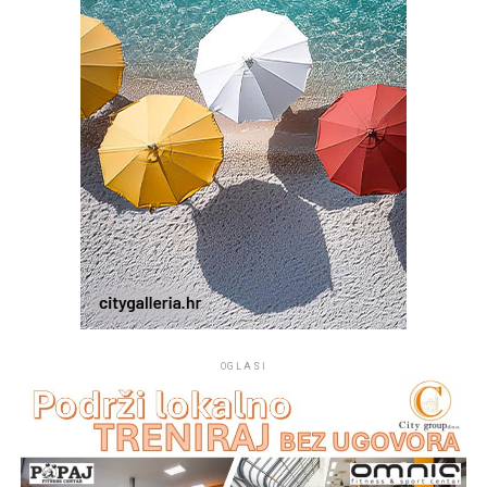
projekt župe Kukljica pomogli su Općina Kukljica te
drugi dobročinitelji i donatori.
OGLASI
Na mjestu crkvice Gospe od Sniga pomorci su 1514.
godine pronašli sliku Gospe od Sniga te je u njenu čast i
spomen podignuta crkva koja je od tada mjesto vjere,