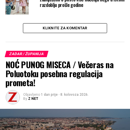
razdoblju prošle godine
UP NEXT
IZ NADBISKUPIJE: Prijave za Antunovski hod, od
Posedarja do Vinjerca
KLIKNITE ZA KOMENTAR
NE PROPUSTITE
ZDRAVSTVENA SKRB ZA DJECU I MLADE / Nove ambulante
psihologa i logopeda u zadarskoj Poliklinici
ZADAR / ŽUPANIJA
NOĆ PUNOG MISECA / Večeras na
Poluotoku posebna regulacija
prometa!
Objavljeno
1 dan prije
-
8. kolovoza 2026.
By
Z NET