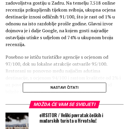
zadovoljstva gostiju u Zadru. Na temelju 7.518 online
recenzija prikupljenih tijekom svibnja, ukupna ocjena
destinacije iznosi odličnih 91/100, što je rast od 1% u
odnosu na isto razdoblje prošle godine. Glavni izvor
dojmova je i dalje Google, na kojem gosti najradije
ostavljaju utiske s udjelom od 74% u ukupnom broju
recenzija.
Posebno se ističu turističke agencije s ocjenom od
97/100, dok su lokalne atrakcije ostvarile 95/100.
Restorani su ponovno među najjačim adutima
destinacije, s ocjenom 94/100 i rastom kvalitete od 2% i
uz povećanje broja recenzija za 9%. Pozitivan trend
NASTAVI ČITATI
bilježe i caffe barovi s ocjenom 85/100 te rastom
kvalitete i interesa gostiju.
MOŽDA ĆE VAM SE SVIDJETI
U sektoru smještaja privatni iznajmljivači ostvarili su
eVISITOR / Veliki povratak čeških i
90/100 uz rast kvalitete od čak 4%, dok hoteli i hosteli
mađarskih turista u Hrvatsku!
zadržavaju stabilnih 88/100, pri čemu hoteli bilježe