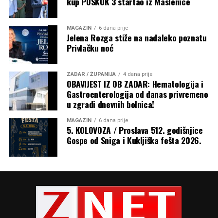
kup POSKOK 3 startao iz Maslenice
MAGAZIN
6 dana prije
Jelena Rozga stiže na nadaleko poznatu
Privlačku noć
ZADAR / ŽUPANIJA
4 dana prije
OBAVIJEST IZ OB ZADAR: Hematologija i
Gastroenterologija od danas privremeno
u zgradi dnevnih bolnica!
Razmatrajući navješteno Evanđelje u kojem je na riječi
žene: „Blažena utroba koja te nosila i prsi koje si sisao!“,
MAGAZIN
6 dana prije
Isus odgovorio: „Još blaženiji oni koji slušaju riječ Božju i
5. KOLOVOZA / Proslava 512. godišnjice
Gospe od Sniga i Kukljiška fešta 2026.
čuvaju je!“, nadbiskup je rekao da to otkriva pravu
veličinu Marije. „Marija nije blažena samo jer je rodila
Isusa, nego ponajprije zato što je slušala Božju riječ,
povjerovala joj, prihvatila je i ostala joj vjerna tijekom
cijelog života. Prije nego što je rodila Isusa po tijelu,
začela ga je poslušnošću Božjoj riječi.