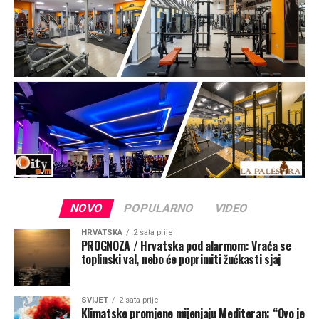
pouzdanja i izraz ljubavi prema nebeskoj Majci.
„Taj kip je znak vjere, podsjetnik da je Gospa trajno
prisutna među svojim narodom i da majčinskom brigom
prati sve koji tuda prolaze. Gospin pogled je okrenut
prema moru, prema brodicama koje plove tom uvalom,
prema ribarima i obiteljima koje putuju između otoka i
prema putnicima tim morskim putem. To je pogled naše
nebeske Majke koja nas voli, bdije nad nama, hrabri, tješi
i zagovara svoju djecu pred Bogom“, rekao je mons.
Zgrablić.
NOVO
POPULARNO
VIDEO
HRVATSKA
2 sata prije
PROGNOZA / Hrvatska pod alarmom: Vraća se
toplinski val, nebo će poprimiti žućkasti sjaj
SVIJET
2 sata prije
Klimatske promjene mijenjaju Mediteran: “Ovo je