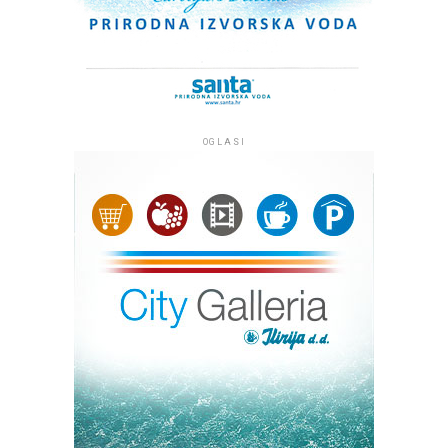
OGLASI
Kip Marije s Isusom, oboje s krunama na glavi, izrađen je
od plemenitog bračkog kamena i visok je tri metra, a s
postoljem četiri metra te je među najvećim Gospinim
kipovima u Hrvatskoj. Klesar Vlado Knežević radio ga je
osamnaest mjeseci u klesarskoj radnji ‘Markvinia’ u
Biogradu na Moru. Kip se nalazi uz jedan od
najprometnijih pomorskih kanala između otoka Ugljana i
Pašmana kojim tijekom sezone dnevno prođe više od
dvije tisuće plovila. Želja župljana je da kip posjetiteljima
i prolaznicima koji plove tim kanalom bude
svjedočanstvo vjere, da se na tom mjestu časti Marija. Taj