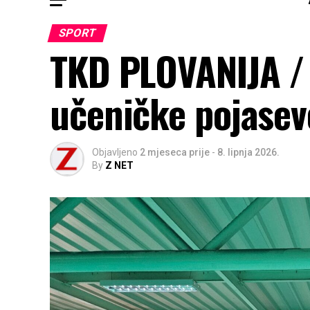
SPORT
TKD PLOVANIJA / 
učeničke pojasev
Objavljeno
2 mjeseca prije
-
8. lipnja 2026.
By
Z NET