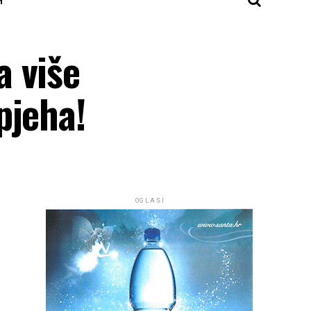
a više
pjeha!
OGLASI