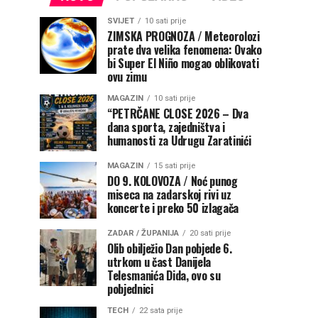
SVIJET
10 sati prije
ZIMSKA PROGNOZA / Meteorolozi
prate dva velika fenomena: Ovako
bi Super El Niño mogao oblikovati
ovu zimu
MAGAZIN
10 sati prije
“PETRČANE CLOSE 2026 – Dva
dana sporta, zajedništva i
humanosti za Udrugu Zaratinići
MAGAZIN
15 sati prije
DO 9. KOLOVOZA / Noć punog
miseca na zadarskoj rivi uz
koncerte i preko 50 izlagača
ZADAR / ŽUPANIJA
20 sati prije
Olib obilježio Dan pobjede 6.
utrkom u čast Danijela
Telesmanića Dida, ovo su
pobjednici
TECH
22 sata prije