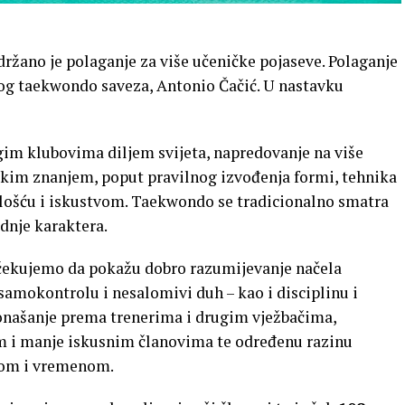
ržano je polaganje za više učeničke pojaseve. Polaganje
skog taekwondo saveza, Antonio Čačić. U nastavku
im klubovima diljem svijeta, napredovanje na više
čkim znanjem, poput pravilnog izvođenja formi, tehnika
relošću i iskustvom. Taekwondo se tradicionalno smatra
dnje karaktera.
očekujemo da pokažu dobro razumijevanje načela
samokontrolu i nesalomivi duh – kao i disciplinu i
ponašanje prema trenerima i drugim vježbačima,
m i manje iskusnim članovima te određenu razinu
tvom i vremenom.