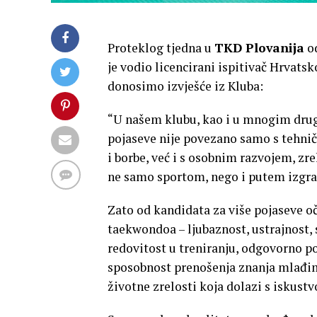
Proteklog tjedna u
TKD Plovanija
od
je vodio licencirani ispitivač Hrvat
donosimo izvješće iz Kluba:
“U našem klubu, kao i u mnogim drug
pojaseve nije povezano samo s tehni
i borbe, već i s osobnim razvojem, z
ne samo sportom, nego i putem izgra
Zato od kandidata za više pojaseve 
taekwondoa – ljubaznost, ustrajnost, 
redovitost u treniranju, odgovorno 
sposobnost prenošenja znanja mlađi
životne zrelosti koja dolazi s iskus