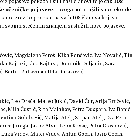
je pojaseva pokazali su i naši članovi te je čak
108
še učeničke pojaseve
. I ovoga puta rušili smo rekorde
smo izrazito ponosni na svih 108 članova koji su
a i svojim stečenim znanjem zaslužili nove pojaseve.
čević, Magdalena Peroš, Nika Rončević, Iva Novalić, Tin
Lluka Kajtazi, Lleo Kajtazi, Dominik Deljanin, Sara
ć, Bartul Rukavina i Ilda Duraković.
kić, Leo Drača, Mateo Jukić, David Čor, Arija Krnčević,
ac, Mila Ćustić, Rita Malahov, Petra Duspara, Iva Banić,
entina Golubović, Matija Atelj, Stipan Atelj, Eva Pera
rica Juraga, Jakov Alvir, Leon Kovač, Petra Glasnović,
 Luka Vidov, Matej Vidov, Antun Gobin, Josip Gobin,