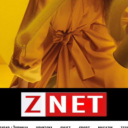
ZADAR / ŽUPANIJA
HRVATSKA
SVIJET
SPORT
MAGAZIN
TEC