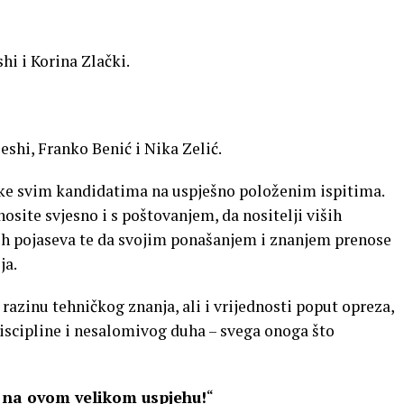
hi i Korina Zlački.
shi, Franko Benić i Nika Zelić.
ke svim kandidatima na uspješno položenim ispitima.
osite svjesno i s poštovanjem, da nositelji viših
ih pojaseva te da svojim ponašanjem i znanjem prenose
ja.
razinu tehničkog znanja, ali i vrijednosti poput opreza,
discipline i nesalomivog duha – svega onoga što
na ovom velikom uspjehu!
“