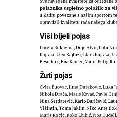
Sve navedene kvalitete za određene bo
polaznika uspješno položilo za vi
u Zadru povezane s našim sportom te 
opravdali kvalitetu rada našega klub
Viši bijeli pojas
Loreta Rukavina, Duje Alvir, Lota Nin
Kajtazi, Llea Kajtazi, Llara Kajtazi, 
Besednik, Ena Kanjer, Matej Pulig Rui
Žuti pojas
Cvita Buovac, Ilma Duraković, Luka Ju
Nikola Drača, Maris Kovač, Pavle Crnj
Nina Serdarević, Karlo Baričević, Laur
Vižintin, Toma Jaklin, Niko Ante Boka
Maris Rogić, Roko Ljubić, Noa Gudelj,