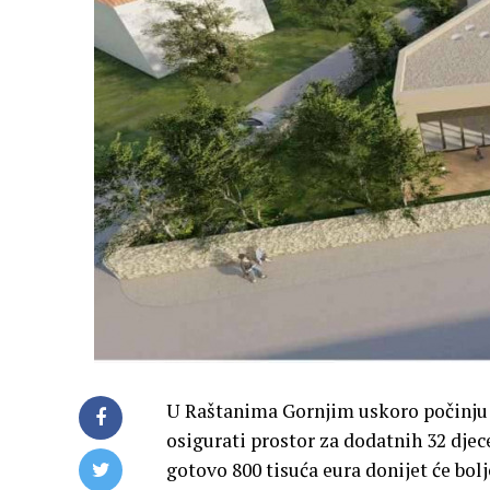
U Raštanima Gornjim uskoro počinju r
osigurati prostor za dodatnih 32 djece 
gotovo 800 tisuća eura donijet će bolj