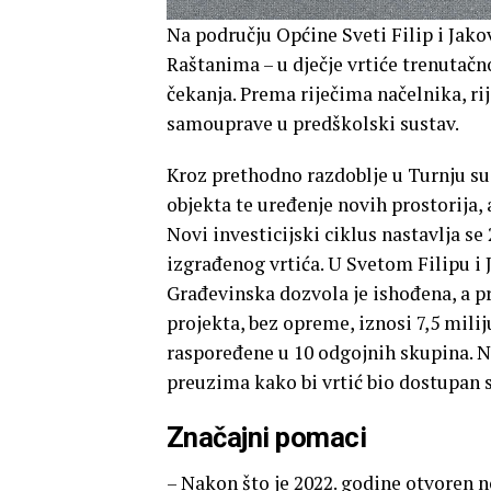
Na području Općine Sveti Filip i Jako
Raštanima – u dječje vrtiće trenutačno
čekanja. Prema riječima načelnika, ri
samouprave u predškolski sustav.
Kroz prethodno razdoblje u Turnju su 
objekta te uređenje novih prostorija,
Novi investicijski ciklus nastavlja s
izgrađenog vrtića. U Svetom Filipu i 
Građevinska dozvola je ishođena, a p
projekta, bez opreme, iznosi 7,5 milij
raspoređene u 10 odgojnih skupina. Na
preuzima kako bi vrtić bio dostupan 
Značajni pomaci
– Nakon što je 2022. godine otvoren n