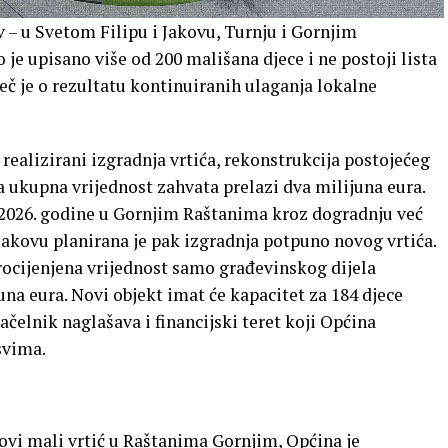
v – u Svetom Filipu i Jakovu, Turnju i Gornjim
 je upisano više od 200 mališana djece i ne postoji lista
ječ je o rezultatu kontinuiranih ulaganja lokalne
realizirani izgradnja vrtića, rekonstrukcija postojećeg
 a ukupna vrijednost zahvata prelazi dva milijuna eura.
e 2026. godine u Gornjim Raštanima kroz dogradnju već
Jakovu planirana je pak izgradnja potpuno novog vrtića.
rocijenjena vrijednost samo građevinskog dijela
una eura. Novi objekt imat će kapacitet za 184 djece
čelnik naglašava i financijski teret koji Općina
svima.
ovi mali vrtić u Raštanima Gornjim, Općina je