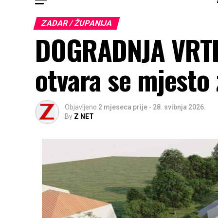
ZADAR / ŽUPANIJA
DOGRADNJA VRTIĆ
otvara se mjesto 
Objavljeno
2 mjeseca prije
-
28. svibnja 2026.
By
Z NET