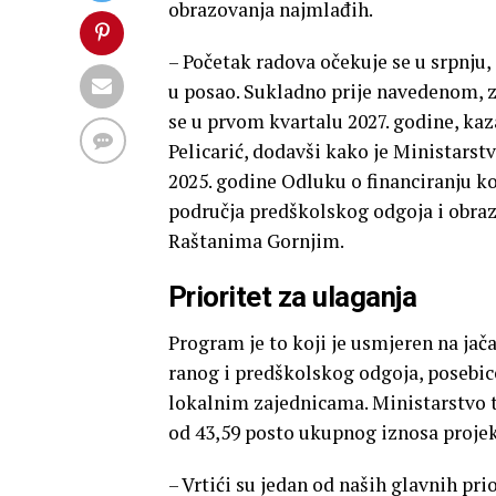
obrazovanja najmlađih.
– Početak radova očekuje se u srpnju,
u posao. Sukladno prije navedenom, za
se u prvom kvartalu 2027. godine, kaz
Pelicarić, dodavši kako je Ministarstv
2025. godine Odluku o financiranju ko
područja predškolskog odgoja i obraz
Raštanima Gornjim.
Prioritet za ulaganja
Program je to koji je usmjeren na jač
ranog i predškolskog odgoja, posebice
lokalnim zajednicama. Ministarstvo 
od 43,59 posto ukupnog iznosa projek
– Vrtići su jedan od naših glavnih pri