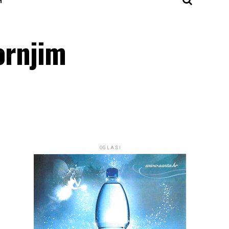
ornjim
OGLASI