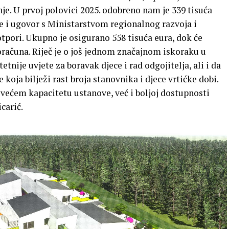
je. U prvoj polovici 2025. odobreno nam je 339 tisuća
 je i ugovor s Ministarstvom regionalnog razvoja i
tpori. Ukupno je osigurano 558 tisuća eura, dok će
oračuna. Riječ je o još jednom značajnom iskoraku u
tnije uvjete za boravak djece i rad odgojitelja, ali i da
koja bilježi rast broja stanovnika i djece vrtićke dobi.
 većem kapacitetu ustanove, već i boljoj dostupnosti
carić.