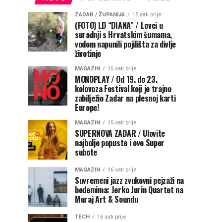
ZADAR / ŽUPANIJA
15 sati prije
(FOTO) LD “DIANA” / Lovci u
suradnji s Hrvatskim šumama,
vodom napunili pojilišta za divlje
životinje
MAGAZIN
15 sati prije
MONOPLAY / Od 19. do 23.
kolovoza Festival koji je trajno
zabilježio Zadar na plesnoj karti
Europe!
MAGAZIN
15 sati prije
SUPERNOVA ZADAR / Ulovite
najbolje popuste i ove Super
subote
MAGAZIN
16 sati prije
Suvremeni jazz zvukovni pejzaži na
bedemima: Jerko Jurin Quartet na
Muraj Art & Soundu
TECH
16 sati prije