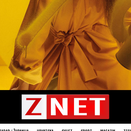
ZADAR / ŽUPANIJA
HRVATSKA
SVIJET
SPORT
MAGAZIN
TEC