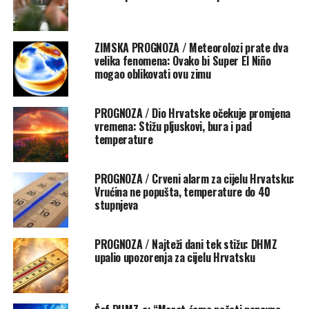
tjedna
.
ZIMSKA PROGNOZA / Meteorolozi prate dva
Rate this item:
Submit Rating
velika fenomena: Ovako bi Super El Niño
No votes yet.
mogao oblikovati ovu zimu
POVEZANE TEME :
DHMZ
FEATURED
PROGNOZA / Dio Hrvatske očekuje promjena
vremena: Stižu pljuskovi, bura i pad
UP NEXT
Stiže promjena vremena i pad temperature: Evo kada se
temperature
očekuje stabilizacija
PROGNOZA / Crveni alarm za cijelu Hrvatsku:
NE PROPUSTITE
Hrvatska volontira 2026. – ovoga svibnja slavimo snagu
Vrućina ne popušta, temperature do 40
volontiranja diljem zemlje
stupnjeva
PROGNOZA / Najteži dani tek stižu: DHMZ
upalio upozorenja za cijelu Hrvatsku