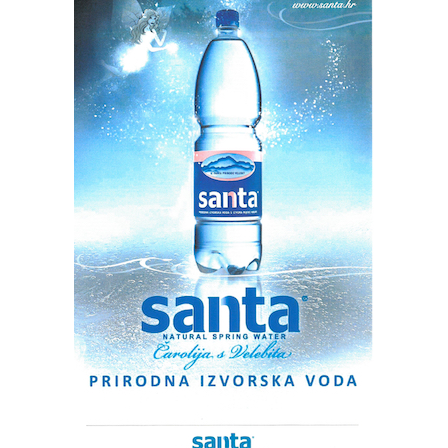
temperatura vode poslijepodne kreće oko 20 Celzijevih
stupnjeva.
I
sutra
pretežno sunčano i neugodno vruće vrijeme pa
će temperatura zraka biti slična ili još stupanj-dva viša.
Dnevna temperatura će se i dalje kretati između 35 i čak
40 Celzijevih stupnjeva. Mala mogućnost za popodnevni
pljusak će postojati u gorskom dijelu zemlje i
unutrašnjosti Dalmacije i Istre. Vrućina će vrhunac imati
danas i sutra, a od petka bi mogla polako popuštati, prije
svega u unutrašnjosti zemlje gdje je oko petka moguć i
pokoji kraći pljusak. Za vikend bi onda temperatura na
kopnu bila bliže 30°C, a na Jadranu će i dalje biti oko 35
Celzijevih stupnjeva. Zasad nema nikakve trajnije
promjene vremena ni obilnije kiše na širem području pa
se nastavlja suša što će i dalje biti problem zbog
poljoprivrede, potrošnje pitke vode i u energetici.
Zbog vrućine Državni hidrometeorološki zavod je za