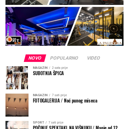
NOVO
POPULARNO
VIDEO
MAGAZIN
2 sata prije
SUBOTNJA ŠPICA
MAGAZIN
7 sati prije
FOTOGALERIJA / Noć punog miseca
SPORT
7 sati prije
POČINJE SPEKTAKL NA VIŠNJIKU / Manje od 12