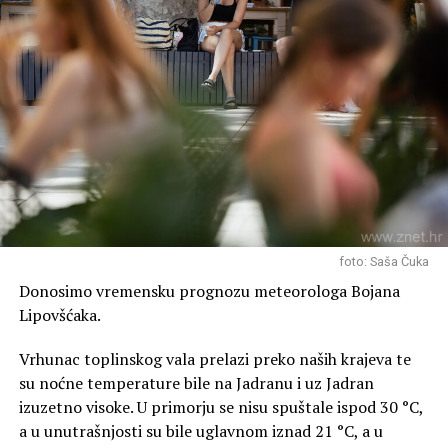
foto: Saša Čuka
Donosimo vremensku prognozu meteorologa Bojana
Lipovšćaka.
Vrhunac toplinskog vala prelazi preko naših krajeva te
su noćne temperature bile na Jadranu i uz Jadran
izuzetno visoke. U primorju se nisu spuštale ispod 30 °C,
a u unutrašnjosti su bile uglavnom iznad 21 °C, a u