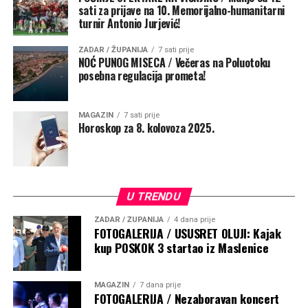
sati za prijave na 10. Memorijalno-humanitarni
turnir Antonio Jurjević!
ZADAR / ŽUPANIJA
7 sati prije
NOĆ PUNOG MISECA / Večeras na Poluotoku
posebna regulacija prometa!
MAGAZIN
7 sati prije
Horoskop za 8. kolovoza 2025.
U TRENDU
ZADAR / ŽUPANIJA
4 dana prije
FOTOGALERIJA / USUSRET OLUJI: Kajak
kup POSKOK 3 startao iz Maslenice
MAGAZIN
7 dana prije
FOTOGALERIJA / Nezaboravan koncert