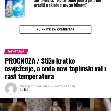
Šef DHMZ-a: “Morat ćemo početi ponovno
graditi u skladu s novom klimom”
KLIKNITE ZA KOMENTAR
HRVATSKA
PROGNOZA / Stiže kratko
osvježenje, a onda novi toplinski val i
rast temperatura
Objavljeno
1 dan prije
-
7. kolovoza 2026.
By
N1