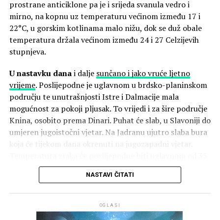
prostrane anticiklone pa je i srijeda svanula vedro i
Jadranu bit će promjenljivo oblačno, osobito u drugoj
mirno, na kopnu uz temperaturu većinom između 17 i
polovini dana, kada očekujemo jak razvoj kumulusne
22°C, u gorskim kotlinama malo nižu, dok se duž obale
naoblake uz grmljavinske pljuskove i mahovite udare
temperatura držala većinom između 24 i 27 Celzijevih
vjetra. Na sjevernom Jadranu zapuhat će jaka, a u
stupnjeva.
podvelebitskom primorju na mahove i olujna bura, stoga
je potreban oprez pri aktivnostima na moru. Jutarnje
U nastavku dana
i dalje
sunčano i jako vruće ljetno
temperature u unutrašnjosti bit će od 19 do 23 °C, a na
vrijeme
. Poslijepodne je uglavnom u brdsko-planinskom
sjevernom Jadranu oko 24 °C. Najviše dnevne
području te unutrašnjosti Istre i Dalmacije mala
temperature bit će u manjem padu te će iznositi od 29
mogućnost za pokoji pljusak. To vrijedi i za šire područje
do 33 °C.
Knina, osobito prema Dinari. Puhat će slab, u Slavoniji do
umjeren jugoistočni vjetar. Na Jadranu ujutro slaba bura
Temperatura mora je između 25 i 27 °C, a UV indeks je
koja će tijekom dana okrenuti na jugozapadni vjetar.
visok i vrlo visok.
Temperatura zraka će poslijepodne biti uglavnom od 35
do 40 Celzijevih stupnjeva. Temperatura mora je između
NASTAVI ČITATI
27 i 29°C, a slično se drži i temperatura naših nizinskih
rijeka, jučer poslijepodne temperatura Dunava u
Vukovaru je dosegla 42 stupnja! Krške i brže rijeke su
OGLASI
ipak nešto hladnije pa se u Zrmanji i Neretvi