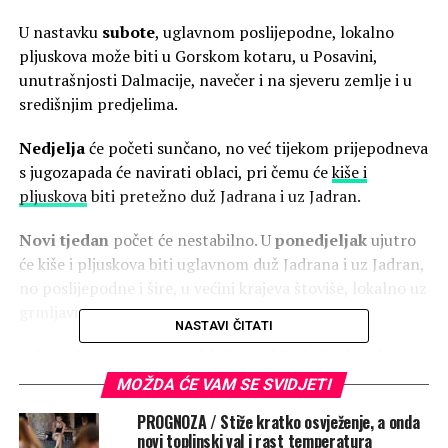
U nastavku
subote
, uglavnom poslijepodne, lokalno
pljuskova može biti u Gorskom kotaru, u Posavini,
unutrašnjosti Dalmacije, navečer i na sjeveru zemlje i u
središnjim predjelima.
Nedjelja
će početi sunčano, no već tijekom prijepodneva
s jugozapada će navirati oblaci, pri čemu će
kiše i
pljuskova
biti pretežno duž Jadrana i uz Jadran.
Novi tjedan
počet će nestabilno. U
ponedjeljak
ujutro
će kiše i pljuskova biti uglavnom duž Jadrana i uz Jadran,
no poslijepodne i šire, u većini krajeva štoviše, lokalno uz
grmljavinu.
NASTAVI ČITATI
Od
utorka
će i osjetno zahladnjeti, kiša i pljuskovi bit će
česti, lokalno i izraženiji.
MOŽDA ĆE VAM SE SVIDJETI
PROGNOZA / Stiže kratko osvježenje, a onda
Nestabilno vrijeme, kako trenutačno pokazuju
novi toplinski val i rast temperatura
prognostički materijali, zadržat će se barem do
kraja