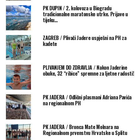
nagrađena klupskim majicama, diplomama i prigodnim
PK DUPIN / 2. kolovoza u Biogradu
poklonima.
tradicionalne maratonske utrke. Prijave u
tijeku…
Pod vodstvom trenera Ante Džaje, prof. i Daniela Zovka,
prof., uz asistenciju Dore Babić, mali su plivači pokazali
ZAGREB / Plivači Jadere uspješni na PH za
izniman napredak, hrabrost i sve veće samopouzdanje u
kadete
vodi.
Polaznici ove grupe bili su: Grgur Alić, Leila Benić, Diana
PLIVANJEM DO ZDRAVLJA / Nakon Jaderine
Bytsiv, Denis Dushi, Mateo Dushi, Paolo Grdović, Jakov
obuke, 32 “ribice” spremne za ljetne radosti!
Miletić, Matej Nekić, Jakov Odžaković, Emanuel Penava,
Laura Rogić, Lovre Šare, Marijan Šparelić, Franceska
Vidov, Domagoj Vidov, Valentina Zekić i Filip Zubčić.
PK JADERA / Odlični plasmani Adriana Pavića
na regionalnom PH
Treneri i uprava Plivačkog kluba Jadera čestitaju djeci i
njihovim roditeljima na ovom velikom koraku, a kao
dodatni poticaj za nastavak bavljenja plivanjem, Uprava
kluba odlučila je svim polaznicima omogućiti besplatne
PK JADERA / Bronca Mate Molnara na
Regionalnom prvenstvu Hrvatske u Splitu
treninge tijekom svibnja, uz mogućnost uključivanja u