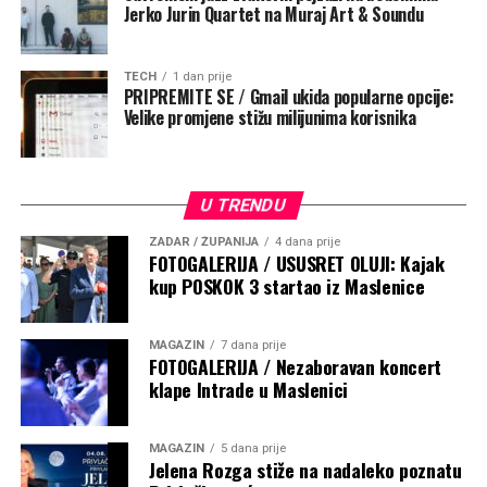
Jerko Jurin Quartet na Muraj Art & Soundu
TECH
1 dan prije
PRIPREMITE SE / Gmail ukida popularne opcije:
Velike promjene stižu milijunima korisnika
Zadnji dan kampa odvijao se u posebnoj atmosferi.
Nakon posljednjeg treninga organizirano je zajedničko
U TRENDU
druženje uz catering. Djeca, roditelji i treneri još su
ZADAR / ŽUPANIJA
4 dana prije
jednom popričali i sabrali dojmove. Okupljenima se
FOTOGALERIJA / USUSRET OLUJI: Kajak
kup POSKOK 3 startao iz Maslenice
obratio voditelj škole nogometa Antonio Perica.
Istaknuo je važnost samog procesa i rada u tim
godinama, a priznao je da su Konavle za njega i osobno
MAGAZIN
7 dana prije
vrlo emotivno mjesto jer mu je to bila prva seniorska
FOTOGALERIJA / Nezaboravan koncert
klape Intrade u Maslenici
destinacija nakon prvoligaškog puta i juniorskog staža.
– Zato svaki put kada prijeđem most u Dubrovniku, srce
MAGAZIN
5 dana prije
mi zaigra. To su posebne emocije i uspomene koje ostaju
Jelena Rozga stiže na nadaleko poznatu