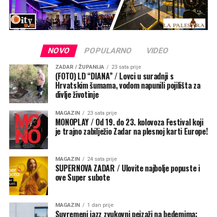
Stvorila su se nova prijateljstva, lijepe uspomene i
posebno zajedništvo koje će, vjerujem, dugo ostati u
njihovom sjećanju. Siguran sam da će klub ovaj kamp
uvrstiti u svoj godišnji kalendar te da ćemo i u
budućnosti provesti još mnogo lijepih nogometnih
NOVO
POPULARNO
VIDEO
trenutaka u Konavlima.
ZADAR / ŽUPANIJA
23 sata prije
(FOTO) LD “DIANA” / Lovci u suradnji s
Na kraju, Pepi je uputio zahvalu svima koji su sudjelovali
Hrvatskim šumama, vodom napunili pojilišta za
divlje životinje
u organizaciji i pomogli da sve protekne u najboljem
redu. Posebno je zahvalio roditeljima na ukazanom
MAGAZIN
23 sata prije
povjerenju, suradnji i pozitivnoj energiji. Naglasio je kako
MONOPLAY / Od 19. do 23. kolovoza Festival koji
su od djece i roditelja dobili izvrsne povratne
je trajno zabilježio Zadar na plesnoj karti Europe!
informacije, a upravo je njihovo zadovoljstvo najveća
potvrda uspjeha koja im daje dodatnu motivaciju za
MAGAZIN
24 sata prije
daljnji razvoj ovog projekta.
SUPERNOVA ZADAR / Ulovite najbolje popuste i
ove Super subote
MAGAZIN
1 dan prije
Suvremeni jazz zvukovni pejzaži na bedemima: