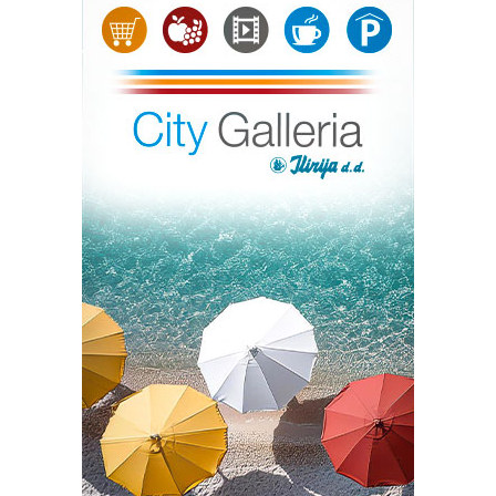
Matej Trojanović, Matej Gagro, Marko Bokarica, Stjepan
Radišić, Antun Radonić, Toma Mandić, Mihael Katušić,
Borna Miljas, Teo Škegro, Manuel Rodić, Maro Mijoč,
Vlaho Vojnić, Nikola Pavlović, Juraj Milić Doboš, Leo
Saulan, Luka Matković i Luka Diklić.
Posebne zahvalnice uručili smo onima koji su logistički
pomogli i podržali ovaj projekt: Anti Zoriću, Mihaelu
Vojniću, Mariju Mostini i NK Croatiji Gabrile.
Voditelj kampa Stjepan Pepi Skurić nije skrivao ponos
nakon posljednjeg treninga. Prije svega, zahvalio je klubu
što je stao iza ovog projekta i što je imao čast voditi
kamp u svojim rodnim Konavlima. Istaknuo je kako se već
prvog dana nakon otvaranja prijava popunilo pola
raspoloživih mjesta. Izrazio je veliko zadovoljstvo što su
roditelji i djeca prepoznali ovaj kamp kao pravo mjesto
za unaprjeđenje nogometnih, ali i motoričkih vještina.