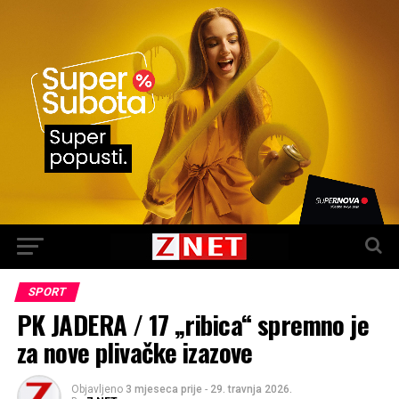
SPORT
PK JADERA / 17 „ribica“ spremno je
za nove plivačke izazove
Objavljeno
3 mjeseca prije
-
29. travnja 2026.