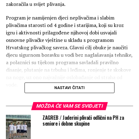
zakoračila u svijet plivanja.
Program je namijenjen djeci neplivačima i slabim
plivačima starosti od 4 godine i starijima, koji su kroz
igru i aktivnosti prilagođene njihovoj dobi usvajali
osnovne plivačke vještine u skladu s programom
Hrvatskog plivačkog saveza. Glavni cilj obuke je naučiti
djecu sigurnom boravku u vodi bez naglašavanja tehnike,
a polaznici su tijekom programa savladali pravilno
disanje, plutanje na trbuhu i leđima, ronjenje te skokove
na noge, uz ono najvažnije oslobađanje od straha od
vode.
NASTAVI ČITATI
Ovaj program imao je i širu svrhu povećati sigurnost
djece u svakodnevnim aktivnostima vezanim uz vodu,
MOŽDA ĆE VAM SE SVIDJETI
pozitivno utjecati na njihovo psihofizičko stanje te
ZAGREB / Jaderini plivači odlični na PH za
dodatno popularizirati plivanje kao sport.
seniore i dobne skupine
Nakon završne provjere znanja, sva su djeca za svoj trud