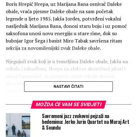
Boris Hrepić Hrepa, uz Marijana Bana osnivač Daleke
obale, vraća pjesme Daleke obale na sam početak
legende u ljeto 1985. Jakša Jordes, potvrđeni vokalni
nasljednik Marijana Bana, donosi staru boju i uz pomoć
saksofona unosi novu energiju u stare rime, dok su
bubnjar Igor Šega i basist Miro Tabak savršena ritam
sekcija za novomilenijski zvuk Daleke obale.
Njegujući zvuk koji je u temeljima Daleke obale, Jakša na
vokalu i saksofonu, Hrepa na elektro akustičnoj gitari i
usnoj harmonici, uz potporu ritam sekcije donose
dinamični i energični glazbeni program pod
NASTAVI ČITATI
imenom
„Trideset klasika – pjesme sa plaže”
.
Poslušajte i zapjevajte pjesme Daleke obale onako kako
MOŽDA ĆE VAM SE SVIDJETI
su nastajale i koje će s novim generacijama zauvijek
Suvremeni jazz zvukovni pejzaži na
nastaviti živjeti na plažama, ekskurzijama i u koncertnim
bedemima: Jerko Jurin Quartet na Muraj Art
prostorima.
& Soundu