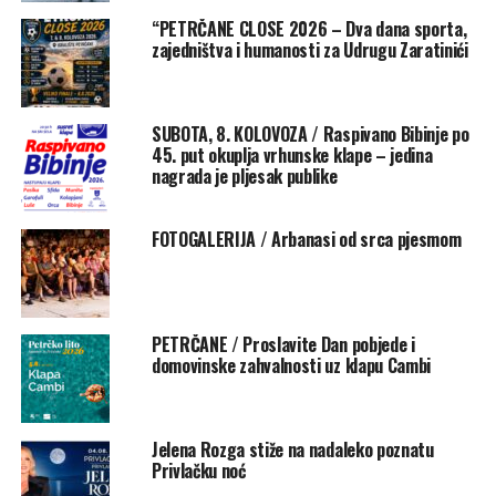
Rate this item:
Submit Rating
“PETRČANE CLOSE 2026 – Dva dana sporta,
No votes yet.
zajedništva i humanosti za Udrugu Zaratinići
POVEZANE TEME :
FEATURED
KONCERTI
PETRČANE
SUBOTA, 8. KOLOVOZA / Raspivano Bibinje po
UP NEXT
45. put okuplja vrhunske klape – jedina
Zadar je domaćin Lollipop ljetnom partiju o kojem svi u
nagrada je pljesak publike
Hrvatskoj pričaju!
NE PROPUSTITE
ZADAR NASTAVLJA SLAVITI DOMAĆI DUH / Drugo po redu
FOTOGALERIJA / Arbanasi od srca pjesmom
Ljeto na Pijaci već ove subote!
PETRČANE / Proslavite Dan pobjede i
domovinske zahvalnosti uz klapu Cambi
Jelena Rozga stiže na nadaleko poznatu
Privlačku noć