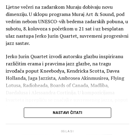
Ljetne večeri na zadarskom Muraju dobivaju novu
dimenziju. U sklopu programa Muraj Art & Sound, pod
vedrim nebom UNESCO-vih bedema zadarskih pobuna, u
subotu, 8. kolovoza s početkom u 21 sat i uz besplatan
ulaz nastupa Jerko Jurin Quartet, suvremeni progresivni
jazz sastav.
Jerko Jurin Quartet izvodi autorsku glazbu inspiriranu
Zadarsku večer koja je na programu treći dan, 21.
različitim erama i pravcima jazz glazbe, na tragu
kolovoza i tradicionalno najposjećenija na festivalu
izvođača poput Kneebodya, Kendricka Scotta, Davea
Monoplay, ispunit će dvije mlade plesne umjetnice,
Hollanda, Jaga Jazzista, Ambrosea Akinmusirea, Flying
dugogodišnje članice Zadarskog plesnog ansambla koje
Lotusa, Radioheada, Boards of Canada, Madliba,
su svoje plesačko, koreografsko i pedagoško iskustvo
Daedalusa i Alessandra Cortinija. U kompozicijama
stekle upravo radom u Ansamblu i na Festivalu. Njihova
kvarteta isprepliću se značajke suvremenog jazza, poput
predstava
Enter II Diary
izvedbeni je diptih sastavljen
improvizacije kroz kompleksne forme i harmonijske
od dvije solo izvedbe, te prvi samostalni projekt Korine
NASTAVI ČITATI
progresije, teksture suvremene elektroničke glazbe,
Oltran i Patricije Gospić koji nastaje iz potrebe za
zvukovni pejzaži ambijentalne glazbe i energija
dubljim razumijevanjem digitalne stvarnosti u kojoj se
rocka. Kvartet je 2024. objavio kritički hvaljeni album
nalazimo.
OGLASI