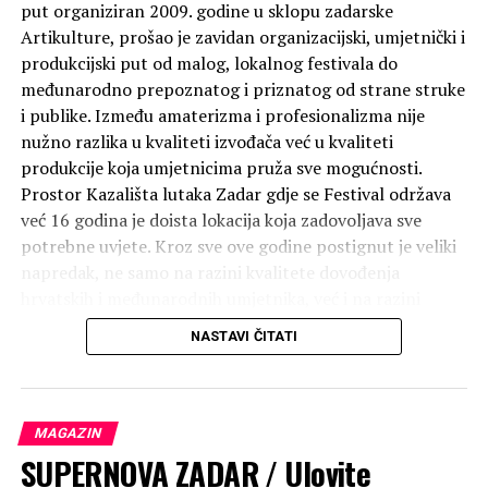
put organiziran 2009. godine u sklopu zadarske
Artikulture, prošao je zavidan organizacijski, umjetnički i
produkcijski put od malog, lokalnog festivala do
međunarodno prepoznatog i priznatog od strane struke
i publike. Između amaterizma i profesionalizma nije
nužno razlika u kvaliteti izvođača već u kvaliteti
produkcije koja umjetnicima pruža sve mogućnosti.
Prostor Kazališta lutaka Zadar gdje se Festival održava
već 16 godina je doista lokacija koja zadovoljava sve
potrebne uvjete. Kroz sve ove godine postignut je veliki
napredak, ne samo na razini kvalitete dovođenja
hrvatskih i međunarodnih umjetnika, već i na razini
razvoja publike koja u Zadru postoji i razvija se preko 50
NASTAVI ČITATI
godina. Organizatori, Zadarski plesni ansambl koji ove
godine obilježava 35 godina postojanja, očekuju kao što
sve ove godine umjetničkog angažmana i potvrđuju,
uspjeh na svim područjima i velikom odazivu gledatelja.
MAGAZIN
SUPERNOVA ZADAR / Ulovite