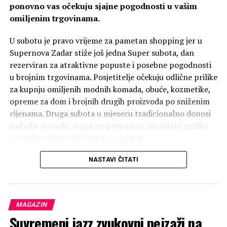
ponovno vas očekuju sjajne pogodnosti u vašim
omiljenim trgovinama.
U subotu je pravo vrijeme za pametan shopping jer u
Supernova Zadar stiže još jedna Super subota, dan
rezerviran za atraktivne popuste i posebne pogodnosti
u brojnim trgovinama. Posjetitelje očekuju odlične prilike
za kupnju omiljenih modnih komada, obuće, kozmetike,
opreme za dom i brojnih drugih proizvoda po sniženim
cijenama. Druga subota u mjesecu tradicionalno donosi
najbolje ponude, stoga ne propustite iskoristiti priliku
za velike uštede i uživati u shoppingu.
Naredni dan kroz predstavu
Don’t carry the world
upon your shoulders
hrvatske autrice i izvođačice
Aldo vam ovoga puta priprema fantastičnu pogodnost –
NASTAVI ČITATI
Martine Tomić, istražuje se praksa prevođenja, ovaj se
do 50 % popusta na većinu asortimana kolekcije
put fokusirajući na problem overthinkanja. Birajući
proljeće/ljeto uz dodatnih 20 % za račune iznad 30 €.
formu izvedbenog predavanja otvara se prostor
Dobra prilika čeka vas i u Borboleti koja nudi 30 %
popularno znanstvenom pristupu pojmu i stanju
MAGAZIN
popusta na sav asortiman. Mobia, kao i uvijek, ima
overthinkanja, ali i prostor autorefleksije, prostor za
Suvremeni jazz zvukovni pejzaži na
odličnu ponudu dodataka za mobitele, a ove subote
poetiziranje overthinkanja kroz pokret.