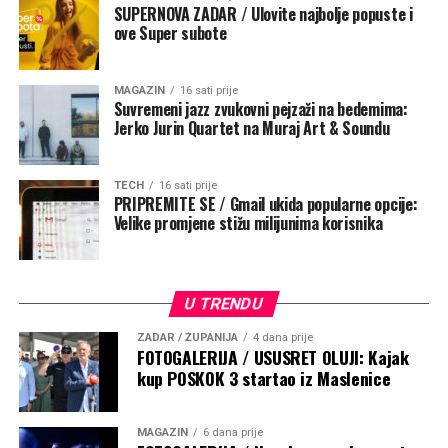
SUPERNOVA ZADAR / Ulovite najbolje popuste i
ove Super subote
MAGAZIN
16 sati prije
Suvremeni jazz zvukovni pejzaži na bedemima:
Jerko Jurin Quartet na Muraj Art & Soundu
TECH
16 sati prije
PRIPREMITE SE / Gmail ukida popularne opcije:
Velike promjene stižu milijunima korisnika
U TRENDU
ZADAR / ŽUPANIJA
4 dana prije
FOTOGALERIJA / USUSRET OLUJI: Kajak
kup POSKOK 3 startao iz Maslenice
MAGAZIN
6 dana prije