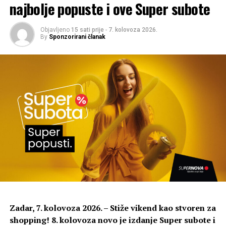
najbolje popuste i ove Super subote
Objavljeno
15 sati prije
-
7. kolovoza 2026.
By
Sponzorirani članak
Dana 19. kolovoza, prvi dan festivala, predstavit će se
koreografkinja Anna Konjetzky iz Njemačke s
predstavom Über Die Wut
u izvedbi Sahre Huby.
Predstava proučava potencijal bijesa, osobito ženskog,
kroz pokret, slike, glazbu i tekst. Istražuje bijes kao
individualnu emociju, ali i kao stanje koje je proizvod
društvenih struktura.
Zadar, 7. kolovoza 2026. – Stiže vikend kao stvoren za
shopping! 8. kolovoza novo je izdanje Super subote i