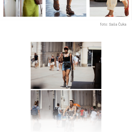
upoznavanja i zabavljanja. Izađite među ljude, bit će vam
lijepo.
KARIJERA: Ništa vam danas neće biti teško. Čak i ako od
foto: Saša Čuka
vas zatraže nešto što inače ne volite, vi ćete to odraditi
bez prigovora.
ZDRAVLJE&SAVJET: Veselite se.
Škorpion (23.10.-22.11.) – Dnevni horoskop za
09.08.2026.
LJUBAV: Mnogi će se i danas vrlo lijepo zabavljati i
otkrivati put do nečijeg srca. Ići će im od ruke gotovo sve
što požele.
KARIJERA: Vrijeme radi za vas, a vi mu se prepuštate s
punim povjerenjem. Osjećate da vaših pet minuta tek
dolazi.
ZDRAVLJE&SAVJET: Posadite neku biljku.
Strijelac (23.11.-21.12.) – Dnevni horoskop za
09.08.2026.