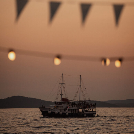
KARIJERA: Ne morate ići do kraja, ali ono što se od vas
traži treba odraditi profesionalno. Potrudite se malo
više.
ZDRAVLJE&SAVJET: Gimnasticirajte.
Ribe (20.02.-20.03.) – Dnevni horoskop za 09.08.2026.
LJUBAV: Danas će vam partner vjerojatno biti malo
tužan, depresivan. Dat ćete sve od sebe da mu (joj)
promijenite raspoloženje na bolje.
KARIJERA: Kvalitetna komunikacija bit će temelj
današnjeg poslovnog uspjeha. Uspjet ćete prebroditi sve
nesuglasice.
ZDRAVLJE&SAVJET: Ne budite agresivni.