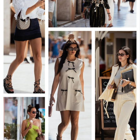
ZDRAVLJE&SAVJET: Ne inzistirajte na svome.
Lav (21.07.-21.08.) – Dnevni horoskop za 09.08.2026.
LJUBAV: Dan bi mogao biti prepun veselih susreta i ljudi
čija lica u vama bude znatiželju. Bit će vam zabavno.
KARIJERA: Svaki posao koji je povezan s komunikacijom
ili se radi o suradnji s ljudima ići će vam od ruke.
ZDRAVLJE&SAVJET: Ne proganjajte druge sa svojim
osobinama.
Djevica (22.08.-22.09.) – Dnevni horoskop za 09.08.2026.
LJUBAV: Nastavit ćete se intenzivnije povezivati s
ljudima, pa je mogućnost upoznavanja nove osobe velika.
KARIJERA: Bit ćete zaigrani i imati osjećaj da svaki
problem možete riješiti s lakoćom. Dobrim dijelom ste u
pravu.
ZDRAVLJE&SAVJET: Bolje optimist nego pesimist.
Vaga (23.09.-22.10.) – Dnevni horoskop za 09.08.2026.
LJUBAV: Pred vama je sjajan dan za svaku vrstu druženja,