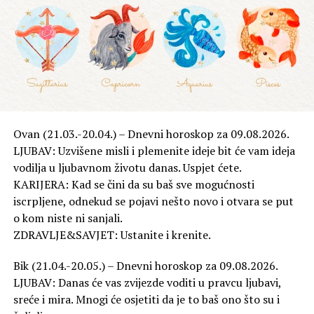
Rate this item:
Submit Rating
No votes yet.
Ovan (21.03.-20.04.) – Dnevni horoskop za 09.08.2026.
POVEZANE TEME :
PAG
POVLJANA
ZABAVA
LJUBAV: Uzvišene misli i plemenite ideje bit će vam ideja
UP NEXT
vodilja u ljubavnom životu danas. Uspjet ćete.
Horoskop za 28. lipnja 2025.
KARIJERA: Kad se čini da su baš sve mogućnosti
iscrpljene, odnekud se pojavi nešto novo i otvara se put
NE PROPUSTITE
VIDEO / “Utjeha” – vrući ljetni hit Natali Dizdar i
o kom niste ni sanjali.
Nipplepeople sada ima spot!
ZDRAVLJE&SAVJET: Ustanite i krenite.
Bik (21.04.-20.05.) – Dnevni horoskop za 09.08.2026.
LJUBAV: Danas će vas zvijezde voditi u pravcu ljubavi,
sreće i mira. Mnogi će osjetiti da je to baš ono što su i