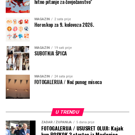
hitno pitanje za čovječanstvo”
MAGAZIN
2 sata prije
Horoskop za 9. kolovoza 2026.
MAGAZIN
19 sati prije
SUBOTNJA ŠPICA
MAGAZIN
24 sata prije
FOTOGALERIJA / Noć punog miseca
U TRENDU
ZADAR / ŽUPANIJA
5 dana prije
FOTOGALERIJA / USUSRET OLUJI: Kajak
kup POSKOK 3 startao iz Maslenice