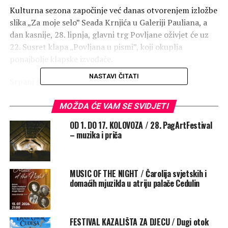
Kulturna sezona započinje već danas otvorenjem izložbe
slika „Za moje selo” Seada Krnjića u Galeriji Pauliana, a
dan kasnije, 28. lipnja, glavni trg Povljane oživjet će uz
22. Susret klapa „Povljana u pismi”, koji okuplja
ponajbolje klapske izvođače.
NASTAVI ČITATI
Srpanj donosi vrhunac ljeta uz glazbene nastupe,
likovne izložbe i sportska natjecanja. Publiku očekuju
koncerti Musica Mediterana, grupe Kings Band i
MOŽDA ĆE VAM SE SVIDJETI
legendarnog Aerodroma s Juricom Pađenom. Najmlađe
OD 1. DO 17. KOLOVOZA / 28. PagArtFestival
će razveseliti kreativne radionice “Škatulica priča”, dok
– muzika i priča
će zaljubljenici u umjetnost uživati u radovima Anje
Prtorić i Mirele Moharić. Sportski duh oživjet će teniski
turnir powered by Stella Artois i Memorijalni
MUSIC OF THE NIGHT / Čarolija svjetskih i
malonogometni turnir MAM, a kraj mjeseca obilježit će
domaćih mjuzikla u atriju palače Cedulin
nastupi Dalmatina te Kuzme & Shaka Zulua.
Kolovoz nastavlja u istom ritmu uz tradicionalnu Alku u
FESTIVAL KAZALIŠTA ZA DJECU / Dugi otok
karijoli, koncert Sandija Cenova, Sexymotherfuckersa,