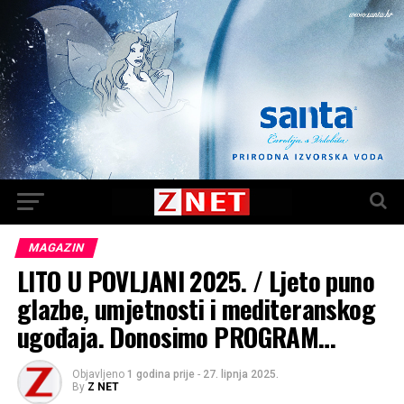
MAGAZIN
LITO U POVLJANI 2025. / Ljeto puno
glazbe, umjetnosti i mediteranskog
ugođaja. Donosimo PROGRAM…
Objavljeno
1 godina prije
-
27. lipnja 2025.
By
Z NET