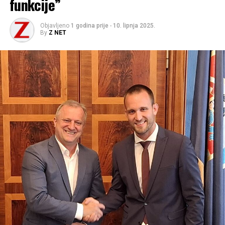
funkcije”
Objavljeno
1 godina prije
-
10. lipnja 2025.
By
Z NET