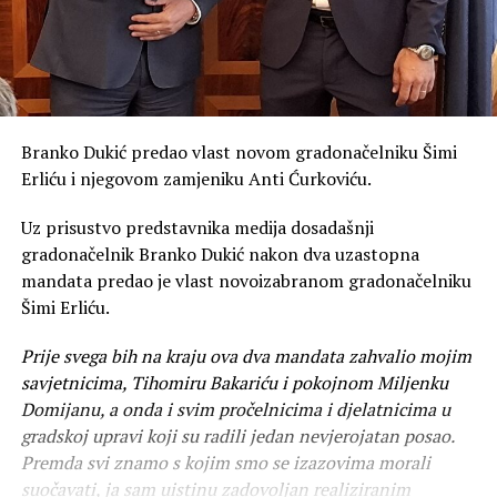
Branko Dukić predao vlast novom gradonačelniku Šimi
Erliću i njegovom zamjeniku Anti Ćurkoviću.
Uz prisustvo predstavnika medija dosadašnji
gradonačelnik Branko Dukić nakon dva uzastopna
mandata predao je vlast novoizabranom gradonačelniku
Šimi Erliću.
Prije svega bih na kraju ova dva mandata zahvalio mojim
savjetnicima, Tihomiru Bakariću i pokojnom Miljenku
Domijanu, a onda i svim pročelnicima i djelatnicima u
gradskoj upravi koji su radili jedan nevjerojatan posao.
Premda svi znamo s kojim smo se izazovima morali
suočavati, ja sam uistinu zadovoljan realiziranim