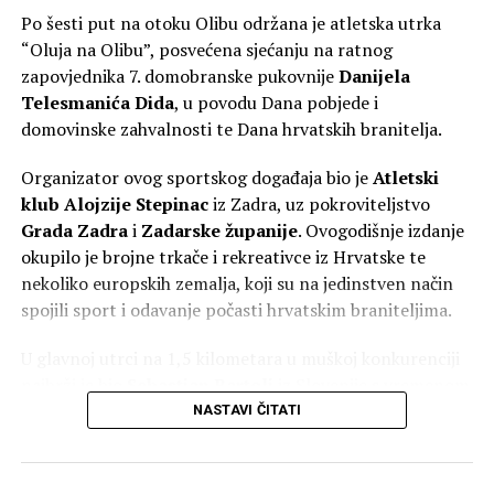
POVEZANE TEME :
BRANKO DUKIĆ
FEATURED
GRAD ZADAR
Po šesti put na otoku Olibu održana je atletska utrka
ŠIME ERLIĆ
“Oluja na Olibu”, posvećena sjećanju na ratnog
UP NEXT
zapovjednika 7. domobranske pukovnije
Danijela
ODGOVORNO LJETOVANJE / Nova kampanja Ravnateljstva
Telesmanića Dida
, u povodu Dana pobjede i
civilne zaštite – Službe Zadar
domovinske zahvalnosti te Dana hrvatskih branitelja.
NE PROPUSTITE
Potres kod Zadra
Organizator ovog sportskog događaja bio je
Atletski
klub Alojzije Stepinac
iz Zadra, uz pokroviteljstvo
Grada Zadra
i
Zadarske županije
. Ovogodišnje izdanje
okupilo je brojne trkače i rekreativce iz Hrvatske te
nekoliko europskih zemalja, koji su na jedinstven način
spojili sport i odavanje počasti hrvatskim braniteljima.
U glavnoj utrci na 1,5 kilometara u muškoj konkurenciji
najbrži je bio
Sebastjan Bartolj
iz Slovenije s vremenom
5:35. Drugo mjesto osvojio je
Jakov Sorić
iz Zadra (6:04),
NASTAVI ČITATI
dok je treći kroz cilj prošao
Dario Linardić
iz TK Rival
Rijeka s vremenom 6:05.