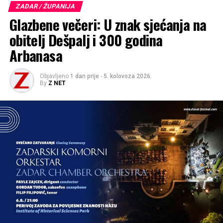
ZADAR / ŽUPANIJA
Glazbene večeri: U znak sjećanja na
obitelj Dešpalj i 300 godina
Arbanasa
Objavljeno
1 dan prije
-
5. kolovoza 2026.
By
Z NET
Kod žena pobjedu je odnijela
Agata Repalska
iz Poljske,
koja je dionicu istrčala za 6:07. Druga je bila članica AK
Alojzije Stepinac
Vanja Petrović
(6:34), dok je treće
mjesto osvojila Slovenka
Meti Kosec
(6:36).
Posebna priznanja uručena su
Hrvoju Rogiću
,