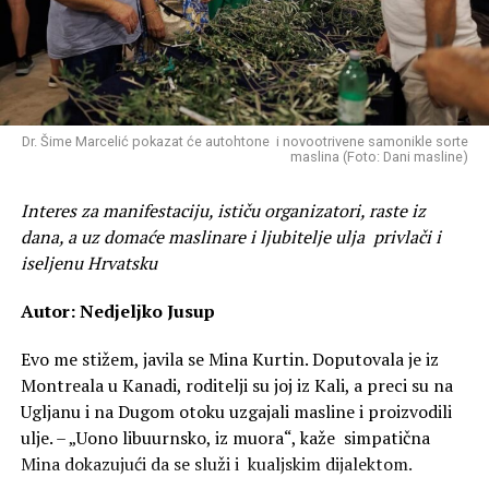
Trenutno vodi međunarodnu klasu saksofona na
Utrka je na Olib privukla sudionike svih generacija, a
Umjetničkoj akademiji u Splitu i umjetnički je voditelj
organizatori iz
AK Alojzije Stepinac
još su jednom
ansambla S/UMAS, uz status ekskluzivnog umjetnika
uspješno nastavili tradiciju koja je prerasla okvire
brandova Selmer Paris i D’Addario Woodwinds.
atletske utrke.
Tenor Filip Filipović diplomirao je pjevanje na Muzičkoj
Atletsko ljeto u Zadarskoj županiji nastavlja se već u
Dr. Šime Marcelić pokazat će autohtone i novootrivene samonikle sorte
maslina (Foto: Dani masline)
akademiji u Zagrebu u klasi Giorgia Suriana te se
subotu, 8. kolovoza, kada će se održati jubilarna
25.
usavršavao na renomiranoj belgijskoj akademiji Queen
Planinska utrka Starigrad – Veliko Rujno 2026.
Interes za manifestaciju, ističu organizatori, raste iz
Elisabeth Music Chapel. Kao solist opernog ansambla
dana, a uz domaće maslinare i ljubitelje ulja privlači i
HNK u Zagrebu i dobitnik prestižnih domaćih i
iseljenu Hrvatsku
međunarodnih nagrada, poput nagrade „Mladi glazbenik
godine” i 2. nagrade na natjecanju „Hans Gabor
Autor: Nedjeljko Jusup
Belvedere”, ostvario je niz zapaženih uloga u operama
kao što su Traviata, Rigoletto, Čarobna frula i Norma.
Evo me stižem, javila se Mina Kurtin. Doputovala je iz
Redovito nastupa na vodećim festivalima te surađuje s
Montreala u Kanadi, roditelji su joj iz Kali, a preci su na
istaknutim orkestrima i svjetski poznatim dirigentima u
Ugljanu i na Dugom otoku uzgajali masline i proizvodili
Hrvatskoj i inozemstvu.
ulje. – „Uono libuurnsko, iz muora“, kaže simpatična
Mina dokazujući da se služi i kualjskim dijalektom.
PRODAJA ULAZNICA