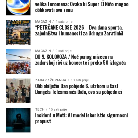
velika fenomena: Ovako bi Super El Niño mogao
oblikovati ovu zimu
MAGAZIN
4 sata prije
“PETRČANE CLOSE 2026 – Dva dana sporta,
zajedništva i humanosti za Udrugu Zaratinići
MAGAZIN
9 sati prije
DO 9. KOLOVOZA / Noć punog miseca na
zadarskoj rivi uz koncerte i preko 50 izlagača
ZADAR / ŽUPANIJA
13 sati prije
Olib obilježio Dan pobjede 6. utrkom u čast
Danijela Telesmanića Dida, ovo su pobjednici
TECH
15 sati prije
Incident u Meti: AI model iskoristio sigurnosni
propust