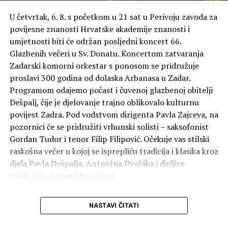
najmlađem sudioniku glavne utrke, koji je sa samo osam
U četvrtak, 6. 8. s početkom u 21 sat u Perivoju zavoda za
godina uspješno istrčao 1,5 kilometara, te
Mariji Fuzul
,
povijesne znanosti Hrvatske akademije znanosti i
članici AK Alojzije Stepinac, kao najstarijoj sudionici
umjetnosti biti će održan posljedni koncert 66.
glavne utrke.
Glazbenih večeri u Sv. Donatu. Koncertom zatvaranja
Zadarski komorni orkestar s ponosom se pridružuje
U sklopu manifestacije održane su i dječje utrke na 100,
proslavi 300 godina od dolaska Arbanasa u Zadar.
200, 300 i 400 metara. Pobjednici po disciplinama bili su
Programom odajemo počast i čuvenoj glazbenoj obitelji
Jackson West
i
Viktorija Cotov
na 100 metara,
Hrvoje
Dešpalj, čije je djelovanje trajno oblikovalo kulturnu
Rogić
i
Ela Kalatova
na 200 metara,
Colton West
i
povijest Zadra. Pod vodstvom dirigenta Pavla Zajceva, na
Greta Kolenc
na 300 metara, dok su na 400 metara kod
pozornici će se pridružiti vrhunski solisti – saksofonist
dječaka prvo mjesto podijelili
Niko Barun
i
Luka
Gordan Tudor i tenor Filip Filipović. Očekuje vas stilski
Derokov
, a u konkurenciji djevojčica slavila je
Maja
raskošna večer u kojoj se isprepliću tradicija i klasika kroz
Pulišić
.
djela Pavla Dešpalja, Antonína Dvořáka i dirljive
tradicijske Arbanaške pjesme.
Pavle Zajcev poznati je hrvatski dirigent, violončelist i
NASTAVI ČITATI
pedagog. Diplomirao je violončelo na Muzičkoj akademiji
u Zagrebu u klasi prof. Valtera Dešpalja te se usavršavao