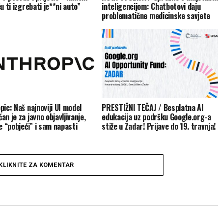
u ti izgrebati je**ni auto”
inteligencijom: Chatbotovi daju
problematične medicinske savjete
pic: Naš najnoviji UI model
PRESTIŽNI TEČAJ / Besplatna AI
n je za javno objavljivanje,
edukacija uz podršku Google.org-a
e “pobjeći” i sam napasti
stiže u Zadar! Prijave do 19. travnja!
KLIKNITE ZA KOMENTAR