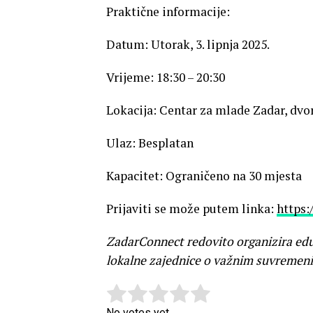
Praktične informacije:
Datum: Utorak, 3. lipnja 2025.
Vrijeme: 18:30 – 20:30
Lokacija: Centar za mlade Zadar, dvo
Ulaz: Besplatan
Kapacitet: Ograničeno na 30 mjesta
Prijaviti se može putem linka:
https
ZadarConnect redovito organizira eduk
lokalne zajednice o važnim suvreme
Rate this item:
Submit Rating
No votes yet.