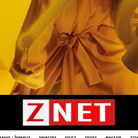
ZADAR / ŽUPANIJA
HRVATSKA
SVIJET
SPORT
MAGAZIN
TEC