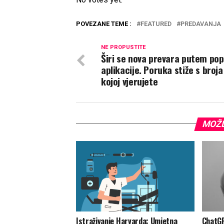
POVEZANE TEME :
FEATURED
PREDAVANJA
NE PROPUSTITE
Širi se nova prevara putem po
aplikacije. Poruka stiže s broj
kojoj vjerujete
MOŽD
Istraživanje Harvarda: Umjetna
ChatGP