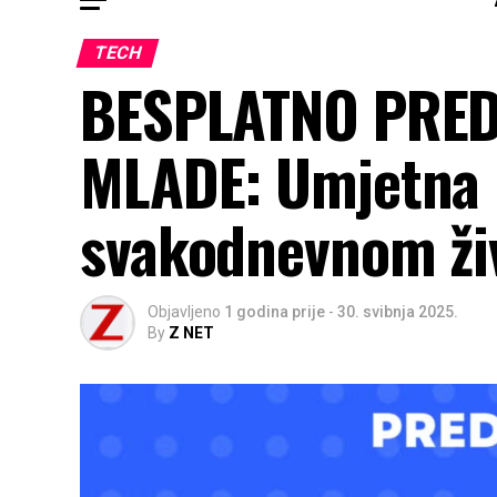
TECH
BESPLATNO PRED
MLADE: Umjetna i
svakodnevnom ži
Objavljeno
1 godina prije
-
30. svibnja 2025.
By
Z NET