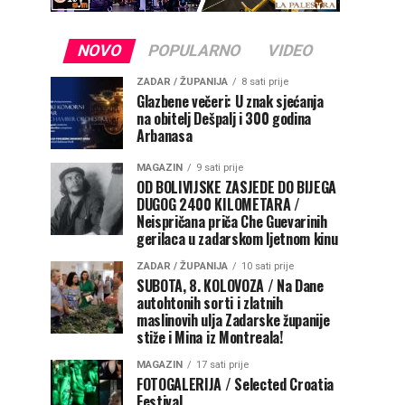
NOVO
POPULARNO
VIDEO
ZADAR / ŽUPANIJA
8 sati prije
Glazbene večeri: U znak sjećanja
na obitelj Dešpalj i 300 godina
Arbanasa
MAGAZIN
9 sati prije
OD BOLIVIJSKE ZASJEDE DO BIJEGA
DUGOG 2400 KILOMETARA /
Neispričana priča Che Guevarinih
gerilaca u zadarskom ljetnom kinu
ZADAR / ŽUPANIJA
10 sati prije
SUBOTA, 8. KOLOVOZA / Na Dane
autohtonih sorti i zlatnih
maslinovih ulja Zadarske županije
stiže i Mina iz Montreala!
MAGAZIN
17 sati prije
FOTOGALERIJA / Selected Croatia
Festival