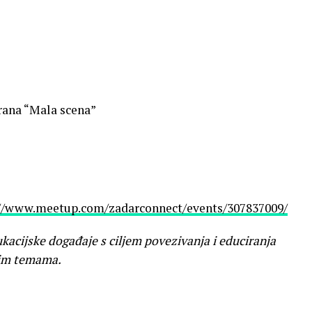
rana “Mala scena”
://www.meetup.com/zadarconnect/events/307837009/
acijske događaje s ciljem povezivanja i educiranja
nim temama.