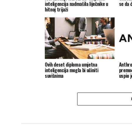
inteligencija nadmašila liječnike u
se da ć
hitnoj trijaži
Ovih deset diploma umjetna
Anthro
inteligencija mogla bi učiniti
premoća
suvišnima
uspio j