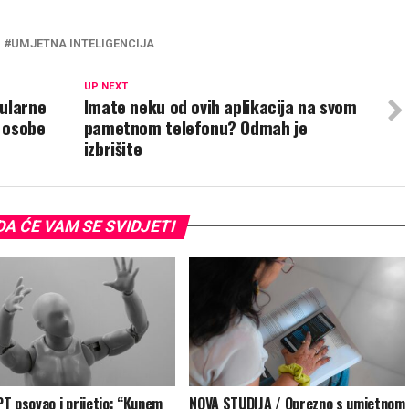
UMJETNA INTELIGENCIJA
UP NEXT
pularne
Imate neku od ovih aplikacija na svom
a osobe
pametnom telefonu? Odmah je
izbrišite
A ĆE VAM SE SVIDJETI
T psovao i prijetio: “Kunem
NOVA STUDIJA / Oprezno s umjetnom