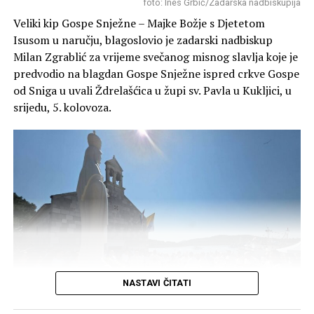
Članovi Lovačkog društva “Diana” redovito obilaze i
foto: Ines Grbić/Zadarska nadbiskupija
grade pojilišta za divljač u svojim lovištima (poput
Veliki kip Gospe Snježne – Majke Božje s Djetetom
Blatskog gaja, Novigrada, Škabrnje o ostalih lokacija)
Isusom u naručju, blagoslovio je zadarski nadbiskup
kako bi životinjama osigurali svježu vodu tijekom ljetnih
Milan Zgrablić za vrijeme svečanog misnog slavlja koje je
suša i kako bi se zaštitilo njihovo stanište.
predvodio na blagdan Gospe Snježne ispred crkve Gospe
od Sniga u uvali Ždrelašćica u župi sv. Pavla u Kukljici, u
srijedu, 5. kolovoza.
NASTAVI ČITATI