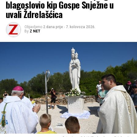
blagoslovio kip Gospe Snježne u
uvali Ždrelašćica
Objavljeno
2 dana prije
-
7. kolovoza 2026.
By
Z NET