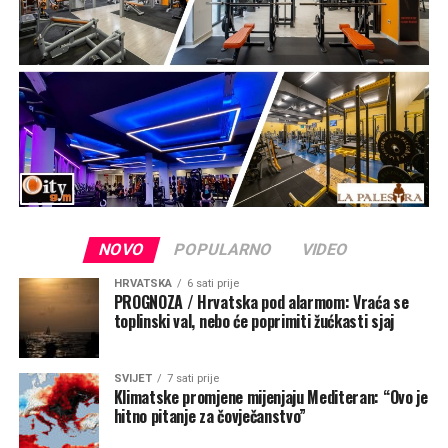
„Taj kip je znak vjere, podsjetnik da je Gospa trajno
prisutna među svojim narodom i da majčinskom brigom
prati sve koji tuda prolaze. Gospin pogled je okrenut
prema moru, prema brodicama koje plove tom uvalom,
prema ribarima i obiteljima koje putuju između otoka i
prema putnicima tim morskim putem. To je pogled naše
nebeske Majke koja nas voli, bdije nad nama, hrabri, tješi
i zagovara svoju djecu pred Bogom“, rekao je mons.
Zgrablić.
NOVO
POPULARNO
VIDEO
HRVATSKA
6 sati prije
PROGNOZA / Hrvatska pod alarmom: Vraća se
toplinski val, nebo će poprimiti žućkasti sjaj
SVIJET
7 sati prije
Klimatske promjene mijenjaju Mediteran: “Ovo je
hitno pitanje za čovječanstvo”