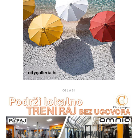
OGLASI
Na mjestu crkvice Gospe od Sniga pomorci su 1514.
godine pronašli sliku Gospe od Sniga te je u njenu čast i
spomen podignuta crkva koja je od tada mjesto vjere,
pouzdanja i izraz ljubavi prema nebeskoj Majci.