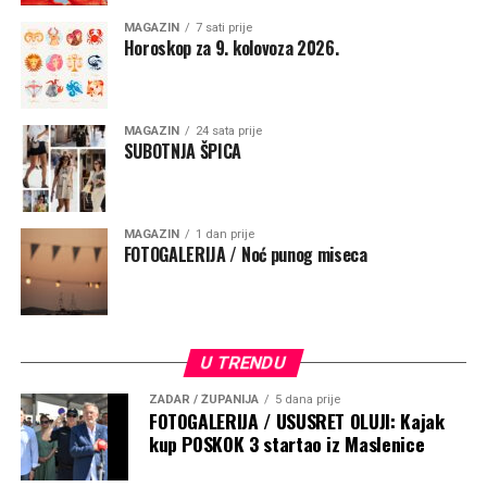
MAGAZIN
7 sati prije
Horoskop za 9. kolovoza 2026.
Potaknuo je pomorce i putnike da podignu pogled
prema Majci kada tuda prolaze, prekriže se i barem
kratko zamole da ih čuva na putu života
.
„Ta molitva
MAGAZIN
24 sata prije
SUBOTNJA ŠPICA
podsjeća da životno putovanje ne započinjemo sami i da
nijedan povratak nije samo plod naše vještine, nego i
Božje providnosti. Neka taj kip bude svjetionik vjere i
nade, znak da nad nama bdije Majka koja nas upućuje
MAGAZIN
1 dan prije
FOTOGALERIJA / Noć punog miseca
prema sigurnoj luci – Kristu Spasitelju“, poručio je
nadbiskup.
U TRENDU
ZADAR / ŽUPANIJA
5 dana prije
FOTOGALERIJA / USUSRET OLUJI: Kajak
kup POSKOK 3 startao iz Maslenice