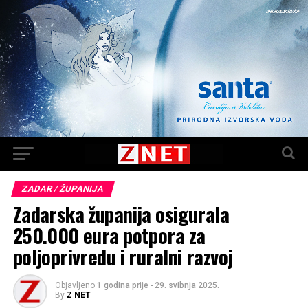
ZADAR / ŽUPANIJA
Zadarska županija osigurala
250.000 eura potpora za
poljoprivredu i ruralni razvoj
Objavljeno
1 godina prije
-
29. svibnja 2025.
By
Z NET