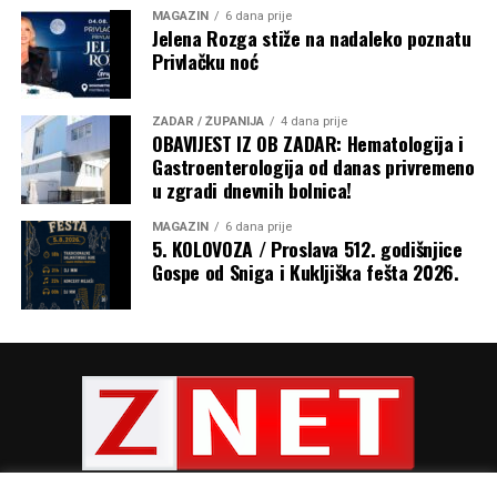
MAGAZIN
6 dana prije
Jelena Rozga stiže na nadaleko poznatu
Privlačku noć
ZADAR / ŽUPANIJA
4 dana prije
OBAVIJEST IZ OB ZADAR: Hematologija i
Gastroenterologija od danas privremeno
u zgradi dnevnih bolnica!
Razmatrajući navješteno Evanđelje u kojem je na riječi
žene: „Blažena utroba koja te nosila i prsi koje si sisao!“,
MAGAZIN
6 dana prije
Isus odgovorio: „Još blaženiji oni koji slušaju riječ Božju i
5. KOLOVOZA / Proslava 512. godišnjice
Gospe od Sniga i Kukljiška fešta 2026.
čuvaju je!“, nadbiskup je rekao da to otkriva pravu
veličinu Marije. „Marija nije blažena samo jer je rodila
Isusa, nego ponajprije zato što je slušala Božju riječ,
povjerovala joj, prihvatila je i ostala joj vjerna tijekom
cijelog života. Prije nego što je rodila Isusa po tijelu,
začela ga je poslušnošću Božjoj riječi.