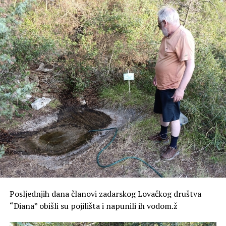
domaćih i stranih vozila kako u prometnom toku tako i
na parkirališnim površinama unutar zone obuhvata.
Za potrebe Studije i razmatranja eventualnog uvođenja
zone posebnog režima u dogledno vrijeme provest će se
i brojanje prometa kod Lančanih vrata, a cilj je stvoriti
podatkovnu bazu i saznati distribuciju tokova, odnosno
koliko vozila je ušlo u zonu posebnog režima, a koliko ih
se polukružno okrenulo.
Cijeli sustav regulacije prometa na Poluotoku dio je šire
prometne strategije koja osim ograničavanja prometa na
Poluotoku, podrazumijeva i parkirne površine van
Poluotoka i dodatno poboljšanje javnog prijevoza i
uređenje parkirne politike i širenje parkirnih zona izvan
Poluotoka.
Posljednjih dana članovi zadarskog Lovačkog društva
“Diana” obišli su pojilišta i napunili ih vodom.ž