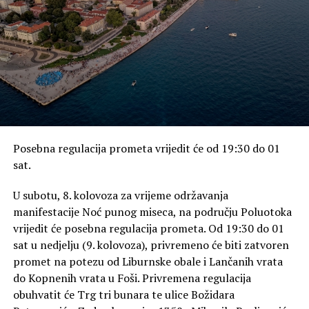
„Kroz proteklih nekoliko godina Zadarska županija je
uložila značajna sredstva kako bi potaknula dodatan
razvoj poljoprivrede na svojem području, od redovnih
potpora proizvođačima pa do izgradnje više sustava
navodnjavanja poljoprivrednih površina. Usporedno s
tim naši su proizvođači napravili veliki iskorak u kvaliteti,
ali i marketinškoj prepoznatljivosti svojih proizvoda što
je iznimno važno za brendiranje naše županije kao eno-
Posebna regulacija prometa vrijedit će od 19:30 do 01
gastro destinacije“, zaključio je župan Božidar Longin.
sat.
Rate this item:
Submit Rating
U subotu, 8. kolovoza za vrijeme održavanja
No votes yet.
manifestacije Noć punog miseca, na području Poluotoka
vrijedit će posebna regulacija prometa. Od 19:30 do 01
POVEZANE TEME :
FEATURED
POLJOPRIVREDA
POTPORE
sat u nedjelju (9. kolovoza), privremeno će biti zatvoren
ZADARSKA ŽUPANIJA
promet na potezu od Liburnske obale i Lančanih vrata
UP NEXT
do Kopnenih vrata u Foši. Privremena regulacija
CINAZ održao radionice “Pametno s novcem – prvi koraci
obuhvatit će Trg tri bunara te ulice Božidara
financijske pismenosti”