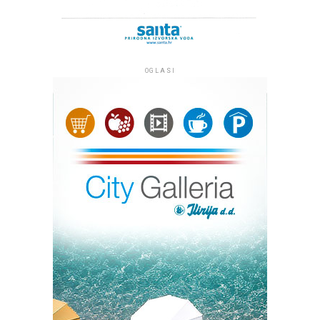
OGLASI
Kip Marije s Isusom, oboje s krunama na glavi, izrađen je
od plemenitog bračkog kamena i visok je tri metra, a s
postoljem četiri metra te je među najvećim Gospinim
kipovima u Hrvatskoj. Klesar Vlado Knežević radio ga je
osamnaest mjeseci u klesarskoj radnji ‘Markvinia’ u
Biogradu na Moru. Kip se nalazi uz jedan od
najprometnijih pomorskih kanala između otoka Ugljana i
Pašmana kojim tijekom sezone dnevno prođe više od
dvije tisuće plovila. Želja župljana je da kip posjetiteljima
i prolaznicima koji plove tim kanalom bude
svjedočanstvo vjere, da se na tom mjestu časti Marija. Taj
projekt župe Kukljica pomogli su Općina Kukljica te
drugi dobročinitelji i donatori.