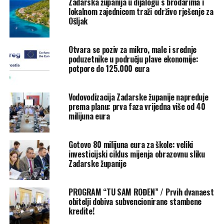
Zadarska županija u dijalogu s brodarima i
sektora. Kroz mjere koje se sufinanciraju,
lokalnom zajednicom traži održivo rješenje za
poljoprivrednici imaju priliku poboljšati svoju
Ošljak
poljoprivrednu proizvodnju te zadovoljiti potrebe koje
im nameće tržište“, poručio je Segarić dodajući kako je na
Otvara se poziv za mikro, male i srednje
Javni poziv elektronskim putem pristiglo ukupno 290
poduzetnike u području plave ekonomije:
zahtjeva.
potpore do 125.000 eura
Pročelnik Segarić je dodao i kako “na ovaj način posebno
Vodovodizacija Zadarske županije napreduje
potičemo mlade poljoprivrednike i one koji se bave
prema planu: prva faza vrijedna više od 40
ekološkom proizvodnjom da dodatno ulažu u
milijuna eura
modernizaciju svoje proizvodnje, ali i podržavamo
lokalne poljoprivrednike u ostvarivanju njihovih
Gotovo 80 milijuna eura za škole: veliki
potencijala.”
investicijski ciklus mijenja obrazovnu sliku
Zadarske županije
Konkretni rezultati i višegodišnji iskorak
PROGRAM “TU SAM ROĐEN” / Prvih dvanaest
Putem elektronskog sustava, za mjere 1, 2, 3 i 8 (kupnja
obitelji dobiva subvencionirane stambene
opreme i strojeva, biljna i stočarska proizvodnja,
kredite!
adaptacija, gradnja i opremanje objekata za preradu i