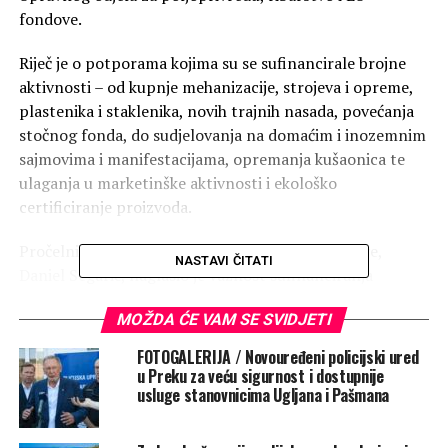
fondove.
Riječ je o potporama kojima su se sufinancirale brojne
aktivnosti – od kupnje mehanizacije, strojeva i opreme,
plastenika i staklenika, novih trajnih nasada, povećanja
stočnog fonda, do sudjelovanja na domaćim i inozemnim
sajmovima i manifestacijama, opremanja kušaonica te
ulaganja u marketinške aktivnosti i ekološko
certificiranje proizvoda.
Pročelnik za poljoprivredu, ribarstvo i EU fondove,
NASTAVI ČITATI
Daniel Segarić, naglasio je važnost sufinanciranja
potpora u području poljoprivrede i ruralnog razvoja u
MOŽDA ĆE VAM SE SVIDJETI
cilju osiguravanja održive budućnosti naših ruralnih
zajednica.
FOTOGALERIJA / Novouređeni policijski ured
u Preku za veću sigurnost i dostupnije
„Zadarska županija dodjelom potpora u sektoru
usluge stanovnicima Ugljana i Pašmana
poljoprivrede i ruralnog razvoja nastoji potaknuti razvoj
održive i konkurentne poljoprivrede i prehrambenog