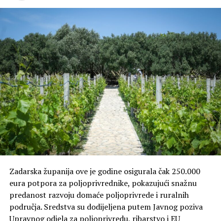
Zadarska županija ove je godine osigurala čak 250.000
eura potpora za poljoprivrednike, pokazujući snažnu
predanost razvoju domaće poljoprivrede i ruralnih
područja. Sredstva su dodijeljena putem Javnog poziva
Upravnog odjela za poljoprivredu, ribarstvo i EU