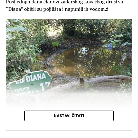
Posljednjih dana članovi zadarskog Lovačkog društva
“Diana” obišli su pojilišta i napunili ih vodom.ž
S obzirom na dugotrajne vrućine i nedostatak vode, u
NASTAVI ČITATI
okviru svojih redovnih aktivnosti, članovi Lovačke udruge
Diana uz podršku Hrvatskih šuma, napunili su pojilišta i
postojeće prirodne lokve u šumi Musapstan kako bi se