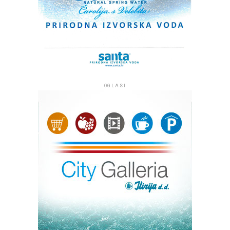
OGLASI
Kip Marije s Isusom, oboje s krunama na glavi, izrađen je
od plemenitog bračkog kamena i visok je tri metra, a s
postoljem četiri metra te je među najvećim Gospinim
kipovima u Hrvatskoj. Klesar Vlado Knežević radio ga je
osamnaest mjeseci u klesarskoj radnji ‘Markvinia’ u
Biogradu na Moru. Kip se nalazi uz jedan od
najprometnijih pomorskih kanala između otoka Ugljana i
Pašmana kojim tijekom sezone dnevno prođe više od
dvije tisuće plovila. Želja župljana je da kip posjetiteljima
i prolaznicima koji plove tim kanalom bude