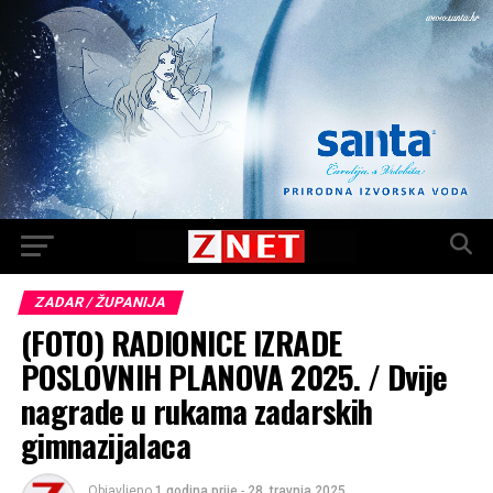
ZADAR / ŽUPANIJA
(FOTO) RADIONICE IZRADE
POSLOVNIH PLANOVA 2025. / Dvije
nagrade u rukama zadarskih
gimnazijalaca
Objavljeno
1 godina prije
-
28. travnja 2025.