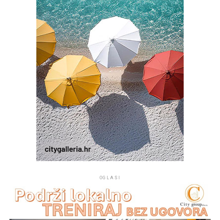
svjedočanstvo vjere, da se na tom mjestu časti Marija. Taj
projekt župe Kukljica pomogli su Općina Kukljica te
drugi dobročinitelji i donatori.
OGLASI
Na mjestu crkvice Gospe od Sniga pomorci su 1514.
godine pronašli sliku Gospe od Sniga te je u njenu čast i