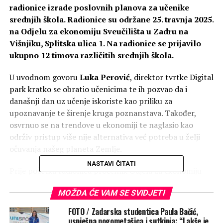
radionice izrade poslovnih planova za učenike
srednjih škola. Radionice su održane 25. travnja 2025.
na Odjelu za ekonomiju Sveučilišta u Zadru na
Višnjiku, Splitska ulica 1. Na radionice se prijavilo
ukupno 12 timova različitih srednjih škola.
U uvodnom govoru
Luka Perović
, direktor tvrtke Digital
park kratko se obratio učenicima te ih pozvao da i
današnji dan uz učenje iskoriste kao priliku za
upoznavanje te širenje kruga poznanstava. Također,
osvrnuo se na trendove u ekonomiji te naglasio kao
održiv pristup više nije alternativa već potreba u želji
očuvanja našeg planeta Zemlje.
NASTAVI ČITATI
Prije početka radionica pročelnik Odjela za ekonomiju
Sveučilišta u Zadru,
doc.dr.sc. Jurica Bosna
održao je
MOŽDA ĆE VAM SE SVIDJETI
prezentaciju
“Zašto su održivi poslovni modeli
budućnost?”
kao uvod u temu ovogodišnje radionice.
FOTO / Zadarska studentica Paula Bačić,
uspješna nogometašica i sutkinja: “Lakše je