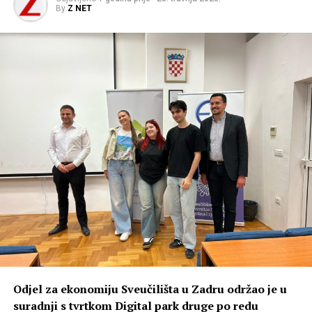
By
Z NET
Odjel za ekonomiju Sveučilišta u Zadru održao je u
suradnji s tvrtkom Digital park druge po redu