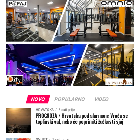
spomen podignuta crkva koja je od tada mjesto vjere,
pouzdanja i izraz ljubavi prema nebeskoj Majci.
„Taj kip je znak vjere, podsjetnik da je Gospa trajno
prisutna među svojim narodom i da majčinskom brigom
prati sve koji tuda prolaze. Gospin pogled je okrenut
prema moru, prema brodicama koje plove tom uvalom,
prema ribarima i obiteljima koje putuju između otoka i
prema putnicima tim morskim putem. To je pogled naše
nebeske Majke koja nas voli, bdije nad nama, hrabri, tješi
i zagovara svoju djecu pred Bogom“, rekao je mons.
Zgrablić.
NOVO
POPULARNO
VIDEO
HRVATSKA
6 sati prije
PROGNOZA / Hrvatska pod alarmom: Vraća se
toplinski val, nebo će poprimiti žućkasti sjaj
SVIJET
7 sati prije