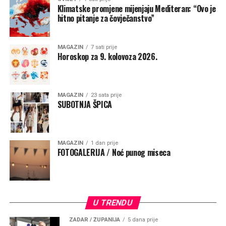
Klimatske promjene mijenjaju Mediteran: “Ovo je
hitno pitanje za čovječanstvo”
MAGAZIN
7 sati prije
Horoskop za 9. kolovoza 2026.
Potaknuo je pomorce i putnike da podignu pogled
prema Majci kada tuda prolaze, prekriže se i barem
kratko zamole da ih čuva na putu života
.
„Ta molitva
MAGAZIN
23 sata prije
SUBOTNJA ŠPICA
podsjeća da životno putovanje ne započinjemo sami i da
nijedan povratak nije samo plod naše vještine, nego i
Božje providnosti. Neka taj kip bude svjetionik vjere i
nade, znak da nad nama bdije Majka koja nas upućuje
MAGAZIN
1 dan prije
FOTOGALERIJA / Noć punog miseca
prema sigurnoj luci – Kristu Spasitelju“, poručio je
nadbiskup.
U TRENDU
ZADAR / ŽUPANIJA
5 dana prije