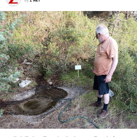
By
Z NET
ključnim mikrolokacijama na Poluotoku radi prikupljanja
osnovnih parametara prometnog toka, kao i podataka o
prostornoj distribuciji istih. Osim toga, evidentira se udio
domaćih i stranih vozila kako u prometnom toku tako i
na parkirališnim površinama unutar zone obuhvata.
Za potrebe Studije i razmatranja eventualnog uvođenja
zone posebnog režima u dogledno vrijeme provest će se
i brojanje prometa kod Lančanih vrata, a cilj je stvoriti
podatkovnu bazu i saznati distribuciju tokova, odnosno
koliko vozila je ušlo u zonu posebnog režima, a koliko ih
se polukružno okrenulo.
Cijeli sustav regulacije prometa na Poluotoku dio je šire
prometne strategije koja osim ograničavanja prometa na
Poluotoku, podrazumijeva i parkirne površine van
Poluotoka i dodatno poboljšanje javnog prijevoza i
uređenje parkirne politike i širenje parkirnih zona izvan
Poluotoka.