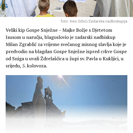
Članovi Lovačkog društva “Diana” redovito obilaze i
foto: Ines Grbić/Zadarska nadbiskupija
grade pojilišta za divljač u svojim lovištima (poput
Veliki kip Gospe Snježne – Majke Božje s Djetetom
Blatskog gaja, Novigrada, Škabrnje o ostalih lokacija)
Isusom u naručju, blagoslovio je zadarski nadbiskup
kako bi životinjama osigurali svježu vodu tijekom ljetnih
Milan Zgrablić za vrijeme svečanog misnog slavlja koje je
suša i kako bi se zaštitilo njihovo stanište.
predvodio na blagdan Gospe Snježne ispred crkve Gospe
od Sniga u uvali Ždrelašćica u župi sv. Pavla u Kukljici, u
srijedu, 5. kolovoza.