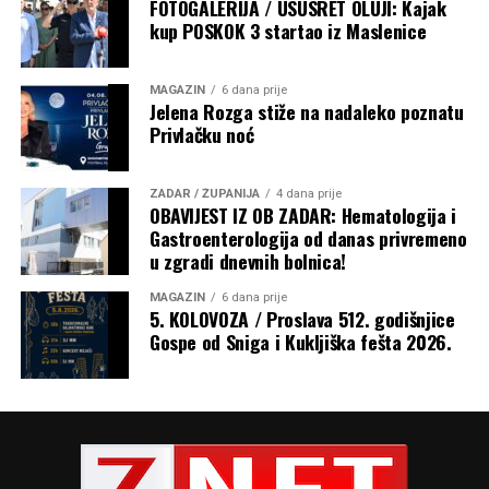
FOTOGALERIJA / USUSRET OLUJI: Kajak
kup POSKOK 3 startao iz Maslenice
MAGAZIN
6 dana prije
Jelena Rozga stiže na nadaleko poznatu
Privlačku noć
ZADAR / ŽUPANIJA
4 dana prije
OBAVIJEST IZ OB ZADAR: Hematologija i
Gastroenterologija od danas privremeno
u zgradi dnevnih bolnica!
Razmatrajući navješteno Evanđelje u kojem je na riječi
žene: „Blažena utroba koja te nosila i prsi koje si sisao!“,
MAGAZIN
6 dana prije
Isus odgovorio: „Još blaženiji oni koji slušaju riječ Božju i
5. KOLOVOZA / Proslava 512. godišnjice
Gospe od Sniga i Kukljiška fešta 2026.
čuvaju je!“, nadbiskup je rekao da to otkriva pravu
veličinu Marije. „Marija nije blažena samo jer je rodila
Isusa, nego ponajprije zato što je slušala Božju riječ,
povjerovala joj, prihvatila je i ostala joj vjerna tijekom
cijelog života. Prije nego što je rodila Isusa po tijelu,
začela ga je poslušnošću Božjoj riječi.