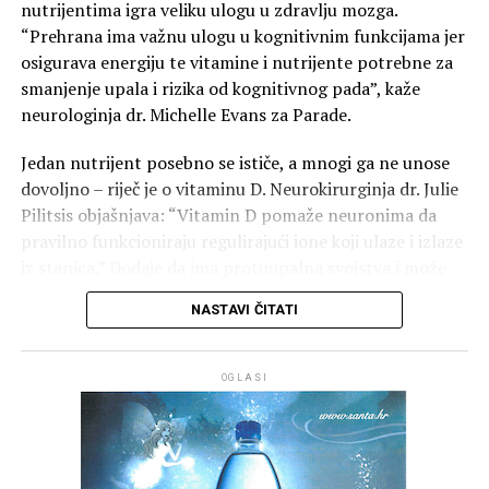
nutrijentima igra veliku ulogu u zdravlju mozga.
vrijedi i za muškarce i za žene. Problem je što previše
“Prehrana ima važnu ulogu u kognitivnim funkcijama jer
alkohola, osobito kod muškaraca, može ometati izvedbu.
osigurava energiju te vitamine i nutrijente potrebne za
Jednostavno pokušajte izbjegavati prekomjerno pijenje,
smanjenje upala i rizika od kognitivnog pada”, kaže
što je savjet koji vrijedi i inače u životu.”
neurologinja dr. Michelle Evans za Parade.
Jedan nutrijent posebno se ističe, a mnogi ga ne unose
dovoljno – riječ je o vitaminu D. Neurokirurginja dr. Julie
Pilitsis objašnjava: “Vitamin D pomaže neuronima da
pravilno funkcioniraju regulirajući ione koji ulaze i izlaze
iz stanica.” Dodaje da ima protuupalna svojstva i može
pomoći u uklanjanju beta-amiloida povezanog s
NASTAVI ČITATI
Alzheimerovom bolešću. “Kod teškog nedostatka
vitamina D rizik od razvoja demencije se udvostručuje”,
upozorava.
OGLASI
Nikad nije kasno početi brinuti o zdravlju mozga
Nažalost, nedostatak vitamina D vrlo je čest, osobito kod
starijih osoba. “Čak polovica starijih odraslih osoba nema