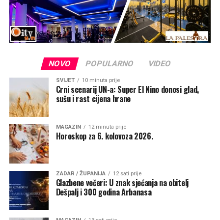
NOVO
POPULARNO
VIDEO
SVIJET
10 minuta prije
Crni scenarij UN-a: Super El Nino donosi glad,
sušu i rast cijena hrane
MAGAZIN
12 minuta prije
Horoskop za 6. kolovoza 2026.
ZADAR / ŽUPANIJA
12 sati prije
Glazbene večeri: U znak sjećanja na obitelj
Dešpalj i 300 godina Arbanasa