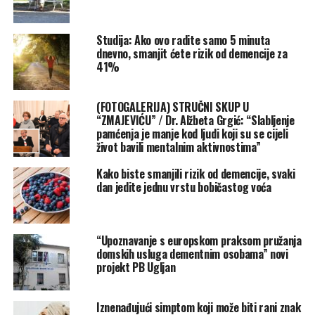
Studija, objavljena u časopisu Journal of Agricultural and
Studija: Ako ovo radite samo 5 minuta
Food Chemistry, naglašava kako spojevi u espressu
dnevno, smanjit ćete rizik od demencije za
djeluju na razgradnju tau proteina prije nego što oni
41%
uzrokuju oštećenje. Čak su i omiljeni kokteli, poput
espresso martinija, pokazali potencijalno zaštitne učinke
(FOTOGALERIJA) STRUČNI SKUP U
jer sadrže te korisne spojeve.
“ZMAJEVIĆU” / Dr. Alžbeta Grgić: “Slabljenje
pamćenja je manje kod ljudi koji su se cijeli
Espresso kao tajno oružje u borbi protiv demencije?
život bavili mentalnim aktivnostima”
Zanimljivo je da oko 96% Talijana svakodnevno pije
Kako biste smanjili rizik od demencije, svaki
espresso, a istraživanja su pokazala manju incidenciju
dan jedite jednu vrstu bobičastog voća
demencije u nekim regijama Italije. Znanstvenici su
koristili naprednu tehnologiju za analizu kemijskog
sastava espressa, uključujući nuklearnu magnetsku
“Upoznavanje s europskom praksom pružanja
rezonancu, kako bi utvrdili koje su tvari zaslužne za ove
domskih usluga dementnim osobama” novi
korisne učinke. Profesorica D’Onofrio objašnjava:
projekt PB Ugljan
“Espresso može biti prava energetska bomba. No, osim
što vas razbuđuje, espresso može spriječiti nakupljanje
Iznenađujući simptom koji može biti rani znak
tau proteina, što se povezuje s početkom Alzheimerove