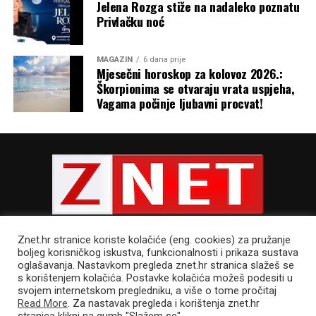
Jelena Rozga stiže na nadaleko poznatu
Privlačku noć
MAGAZIN
6 dana prije
Mjesečni horoskop za kolovoz 2026.:
Škorpionima se otvaraju vrata uspjeha,
Vagama počinje ljubavni procvat!
Znet.hr stranice koriste kolačiće (eng. cookies) za pružanje
boljeg korisničkog iskustva, funkcionalnosti i prikaza sustava
oglašavanja. Nastavkom pregleda znet.hr stranica slažeš se
s korištenjem kolačića. Postavke kolačića možeš podesiti u
POLITIKA PRIVATNOSTI
UVJETI KORIŠTENJA
IMPRESSUM
svojem internetskom pregledniku, a više o tome pročitaj
CJENIK OGLAŠAVANJA
Read More
. Za nastavak pregleda i korištenja znet.hr