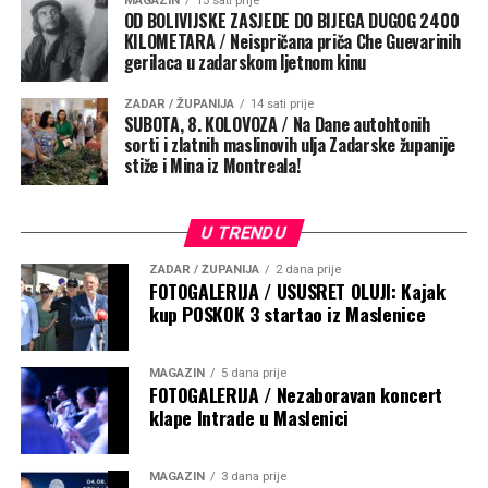
MAGAZIN
13 sati prije
OD BOLIVIJSKE ZASJEDE DO BIJEGA DUGOG 2400
KILOMETARA / Neispričana priča Che Guevarinih
gerilaca u zadarskom ljetnom kinu
ZADAR / ŽUPANIJA
14 sati prije
SUBOTA, 8. KOLOVOZA / Na Dane autohtonih
sorti i zlatnih maslinovih ulja Zadarske županije
stiže i Mina iz Montreala!
U TRENDU
ZADAR / ŽUPANIJA
2 dana prije
FOTOGALERIJA / USUSRET OLUJI: Kajak
kup POSKOK 3 startao iz Maslenice
MAGAZIN
5 dana prije
FOTOGALERIJA / Nezaboravan koncert
klape Intrade u Maslenici
MAGAZIN
3 dana prije