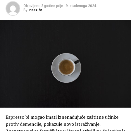
Objavljeno
2 godine prije
-
9. studenoga 2024.
By
index.hr
Espresso bi mogao imati iznenađujuće zaštitne učinke
protiv demencije, pokazuje novo istraživanje.
Znanstvenici sa Sveučilišta u Veroni otkrili su da ispijanje