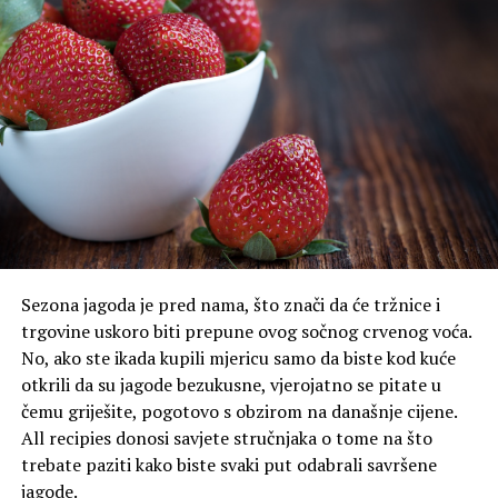
No votes yet.
POVEZANE TEME :
DEMENCIJA
ENERGETSKA BOMBA
ESPRESSO
UP NEXT
Kako biste smanjili rizik od demencije, svaki dan jedite
jednu vrstu bobičastog voća
NE PROPUSTITE
8 najčešćih problema s kojima se suočavaju roditelji iz
generacije Z i milenijalci
Sezona jagoda je pred nama, što znači da će tržnice i
trgovine uskoro biti prepune ovog sočnog crvenog voća.
No, ako ste ikada kupili mjericu samo da biste kod kuće
otkrili da su jagode bezukusne, vjerojatno se pitate u
čemu griješite, pogotovo s obzirom na današnje cijene.
All recipies donosi savjete stručnjaka o tome na što
trebate paziti kako biste svaki put odabrali savršene
jagode.