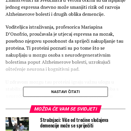
jednog espressa dnevno može smanjiti rizik od razvoja
Alzheimerove bolesti i drugih oblika demencije.
Voditeljica istraživanja, profesorica Mariapina
D’Onofrio, proučavala je utjecaj espressa na mozak,
posebno njegovu sposobnost da spriječi nakupljanje tau
proteina. Ti proteini poznati su po tome što se
nakupljaju u mozgu osoba s neurodegenerativnim
bolestima poput Alzheimerove bolesti, uzrokujući
oštećenje neurona i kognitivni pad.
U zdravom mozgu tau proteini igraju važnu ulogu u
stabilizaciji moždane strukture. Međutim, kod osoba s
NASTAVI ČITATI
neurodegenerativnim bolestima, oni se grupiraju u
štetne fibrile koji ometaju rad neurona, što dovodi do
MOŽDA ĆE VAM SE SVIDJETI
simptoma demencije. U laboratorijskim eksperimentima,
znanstvenici su otkrili da espresso može značajno
Stručnjaci: Više od trećine slučajeva
spriječiti stvaranje ovih fibrila, što bi moglo pomoći u
demencije može se spriječiti
očuvanju kognitivnih funkcija.