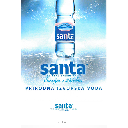
dovoljno vitamina D”, navodi dr. Pilitsis. Preporučuje
održavanje razine od najmanje 50 nanomola po litri krvi.
“To obično znači unos od 800 do 1000 međunarodnih
jedinica dnevno kroz prehranu ili dodatke”, objašnjava,
uz napomenu da su dobre namirnice masna riba,
obogaćeni mliječni proizvodi i žumanjci.
Osim vitamina D, važnu ulogu imaju i drugi nutrijenti
poput omega-3 masnih kiselina, kolina i vitamina B.
Nutricionistica Lona Sandon ističe: “Omega-3 masne
kiseline pomažu u smanjenju upala u mozgu. Kolin
pomaže u zaštiti staničnih membrana i očuvanju
strukture mozga.”
Liječnice naglašavaju da nikad nije kasno početi brinuti o
zdravlju mozga kroz prehranu, a dugoročna dosljednost
u unosu kvalitetnih namirnica daje najbolje rezultate.
OGLASI