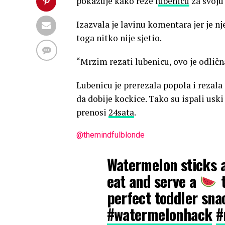
pokazuje kako reže l
ubenicu
za svoju 
Izazvala je lavinu komentara jer je n
toga nitko nije sjetio.
“Mrzim rezati lubenicu, ovo je odličn
Lubenicu je prerezala popola i rezala
da dobije kockice. Tako su ispali uski
prenosi
24sata
.
@themindfulblonde
Watermelon sticks a
eat and serve a
t
perfect toddler sna
#watermelonhack
#