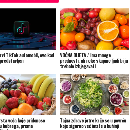
prvi TikTok automobil, evo kad
VOĆNA DIJETA / Ima mnoge
 predstavljen
prednosti, ali neke skupine ljudi bi ju
trebale izbjegavati
rsta voća koje pridonose
Tajna zdrave jetre krije se u povrću
ju bubrega, prema
koje sigurno već imate u kuhinji