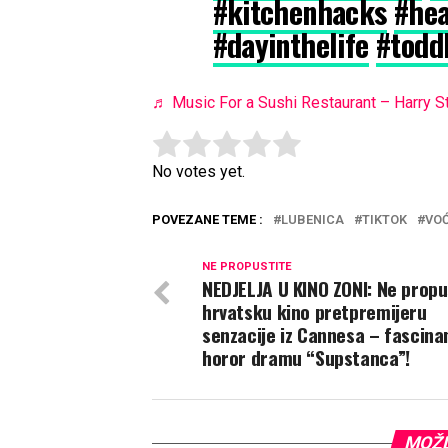
#kitchenhacks
#hea
#dayinthelife
#todd
♬ Music For a Sushi Restaurant – Harry S
Rate this item:
Submit Rating
No votes yet.
POVEZANE TEME :
LUBENICA
TIKTOK
VO
NE PROPUSTITE
NEDJELJA U KINO ZONI: Ne propu
hrvatsku kino pretpremijeru
senzacije iz Cannesa – fascina
horor dramu “Supstanca”!
MOŽD