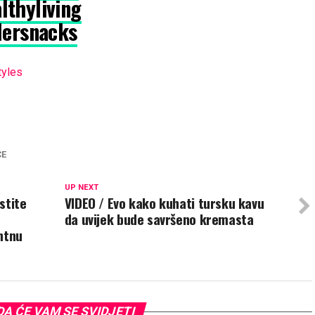
lthyliving
lersnacks
tyles
ĆE
UP NEXT
stite
VIDEO / Evo kako kuhati tursku kavu
da uvijek bude savršeno kremasta
ntnu
A ĆE VAM SE SVIDJETI