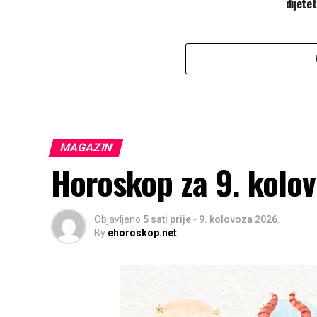
dijete
MAGAZIN
Horoskop za 9. kolo
Objavljeno
5 sati prije
-
9. kolovoza 2026.
By
ehoroskop.net