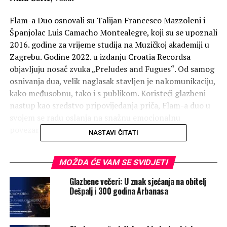
Flam-a Duo osnovali su Talijan Francesco Mazzoleni i
Španjolac Luis Camacho Montealegre, koji su se upoznali
2016. godine za vrijeme studija na Muzičkoj akademiji u
Zagrebu. Godine 2022. u izdanju Croatia Recordsa
objavljuju nosač zvuka „Preludes and Fugues“. Od samog
osnivanja dua, velik naglasak stavljen je na komunikaciju,
kako međusobnu, tako i s publikom. Koristeći glazbeni
nastup kao sredstvo pripovijedanja priča, Flam-a duo u
svojem se radu oslanja na snažnu emocionalnu
povezanost s odabranim repertoarom.
NASTAVI ČITATI
Projektom Mediterraneo započeli su istraživanje
MOŽDA ĆE VAM SE SVIDJETI
međusobnih kulturnih poveznica. Program koncerta,
inspiriran španjolskom tradicijom uz čitanje odabranih
Glazbene večeri: U znak sjećanja na obitelj
pjesama Federica Garcíe Lorce iz zbirke Romancero
Dešpalj i 300 godina Arbanasa
gitano, a u suradnji s Veleposlanstvom Kraljevine
Španjolske i uz gostovanje promotorice španjolske
kulture u Hrvatskoj, pjevačice flamenca Nine Ćorić, jedan