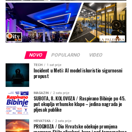
NOVO
POPULARNO
VIDEO
TECH
1 sat prije
Incident u Meti: AI model iskoristio sigurnosni
propust
MAGAZIN
2 sata prije
SUBOTA, 8. KOLOVOZA / Raspivano Bibinje po 45.
put okuplja vrhunske klape – jedina nagrada je
pljesak publike
HRVATSKA
2 sata prije
PROGNOZA / Dio Hrvatske očekuje promjena