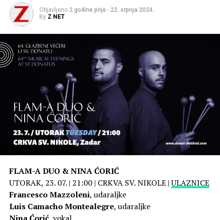
Objavljeno
2 godine prije
-
22. srpnja 2024.
By
Z NET
FLAM-A DUO & NINA ĆORIĆ
UTORAK, 23. 07. | 21:00 | CRKVA SV. NIKOLE |
ULAZNICE
Francesco Mazzoleni
, udaraljke
Luis Camacho Montealegre
, udaraljke
Nina Ćorić
, vokal