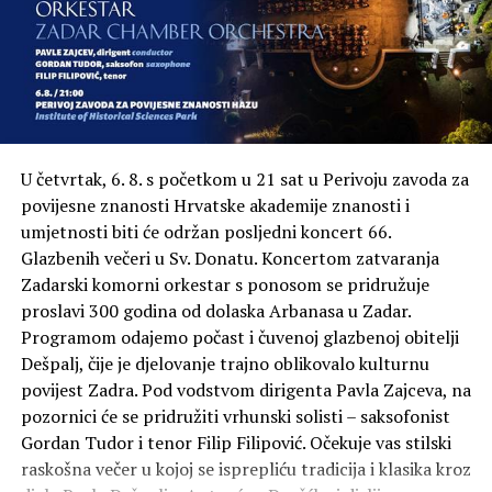
U četvrtak, 6. 8. s početkom u 21 sat u Perivoju zavoda za
TVORNICA SNOVA I
povijesne znanosti Hrvatske akademije znanosti i
SRIJEDA, 24. 07. | 10:00 | CRKVA SV. NIKOLE | ULAZ
umjetnosti biti će održan posljedni koncert 66.
SLOBODAN
Glazbenih večeri u Sv. Donatu. Koncertom zatvaranja
Glazbena radionica za djecu
Zadarski komorni orkestar s ponosom se pridružuje
FLAM-a duo
, udaraljke
proslavi 300 godina od dolaska Arbanasa u Zadar.
Programom odajemo počast i čuvenoj glazbenoj obitelji
Maleni kutak pod nazivom Tvornica snova namijenjen je
Dešpalj, čije je djelovanje trajno oblikovalo kulturnu
najmlađima ali i svima zainteresiranima da se kroz
povijest Zadra. Pod vodstvom dirigenta Pavla Zajceva, na
kratke, neformalne radionice upoznaju s gostujućim
pozornici će se pridružiti vrhunski solisti – saksofonist
umjetnicima i njihovim instrumentima.
Gordan Tudor i tenor Filip Filipović. Očekuje vas stilski
raskošna večer u kojoj se isprepliću tradicija i klasika kroz
Flam-a Duo osnovali su Talijan Francesco Mazzoleni i