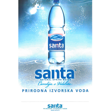
sve aktivniju udrugu, organizatori ove zanimljive
kupljene na benzinskim postajama printane su na
manifestacije su Tržnica Zadar s partnerima Zadarskom
standardnim POS printerima za ispis računa).
županijom i Sveučilištem u Zadru.
Rate this item:
Submit Rating
Sve s ciljem očuvanja i razvoja bogate tradicije
No votes yet.
maslinarstva na području zadarske regije.
POVEZANE TEME :
FEATURED
GLAZBENE VEČERI U SV. DONATU
UP NEXT
NOĆNA JURNJAVA NA A1 / Švicarac kod čvora Pirovac
vozio brzinom od 251 kilometar na sat!
NE PROPUSTITE
7-DNEVNA PROGNOZA / Sunčano i vruće uz tople noći. U
srijedu mogući pljuskovi; u četvrtak jaka bura