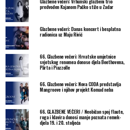
Glazbene večeri: Vrhunski glazbeni trio
je od rukavaca na tom putu.
predvođen Kajanom Pačko stiže u Zadar
CODA III/BALKAN ZOO & NINA ĆORIĆ
Glazbene večeri: Danas koncert i besplatna
UTORAK, 23. 07. | 23:00 | CRKVA SV. NIKOLE |
ULAZNICE
radionica uz Maju Rivić
Nina Ćorić
, vokal
Mario Rašić
, bas
Mirsad Dalipi
, bubnjevi
66. Glazbene večeri: Hrvatske umjetnice
Zvonimir Bajević
, truba
svjetskog renomea donose djela Beethovena,
Josip Mimica
, klarinet
Pärta i Piazzolle
Marko First
, violina
Amir Karalić
, gitara
66. Glazbene večeri: Nova CODA predstavlja
Mangroove i njihov projekt Komad neba
Ovogodišnji iskorak Glazbenih večeri donosi novost u
smislu ispreplitanja raznih vidova umjetnosti i stilske
širine, zrcaleći današnji zadarski, hrvatski ali i europski
66. GLAZBENE VEČERI / Neobičan spoj flaute,
kulturni trenutak, pa će tako nekoliko koncerata imati
roga i klavira donosi manje poznata remek-
svoju kasnovečernju Codu i svojevrsni odzvuk istog, a
djela 19. i 20. stoljeća
drugačijeg instrumenta. Nakon koncertnog klavira