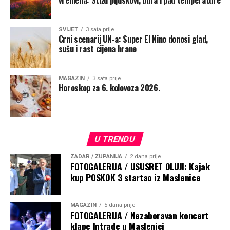
vremena: Stižu pljuskovi, bura i pad temperature
SVIJET
3 sata prije
Crni scenarij UN-a: Super El Nino donosi glad,
sušu i rast cijena hrane
MAGAZIN
3 sata prije
Horoskop za 6. kolovoza 2026.
U TRENDU
ZADAR / ŽUPANIJA
2 dana prije
FOTOGALERIJA / USUSRET OLUJI: Kajak
kup POSKOK 3 startao iz Maslenice
MAGAZIN
5 dana prije
FOTOGALERIJA / Nezaboravan koncert
klape Intrade u Maslenici