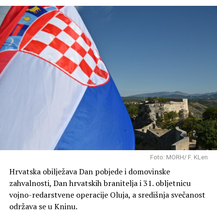
40 Celzijevih stupnjeva. Mala mogućnost za popodnevni
pljusak će postojati u gorskom dijelu zemlje i
unutrašnjosti Dalmacije i Istre. Vrućina će vrhunac imati
danas i sutra, a od petka bi mogla polako popuštati, prije
svega u unutrašnjosti zemlje gdje je oko petka moguć i
pokoji kraći pljusak. Za vikend bi onda temperatura na
kopnu bila bliže 30°C, a na Jadranu će i dalje biti oko 35
Celzijevih stupnjeva. Zasad nema nikakve trajnije
promjene vremena ni obilnije kiše na širem području pa
se nastavlja suša što će i dalje biti problem zbog
poljoprivrede, potrošnje pitke vode i u energetici.
Zbog vrućine Državni hidrometeorološki zavod je za
danas i sutra uključio crveni meteoalarm za cijelu
Foto: MORH/ F. KLen
Hrvatsku. Liječnici savjetuju da smanjimo fizičke napore
Hrvatska obilježava Dan pobjede i domovinske
te izbjegavamo duži boravak na suncu između 10 i 17
zahvalnosti, Dan hrvatskih branitelja i 31. obljetnicu
sati. Savjetuje se jesti laganiju hranu, uzimati više
vojno-redarstvene operacije Oluja, a središnja svečanost
tekućine i dnevne aktivnosti obavljati ujutro i navečer.
održava se u Kninu.