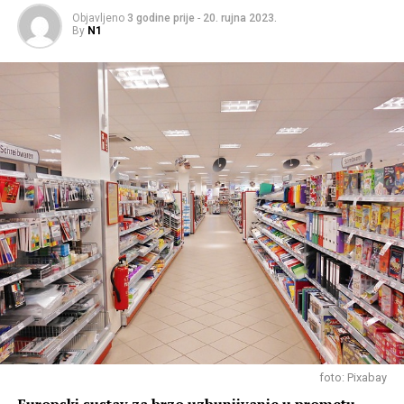
Objavljeno
3 godine prije
-
20. rujna 2023.
By
N1
foto: Pixabay