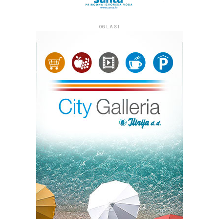
između 10 i 17 sati. Savjetuje se jesti laganiju hranu,
branitelja završava navečer u 21 sat koncertom na
uzimati više tekućine i dnevne aktivnosti obavljati ujutro
središnjem kninskom trgu.
OGLASI
i navečer.