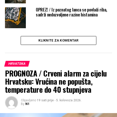
OPREZ! / Iz poznatog lanca se povlači riba,
sadrži nedozvoljene razine histamina
KLIKNITE ZA KOMENTAR
HRVATSKA
PROGNOZA / Crveni alarm za cijelu
Hrvatsku: Vrućina ne popušta,
temperature do 40 stupnjeva
Objavljeno
19 sati prije
-
5. kolovoza 2026.
By
N1