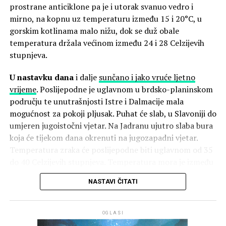
prostrane anticiklone pa je i utorak svanuo vedro i
Nakon budnice u 6,30 sati, koja se kretala od vojarne 4.
mirno, na kopnu uz temperaturu između 15 i 20°C, u
gardijske brigade Pauci, ulicom Kralja Tomislava, Trgom
gorskim kotlinama malo nižu, dok se duž obale
Oluje, Ulicom dr. Franje Tuđmana, Trgom dr. Ante
temperatura držala većinom između 24 i 28 Celzijevih
Starčevića do mosta na Krki, program se nastavlja u 7,30
stupnjeva.
sati svetom misom u Crkvi Gospe Velikog Hrvatskog
Krsnog zavjeta.
U nastavku dana
i dalje
sunčano i jako vruće ljetno
vrijeme
. Poslijepodne je uglavnom u brdsko-planinskom
Misno slavlje predvodit će vojni ordinarij u Republici
području te unutrašnjosti Istre i Dalmacije mala
Hrvatskoj
Jure Bogdan
u zajedništvu sa šibenskim
mogućnost za pokoji pljusak. Puhat će slab, u Slavoniji do
biskupom
Tomislavom Rogićem
.
umjeren jugoistočni vjetar. Na Jadranu ujutro slaba bura
koja će tijekom dana okrenuti na jugozapadni vjetar.
Od 9 sati, ispred Spomenika hrvatske pobjede Oluja na
Temperatura zraka će poslijepodne biti uglavnom od 35
Trgu dr. Ante Starčevića, odat će se počast poginulim,
do 40 Celzijevih stupnjeva. Temperatura mora je između
nestalim i umrlim hrvatskim braniteljima.
26 i 29°C, a slično se drži i temperatura naših nizinskih
NASTAVI ČITATI
rijeka. Krške i brže rijeke su ipak nešto hladnije pa se u
Središnja svečanost održat će se u 9, 40 sati na Stadionu
Zrmanji i Neretvi temperatura vode poslijepodne kreće
NK Dinara te na Kninskoj tvrđavi.
oko 20 Celzijevih stupnjeva.
OGLASI