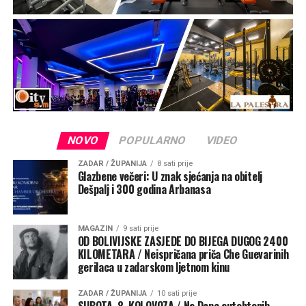
NOVO
POPULARNO
VIDEO
ZADAR / ŽUPANIJA
8 sati prije
Glazbene večeri: U znak sjećanja na obitelj
Dešpalj i 300 godina Arbanasa
MAGAZIN
9 sati prije
OD BOLIVIJSKE ZASJEDE DO BIJEGA DUGOG 2400
KILOMETARA / Neispričana priča Che Guevarinih
gerilaca u zadarskom ljetnom kinu
ZADAR / ŽUPANIJA
10 sati prije