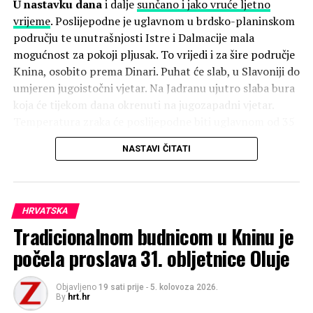
U nastavku dana
i dalje
sunčano i jako vruće ljetno
vrijeme
. Poslijepodne je uglavnom u brdsko-planinskom
području te unutrašnjosti Istre i Dalmacije mala
mogućnost za pokoji pljusak. To vrijedi i za šire područje
Knina, osobito prema Dinari. Puhat će slab, u Slavoniji do
umjeren jugoistočni vjetar. Na Jadranu ujutro slaba bura
koja će tijekom dana okrenuti na jugozapadni vjetar.
Temperatura zraka će poslijepodne biti uglavnom od 35
do 40 Celzijevih stupnjeva. Temperatura mora je između
NASTAVI ČITATI
27 i 29°C, a slično se drži i temperatura naših nizinskih
rijeka, jučer poslijepodne temperatura Dunava u
Vukovaru je dosegla 42 stupnja! Krške i brže rijeke su
ipak nešto hladnije pa se u Zrmanji i Neretvi
HRVATSKA
temperatura vode poslijepodne kreće oko 20 Celzijevih
Tradicionalnom budnicom u Kninu je
stupnjeva.
počela proslava 31. obljetnice Oluje
I
sutra
pretežno sunčano i neugodno vruće vrijeme pa
će temperatura zraka biti slična ili još stupanj-dva viša.
Objavljeno
19 sati prije
-
5. kolovoza 2026.
By
hrt.hr
Dnevna temperatura će se i dalje kretati između 35 i čak