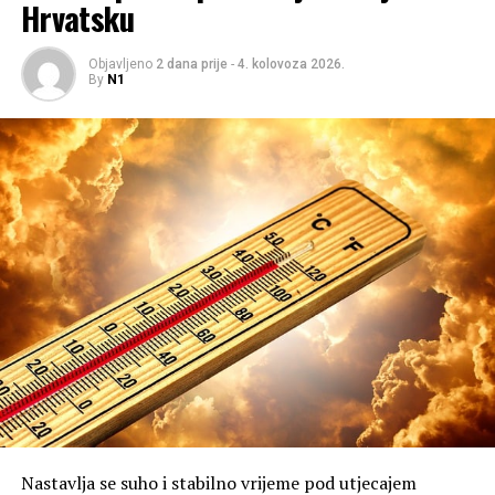
Hrvatsku
Oslobođeno je 10.400 četvornih kilometara ili 18,4 posto
ukupne površine Hrvatske.
Objavljeno
2 dana prije
-
4. kolovoza 2026.
By
N1
U operaciji su poginula 243 hrvatska branitelja, 1430 ih
je ranjeno, dok se dvojica i dalje vode kao nestali.
Tradicionalnom budnicom ulicama grada, u Kninu je u
srijedu ujutro počela proslava 31. godišnjice Vojno-
redarstvene operacije (VRO) Oluja te Dana pobjede i
domovinske zahvalnosti i Dana hrvatskih branitelja,
tijekom dana posjetitelji će moći uživati u bogatom
programu.
Kao i svake godine, Knin je lijepo uređen, a kuće i zgrade
ukrašene su hrvatskim zastavama. Već od 6 sati, u grad
na proslavu dana ponosa i slave, dolaze brojni građani iz
gotovo svih dijelova Hrvatske, a danas ih se očekuje
desetak tisuća.
Nastavlja se suho i stabilno vrijeme pod utjecajem