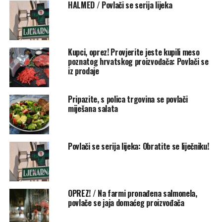
HALMED / Povlači se serija lijeka
upozorenje objavio 18. rujna.
Rate this item:
Submit Rating
No votes yet.
Kupci, oprez! Provjerite jeste kupili meso
poznatog hrvatskog proizvođača: Povlači se
POVEZANE TEME :
FEATURED
POVLAČENJE PROIZVODA
iz prodaje
UP NEXT
Hrvatska je među državama s najstarijim stanovništvom
Pripazite, s polica trgovina se povlači
na svijetu
miješana salata
NE PROPUSTITE
OPREZ! Povlače se još dvije vrste salame, sadrže opasnu
bakteriju!
Povlači se serija lijeka: Obratite se liječniku!
OPREZ! / Na farmi pronađena salmonela,
povlače se jaja domaćeg proizvođača