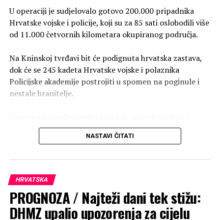
U operaciji je sudjelovalo gotovo 200.000 pripadnika
Hrvatske vojske i policije, koji su za 85 sati oslobodili više
od 11.000 četvornih kilometara okupiranog područja.
Na Kninskoj tvrđavi bit će podignuta hrvatska zastava,
dok će se 245 kadeta Hrvatske vojske i polaznika
Policijske akademije postrojiti u spomen na poginule i
nestale branitelje.
U programu sudjeluje državni vrh, a predviđeni su i
prikazi sposobnosti Hrvatske vojske i policije te letački
NASTAVI ČITATI
program Hrvatskog ratnog zrakoplovstva.
Vojno-redarstvena operacija Oluja počela je 4. i trajala
do 7. kolovoza 1995. godine. Hrvatska vojska i policija
HRVATSKA
oslobodile su okupirana područja Republike Hrvatske
PROGNOZA / Najteži dani tek stižu:
pod nadzorom pobunjenih Srba na kojima je bila
DHMZ upalio upozorenja za cijelu
uspostavljena tzv. Srpska Krajina.