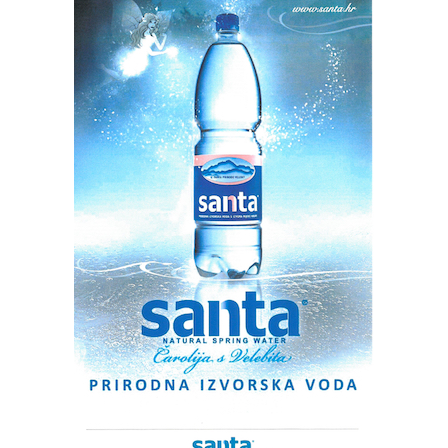
I
sljedeća dva dana
pretežno sunčano ljetno vrijeme pa
Obitelji stradalih, hrvatskih ratnih vojnih invalida,
će temperatura zraka biti slična ili još stupanj-dva viša.
braniteljskih udruga i najviših državnih dužnosnika odat
Dnevna temperatura će se i dalje kretati između 35 i čak
će počast poginulim, nestalim i umrlim hrvatskim
40 Celzijevih stupnjeva. Mala mogućnost za popodnevni
braniteljima, položit će se vijenci. Na Kninskoj tvrđavi
pljusak će postojati u gorskom dijelu zemlje i
podići će se hrvatska zastava, čitati povjesnica i imena
unutrašnjosti Dalmacije. Vrućina će vrhunac imati ova tri
poginulih i nestalih u Domovinskom ratu, ispaljivat će se
dana, a od petka bi mogla polako popuštati, prije svega u
plotuni i zvoniti crkvena zvona. Očekuju se i prigodni
unutrašnjosti zemlje gdje je oko petka moguć i pokoji
govori najviših državnih dužnosnika, glazbeni program,
kraći pljusak. Za vikend bi onda temperatura na kopnu
prikaz sposobnosti pripadnika Hrvatske vojske i policije,
bila bliže 30°C, a na Jadranu će i dalje biti oko 35
kao i letački program.
Celzijevih stupnjeva. Zasad nema nikakve trajnije
promjene vremena ni obilnije kiše na širem području pa
U podne će na Trgu dr. Ante Starčevića biti upriličen
se nastavlja suša.
doček maratonaca, biciklista i motorista.
Zbog vrućine Državni hidrometeorološki zavod objavio je
Za građane i goste od 11, 30 do 14 sati bit će
upozorenje na veliku i vrlo veliku opasnost od
organizirana i podjela tradicionalnog vojničkog graha.
toplinskog vala. Meteoalarm je narančaste i crvene boje
za cijelu Hrvatsku. Stoga u narednim danima smanjimo
Proslava 31. obljetnice Oluje, ključne operacije
fizičke napore te izbjegavajmo duži boravak na suncu
Domovinskog rata i Dana pobjede i Dana hrvatskih