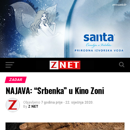
ZADAR
NAJAVA: “Srbenka” u Kino Zoni
Objavljeno
7 godina prije
-
22. siječnja 2020.
By
Z NET