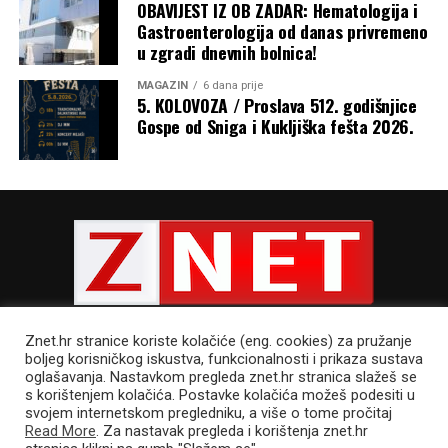
OBAVIJEST IZ OB ZADAR: Hematologija i
Gastroenterologija od danas privremeno
u zgradi dnevnih bolnica!
MAGAZIN
6 dana prije
5. KOLOVOZA / Proslava 512. godišnjice
Gospe od Sniga i Kukljiška fešta 2026.
Znet.hr stranice koriste kolačiće (eng. cookies) za pružanje
boljeg korisničkog iskustva, funkcionalnosti i prikaza sustava
oglašavanja. Nastavkom pregleda znet.hr stranica slažeš se
s korištenjem kolačića. Postavke kolačića možeš podesiti u
POLITIKA PRIVATNOSTI
UVJETI KORIŠTENJA
IMPRESSUM
svojem internetskom pregledniku, a više o tome pročitaj
CJENIK OGLAŠAVANJA
Read More
. Za nastavak pregleda i korištenja znet.hr