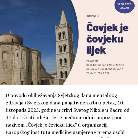
Sudjelovanje na radionici je besplatno, uz obaveznu
prijavu putem online obrasca.
Broj mjesta je ograničen.
Izvor: BNM portal
U povodu obilježavanja Svjetskog dana mentalnog
zdravlja i Svjetskog dana palijativne skrbi u petak, 10.
listopada 2025. godine u crkvi Svetog Nikole u Zadru od
11 do 15 sati održat će se međunarodni simpozij pod
nazivom „Čovjek je čovjeku lijek” u organizaciji
Europskog instituta medicine usmjerene prema osobi