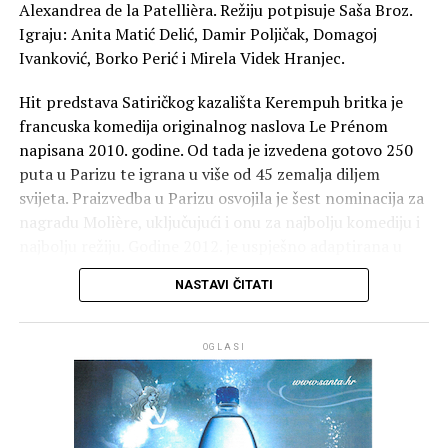
Alexandrea de la Patellièra. Režiju potpisuje Saša Broz.
Igraju: Anita Matić Delić, Damir Poljičak, Domagoj
Ivanković, Borko Perić i Mirela Videk Hranjec.
Hit predstava Satiričkog kazališta Kerempuh britka je
francuska komedija originalnog naslova Le Prénom
napisana 2010. godine. Od tada je izvedena gotovo 250
puta u Parizu te igrana u više od 45 zemalja diljem
svijeta. Praizvedba u Parizu osvojila je šest nominacija za
nagradu Molière, uključujući i onu za najbolju komediju i
najbolju režiju. Godine 2012. je uspješno adaptirana u
film koji je pogledalo tri milijuna gledatelja.
NASTAVI ČITATI
Ova satirična komedija, psihodrama o licemjernome
građanskome sloju razotkriva i ismijava sve mane
OGLASI
društva i pojedinaca, međusobnu netrpeljivost, poziciju
žene, odnos prema djeci u zatvorenome i izoliranome
prostoru ograničenome kućnim zidovima unutar kojih se
mimetički saznaju djelići grubih pojedinačnih i obiteljskih