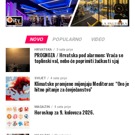
NOVO
POPULARNO
VIDEO
HRVATSKA
3 sata prije
PROGNOZA / Hrvatska pod alarmom: Vraća se
toplinski val, nebo će poprimiti žućkasti sjaj
SVIJET
4 sata prije
Klimatske promjene mijenjaju Mediteran: “Ovo je
hitno pitanje za čovječanstvo”
MAGAZIN
4 sata prije
Horoskop za 9. kolovoza 2026.