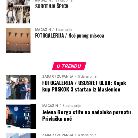
MAGAZIN
21 sat prije
SUBOTNJA ŠPICA
MAGAZIN
1 dan prije
FOTOGALERIJA / Noć punog miseca
U TRENDU
ZADAR / ŽUPANIJA
5 dana prije
FOTOGALERIJA / USUSRET OLUJI: Kajak
kup POSKOK 3 startao iz Maslenice
MAGAZIN
6 dana prije
Jelena Rozga stiže na nadaleko poznatu
Privlačku noć
ZADAR / ŽUPANIJA
4 dana prije