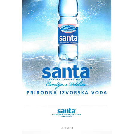
istina zavijenih igrivo i zaigrano u komedijske situacije.
Savjet: svakako pogledati.
(Vesna Muhoberac, KAZALIŠTE.hr )
Cijena ulaznice iznosi 13 eura , a u prodaji su na blagajni
HNK Zadar i putem sustava Eventim
https://www.eventim.hr/eventseries/predstava-sve-
zbog-jednog-imena-3997574/
OGLASI