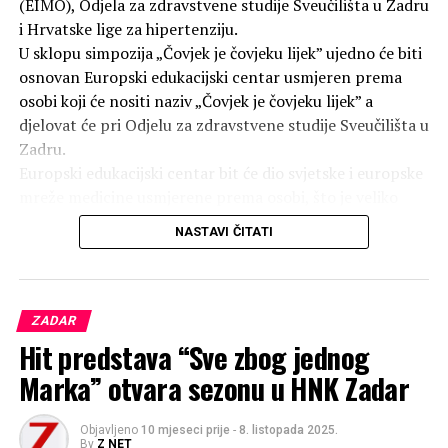
(EIMO), Odjela za zdravstvene studije Sveučilišta u Zadru
i Hrvatske lige za hipertenziju.
U sklopu simpozija „Čovjek je čovjeku lijek” ujedno će biti
osnovan Europski edukacijski centar usmjeren prema
osobi koji će nositi naziv „Čovjek je čovjeku lijek” a
djelovat će pri Odjelu za zdravstvene studije Sveučilišta u
Zadru.
Europski edukacijski centar bit će dio svjetske i europske
mreže medicine usmjerene prema osobi, što je veliko
priznanje svim stručnjacima i volonterima u Hrvatskoj
NASTAVI ČITATI
koji su zadnjih 15 godina surađivali na projektu.
Tijekom simpozija stručnjaci iz Hrvatske i svijeta govorit
će o tome što obuhvaća pojam Medicine usmjerene
prema osobi i što učiniti kako bi ovaj koncept koje su
ZADAR
prihvatile sve vodeće svjetske medicinske institucije i
Hit predstava “Sve zbog jednog
organizacije zaživio u svakodnevnoj kliničkoj praksi.
Marka” otvara sezonu u HNK Zadar
Uz predavanja vrhunskih stručnjaka iz Velike Britanije i
Švicarske, koji su suradnici Svjetske zdravstvene
Objavljeno
10 mjeseci prije
-
8. listopada 2025.
organizacije i pokretači velikih promjena u medicini
By
Z NET