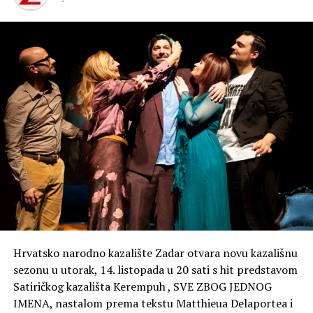
tijekom zadnjih desetljeća, na simpoziju će se
organizirati i tri okrugla stola posvećena medicini
usmjerenoj prema osobi na području mentalnog
zdravlja, palijativnoj medicini i kardio-reno-
metaboličkom zdravlju.
Svečano otvaranje predviđeno je u 11 sati u crkvi sv.
Nikole (Međunarodni centar za podvodnu arheologiju,
Božidara Petranovića 3).
Hrvatsko narodno kazalište Zadar otvara novu kazališnu
sezonu u utorak, 14. listopada u 20 sati s hit predstavom
Satiričkog kazališta Kerempuh , SVE ZBOG JEDNOG
IMENA, nastalom prema tekstu Matthieua Delaportea i