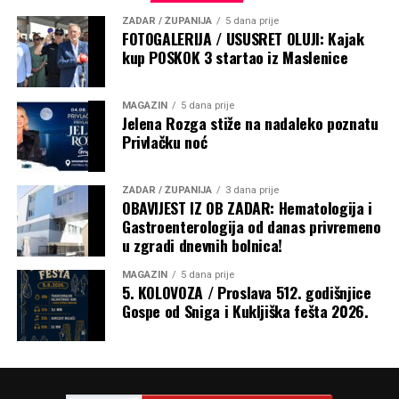
ZADAR / ŽUPANIJA
5 dana prije
FOTOGALERIJA / USUSRET OLUJI: Kajak
kup POSKOK 3 startao iz Maslenice
MAGAZIN
5 dana prije
Jelena Rozga stiže na nadaleko poznatu
Privlačku noć
ZADAR / ŽUPANIJA
3 dana prije
OBAVIJEST IZ OB ZADAR: Hematologija i
Gastroenterologija od danas privremeno
u zgradi dnevnih bolnica!
MAGAZIN
5 dana prije
5. KOLOVOZA / Proslava 512. godišnjice
Gospe od Sniga i Kukljiška fešta 2026.