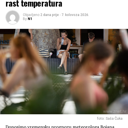
rast temperatura
Objavljeno
2 dana prije
-
7. kolovoza 2026.
By
N1
foto: Saša Čuka
Donosimo vremensku prognozu meteorologa Bojana