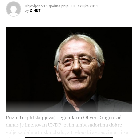
Objavljeno
15 godina prije
-
31. ožujka 2011.
By
Z NET
Poznati splitski pjevač, legendarni Oliver Dragojević
danas je imenovan UNDP-ovim ambasadorima dobre
volje za dalmatinsku obalu, a trebao bi se zauzimati i za