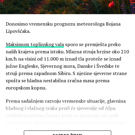
Donosimo vremensku prognozu meteorologa Bojana
Lipovšćaka.
Maksimum toplinskog vala
sporo se premješta preko
N1
naših krajeva prema istoku. Mlazna struja brzine oko 210
Danas će
vrijeme biti promjenljivo, a na srednjem i
km/h na visini od 11.000 m iznad tla proteže se iznad
južnom Jadranu pretežno sunčano i vruće. U
južne Engleske, Sjevernog mora, Danske i Švedske te
sjeverozapadnim krajevima unutrašnjosti i na sjevernom
struji prema zapadnom Sibiru. S njezine sjeverne strane
Jadranu umjereno do pretežno oblačno, uz jak razvoj
spušta se hladna nestabilna zračna masa prema
kumulusne naoblake. Grmljavinski pljuskovi i mahoviti
europskom kopnu.
udari vjetra već prijepodne u Istri, na Kvarneru te u
Gorskom kotaru. Tijekom dana nestabilnosti će se
Prema sadašnjem razvoju vremenske situacije, glavnina
premještati prema istoku tako da će do navečer zahvatiti
hladnog i vlažnog zraka proći će sjevernije od Alpa.
veći dio unutrašnjosti. Na sjevernom Jadranu zapuhat će
Oslabljena hladna fronta proći će sjevernije od naših
jaka, u podvelebitskom primorju na mahove i olujna
krajeva te se jaka nevremena prognoziraju sjeverno od
bura, a na srednjem i južnom oštro i lebić, stoga oprez
Alpa, nad Češkom, Poljskom i Slovačkom te nad
pri aktivnostima na moru. Najviše dnevne temperature u