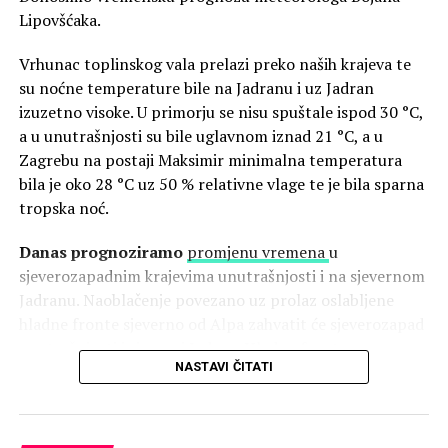
Lipovšćaka.
Vrhunac toplinskog vala prelazi preko naših krajeva te
su noćne temperature bile na Jadranu i uz Jadran
izuzetno visoke. U primorju se nisu spuštale ispod 30 °C,
a u unutrašnjosti su bile uglavnom iznad 21 °C, a u
Zagrebu na postaji Maksimir minimalna temperatura
bila je oko 28 °C uz 50 % relativne vlage te je bila sparna
tropska noć.
Danas prognoziramo
promjenu vremena
u
sjeverozapadnim krajevima unutrašnjosti i na sjevernom
Jadranu. Naoblačenje povezano uz prolaz oslabljene
hladne fronte sjeverno od Alpa zahvatit će sjeverozapad
unutrašnjosti i sjeverni Jadran. Hladna fronta
NASTAVI ČITATI
destabilizira atmosferu te je mjestimice moguć jak razvoj
oblaka uz jake grmljavinske pljuskove i mahovite udare
vjetra. Očekujemo da hladniji nestabilni zrak tijekom
dana i u noći na subotu prodre prema jugu, ali samo do