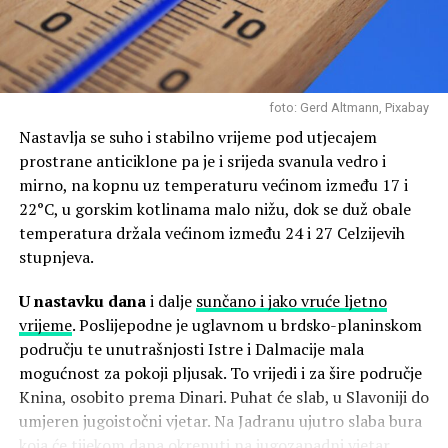
temperature zraka na Jadranu bit će oko 35 °C, a u
indeks je visok i vrlo visok.
unutrašnjosti od 35 do 40 °C.
Sutra, u
petak,
na srednjem i južnom Jadranu bit će
pretežno sunčano i vruće. Jutarnje temperature bit će
foto: Gerd Altmann, Pixabay
oko 23 °C, a najviše dnevne oko 36 °C. U
Nastavlja se suho i stabilno vrijeme pod utjecajem
sjeverozapadnim krajevima unutrašnjosti i na sjevernom
prostrane anticiklone pa je i srijeda svanula vedro i
Jadranu bit će promjenljivo oblačno, osobito u drugoj
mirno, na kopnu uz temperaturu većinom između 17 i
polovini dana, kada očekujemo jak razvoj kumulusne
22°C, u gorskim kotlinama malo nižu, dok se duž obale
naoblake uz grmljavinske pljuskove i mahovite udare
temperatura držala većinom između 24 i 27 Celzijevih
vjetra. Na sjevernom Jadranu zapuhat će jaka, a u
stupnjeva.
podvelebitskom primorju na mahove i olujna bura, stoga
je potreban oprez pri aktivnostima na moru. Jutarnje
U nastavku dana
i dalje
sunčano i jako vruće ljetno
temperature u unutrašnjosti bit će od 19 do 23 °C, a na
vrijeme
. Poslijepodne je uglavnom u brdsko-planinskom
sjevernom Jadranu oko 24 °C. Najviše dnevne
području te unutrašnjosti Istre i Dalmacije mala
temperature bit će u manjem padu te će iznositi od 29
mogućnost za pokoji pljusak. To vrijedi i za šire područje
do 33 °C.
Knina, osobito prema Dinari. Puhat će slab, u Slavoniji do
umjeren jugoistočni vjetar. Na Jadranu ujutro slaba bura
Temperatura mora je između 25 i 27 °C, a UV indeks je
koja će tijekom dana okrenuti na jugozapadni vjetar.