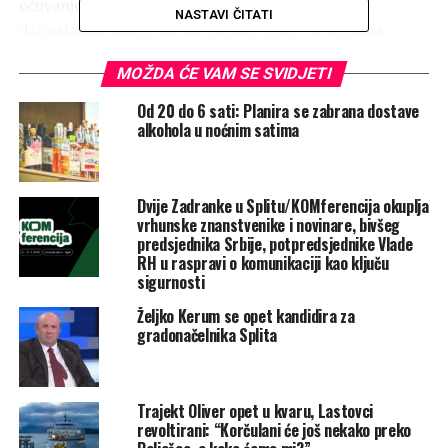
očuvanje i razvoj prirodne i kulturne baštine
NASTAVI ČITATI
dalmatinske obale, što su ujedno i ciljevi programa
Ujedinjenih naroda “Coast” u Dalmaciji, priopćili su iz
MOŽDA ĆE VAM SE SVIDJETI
područnog ureda UNDP-a Split.
Od 20 do 6 sati: Planira se zabrana dostave
Rate this item:
Submit Rating
alkohola u noćnim satima
No votes yet.
POVEZANE TEME :
AMBASADOR
DALMATINSKA OBALA
Dvije Zadranke u Splitu/KOMferencija okuplja
DOBRA VOLJA
DRAGOJEVIC
OLIVER
SPLIT
vrhunske znanstvenike i novinare, bivšeg
UJEDINJENI NARODI
predsjednika Srbije, potpredsjednike Vlade
RH u raspravi o komunikaciji kao ključu
UP NEXT
sigurnosti
Dvojica bivših članova uprave HAC-a zadržani u
dvodnevnom pritvoru
Željko Kerum se opet kandidira za
gradonačelnika Splita
NE PROPUSTITE
Svijet ismijava njemačkog ministra vanjskih poslova
Trajekt Oliver opet u kvaru, Lastovci
revoltirani: “Korčulani će još nekako preko