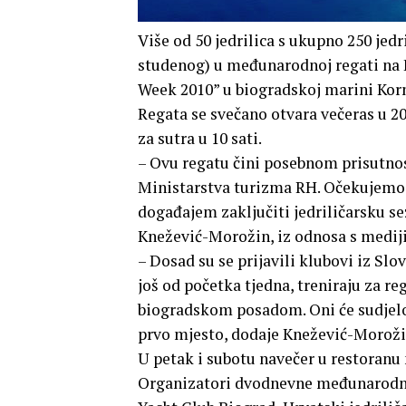
Više od 50 jedrilica s ukupno 250 jedri
studenog) u međunarodnoj regati na
Week 2010” u biogradskoj marini Korn
Regata se svečano otvara večeras u 20 
za sutra u 10 sati.
– Ovu regatu čini posebnom prisutnost
Ministarstva turizma RH. Očekujemo i 
događajem zaključiti jedriličarsku se
Knežević-Morožin, iz odnosa s medij
– Dosad su se prijavili klubovi iz Slo
još od početka tjedna, treniraju za r
biogradskom posadom. Oni će sudjelova
prvo mjesto, dodaje Knežević-Moroži
U petak i subotu navečer u restoranu 
Organizatori dvodnevne međunarodne