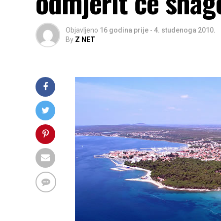
odmjerit će snag
Objavljeno
16 godina prije
-
4. studenoga 2010.
By
Z NET