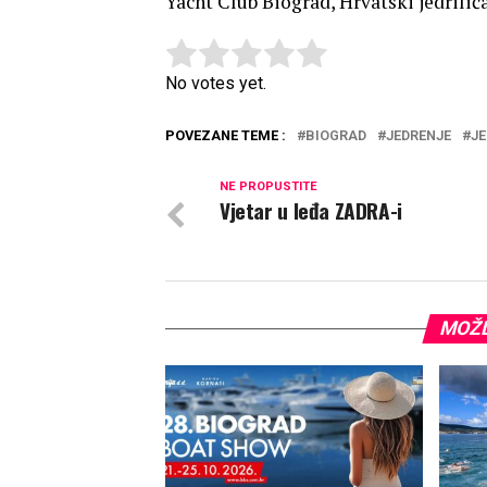
Yacht Club Biograd, Hrvatski jedrilič
Rate this item:
Submit Rating
No votes yet.
POVEZANE TEME :
BIOGRAD
JEDRENJE
JE
NE PROPUSTITE
Vjetar u leđa ZADRA-i
MOŽD