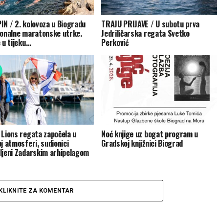
IN / 2. kolovoza u Biogradu
TRAJU PRIJAVE / U subotu prva
ionalne maratonske utrke.
Jedriličarska regata Svetko
 u tijeku…
Perković
 Lions regata započela u
Noć knjige uz bogat program u
oj atmosferi, sudionici
Gradskoj knjižnici Biograd
ljeni Zadarskim arhipelagom
KLIKNITE ZA KOMENTAR