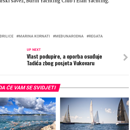
arski savez, Burin Yachting Club i Elan Yachting.
DRILICE
MARINA KORNATI
MEĐUNARODNA
REGATA
UP NEXT
Vlast podupire, a oporba osuđuje
Tadića zbog posjeta Vukovaru
A ĆE VAM SE SVIDJETI