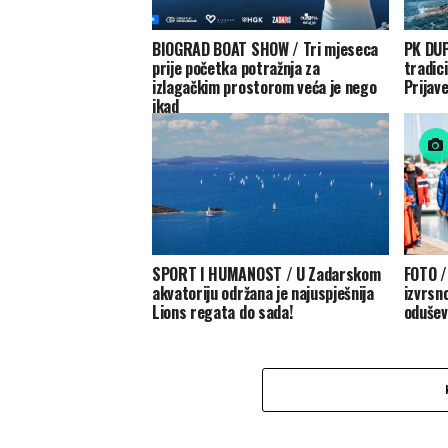
BIOGRAD BOAT SHOW / Tri mjeseca
PK DUP
prije početka potražnja za
tradic
izlagačkim prostorom veća je nego
Prijave
ikad
SPORT I HUMANOST / U Zadarskom
FOTO /
akvatoriju održana je najuspješnija
izvrsn
Lions regata do sada!
odušev