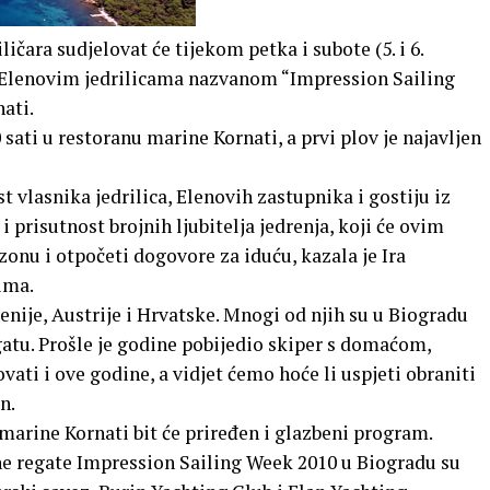
ličara sudjelovat će tijekom petka i subote (5. i 6.
 Elenovim jedrilicama nazvanom “Impression Sailing
ati.
sati u restoranu marine Kornati, a prvi plov je najavljen
 vlasnika jedrilica, Elenovih zastupnika i gostiju iz
prisutnost brojnih ljubitelja jedrenja, koji će ovim
zonu i otpočeti dogovore za iduću, kazala je Ira
ima.
venije, Austrije i Hrvatske. Mnogi od njih su u Biogradu
egatu. Prošle je godine pobijedio skiper s domaćom,
ti i ove godine, a vidjet ćemo hoće li uspjeti obraniti
n.
marine Kornati bit će priređen i glazbeni program.
 regate Impression Sailing Week 2010 u Biogradu su