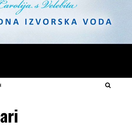
H
čari