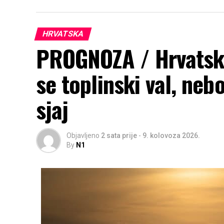
HRVATSKA
PROGNOZA / Hrvatsk
se toplinski val, neb
sjaj
Objavljeno
2 sata prije
-
9. kolovoza 2026.
By
N1