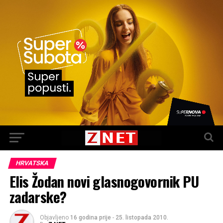
HRVATSKA
Elis Žodan novi glasnogovornik PU
zadarske?
Objavljeno
16 godina prije
-
25. listopada 2010.