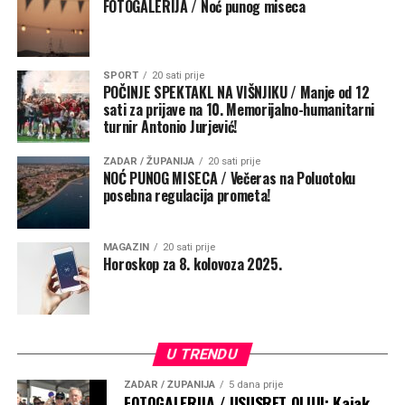
FOTOGALERIJA / Noć punog miseca
SPORT
20 sati prije
POČINJE SPEKTAKL NA VIŠNJIKU / Manje od 12
sati za prijave na 10. Memorijalno-humanitarni
turnir Antonio Jurjević!
ZADAR / ŽUPANIJA
20 sati prije
NOĆ PUNOG MISECA / Večeras na Poluotoku
posebna regulacija prometa!
MAGAZIN
20 sati prije
Horoskop za 8. kolovoza 2025.
U TRENDU
ZADAR / ŽUPANIJA
5 dana prije
FOTOGALERIJA / USUSRET OLUJI: Kajak