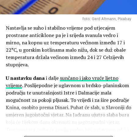
Sutra, u
petak,
na srednjem i južnom Jadranu bit će
pretežno sunčano i vruće. Jutarnje temperature bit će
foto: Gerd Altmann, Pixabay
oko 23 °C, a najviše dnevne oko 36 °C. U
Nastavlja se suho i stabilno vrijeme pod utjecajem
sjeverozapadnim krajevima unutrašnjosti i na sjevernom
prostrane anticiklone pa je i srijeda svanula vedro i
Jadranu bit će promjenljivo oblačno, osobito u drugoj
mirno, na kopnu uz temperaturu većinom između 17 i
polovini dana, kada očekujemo jak razvoj kumulusne
22°C, u gorskim kotlinama malo nižu, dok se duž obale
naoblake uz grmljavinske pljuskove i mahovite udare
temperatura držala većinom između 24 i 27 Celzijevih
vjetra. Na sjevernom Jadranu zapuhat će jaka, a u
stupnjeva.
podvelebitskom primorju na mahove i olujna bura, stoga
je potreban oprez pri aktivnostima na moru. Jutarnje
U nastavku dana
i dalje
sunčano i jako vruće ljetno
temperature u unutrašnjosti bit će od 19 do 23 °C, a na
vrijeme
. Poslijepodne je uglavnom u brdsko-planinskom
sjevernom Jadranu oko 24 °C. Najviše dnevne
području te unutrašnjosti Istre i Dalmacije mala
temperature bit će u manjem padu te će iznositi od 29
mogućnost za pokoji pljusak. To vrijedi i za šire područje
do 33 °C.
Knina, osobito prema Dinari. Puhat će slab, u Slavoniji do
umjeren jugoistočni vjetar. Na Jadranu ujutro slaba bura
Temperatura mora je između 25 i 27 °C, a UV indeks je
koja će tijekom dana okrenuti na jugozapadni vjetar.
visok i vrlo visok.
Temperatura zraka će poslijepodne biti uglavnom od 35
do 40 Celzijevih stupnjeva. Temperatura mora je između