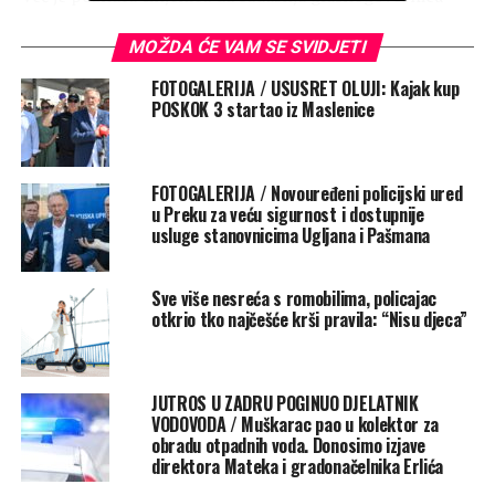
Sandra Poljak Jurinčić odlazi s tog mjesta, a kad točno,
MOŽDA ĆE VAM SE SVIDJETI
ne zna se. Njezin zamjenik traži se među policijskim
službenicima internim natječajem, a načelnik Zlatno
FOTOGALERIJA / USUSRET OLUJI: Kajak kup
Sokolar potvrdio je da za to ima nekoliko kandidata, ali
POSKOK 3 startao iz Maslenice
jedno je ime za sada spomenuto.
Elis Žodan, detektiv iz Prve policijske postaje, po svemu
sudeći mogao bi biti novi glasnogovornik zadarske
FOTOGALERIJA / Novouređeni policijski ured
policije.
u Preku za veću sigurnost i dostupnije
usluge stanovnicima Ugljana i Pašmana
Sonja Šimurina, koja je mijenjala Poljak Jurinčić, već
obavlja funkciju policijskog službenka za odnose s
javnošću.
Sve više nesreća s romobilima, policajac
otkrio tko najčešće krši pravila: “Nisu djeca”
Rate this item:
Submit Rating
No votes yet.
JUTROS U ZADRU POGINUO DJELATNIK
VODOVODA / Muškarac pao u kolektor za
POVEZANE TEME :
ELIS ŽODAN
POLICIJA
obradu otpadnih voda. Donosimo izjave
POLICIJSKI SLUŽBENIK ZA ODNOSE S JAVNOŠĆU
SANDRA POLJAK JURINČIĆ
SONJA ŠIMURINA
direktora Mateka i gradonačelnika Erlića