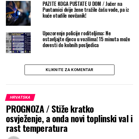
UP NEXT
PAZITE KOGA PUŠTATE U DOM / Jučer na
Dva tinejdžera privedena zbog ubojstva vršnjakinje
Puntamici dvije žene tražile čašu vode, pa iz
kuće otuđile novčanik!
NE PROPUSTITE
Crveni križ, upozorava: "96 posto ljudi ne daje krv!"
Upozorenje policije roditeljima: Ne
ostavljajte djecu u vozilima! 15 minuta može
dovesti do kobnih posljedica
KLIKNITE ZA KOMENTAR
HRVATSKA
PROGNOZA / Stiže kratko
osvježenje, a onda novi toplinski val i
rast temperatura