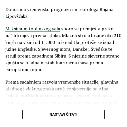
Donosimo vremensku prognozu meteorologa Bojana
Lipovšćaka.
Maksimum toplinskog vala
sporo se premješta preko
N1
naših krajeva prema istoku. Mlazna struja brzine oko 210
Danas će
vrijeme biti promjenljivo, a na srednjem i
km/h na visini od 11.000 m iznad tla proteže se iznad
južnom Jadranu pretežno sunčano i vruće. U
južne Engleske, Sjevernog mora, Danske i Švedske te
sjeverozapadnim krajevima unutrašnjosti i na sjevernom
struji prema zapadnom Sibiru. S njezine sjeverne strane
Jadranu umjereno do pretežno oblačno, uz jak razvoj
spušta se hladna nestabilna zračna masa prema
kumulusne naoblake. Grmljavinski pljuskovi i mahoviti
europskom kopnu.
udari vjetra već prijepodne u Istri, na Kvarneru te u
Gorskom kotaru. Tijekom dana nestabilnosti će se
Prema sadašnjem razvoju vremenske situacije, glavnina
premještati prema istoku tako da će do navečer zahvatiti
hladnog i vlažnog zraka proći će sjevernije od Alpa.
veći dio unutrašnjosti. Na sjevernom Jadranu zapuhat će
Oslabljena hladna fronta proći će sjevernije od naših
jaka, u podvelebitskom primorju na mahove i olujna
krajeva te se jaka nevremena prognoziraju sjeverno od
bura, a na srednjem i južnom oštro i lebić, stoga oprez
Alpa, nad Češkom, Poljskom i Slovačkom te nad
pri aktivnostima na moru. Najviše dnevne temperature u
NASTAVI ČITATI
Panonskom nizinom na obroncima Karpata. Manja
sjeverozapadnim krajevima unutrašnjosti od 29 do 33 °C.
količina nestabilnog zraka zaobići će Alpe i kroz Bečka
U Dalmaciji te Slavoniji, Baranji i Srijemu od 34 do 39 °C.