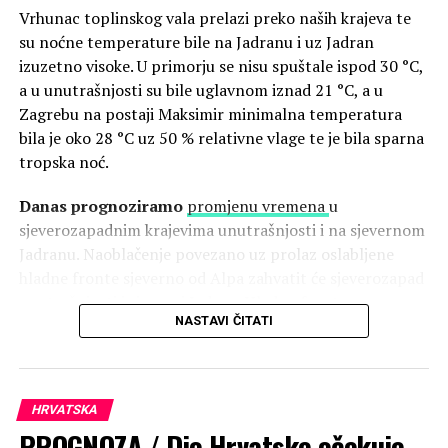
Vrhunac toplinskog vala prelazi preko naših krajeva te
su noćne temperature bile na Jadranu i uz Jadran
izuzetno visoke. U primorju se nisu spuštale ispod 30 °C,
a u unutrašnjosti su bile uglavnom iznad 21 °C, a u
Zagrebu na postaji Maksimir minimalna temperatura
bila je oko 28 °C uz 50 % relativne vlage te je bila sparna
tropska noć.
Danas prognoziramo
promjenu vremena
u
sjeverozapadnim krajevima unutrašnjosti i na sjevernom
Jadranu. Naoblačenje povezano uz prolaz oslabljene
hladne fronte sjeverno od Alpa zahvatit će sjeverozapad
unutrašnjosti i sjeverni Jadran. Hladna fronta
NASTAVI ČITATI
destabilizira atmosferu te je mjestimice moguć jak razvoj
oblaka uz jake grmljavinske pljuskove i mahovite udare
vjetra. Očekujemo da hladniji nestabilni zrak tijekom
dana i u noći na subotu prodre prema jugu, ali samo do
HRVATSKA
orografske prepreke Dinarida tako da će se na srednjem i
PROGNOZA / Dio Hrvatske očekuje
južnom Jadranu zadržati vruće sunčano vrijeme i