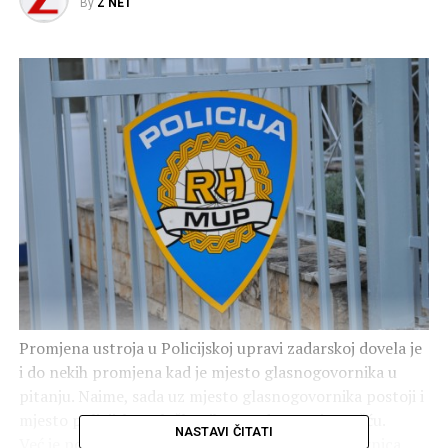
By
Z NET
Promjena ustroja u Policijskoj upravi zadarskoj dovela je
i do nekih promjena kad je mjesto glasnogovornika u
pitanju. Naime, sada uz mjesto glasnogovornika postoji i
mjesto policijskog službenika za odnose s javnošću.
NASTAVI ČITATI
Već je poznata činjenica da sadašnja glasnogovornica