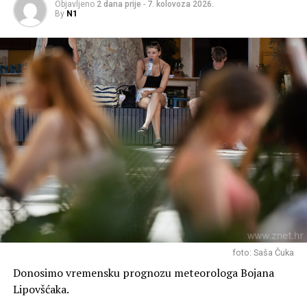
Objavljeno
2 dana prije
-
7. kolovoza 2026.
By
N1
foto: Saša Čuka
Donosimo vremensku prognozu meteorologa Bojana
Lipovšćaka.