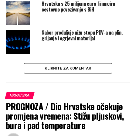
Hrvatska s 25 milijuna eura financira
države od 750 milijuna eura na domaćem tržištu je
cestovno povezivanje s BiH
objasnio da to “zapravo nije zaduživanje, nego
refinanciranje”.
Sabor produljuje nižu stopu PDV-a na plin,
Rate this item:
Submit Rating
grijanje i ogrjevni materijal
No votes yet.
POVEZANE TEME :
DUG
HRVATSKA
IVAN ŠUKER
JADRANKA KOSOR
VLADA
VLADA RH
KLIKNITE ZA KOMENTAR
UP NEXT
Zaustavljeno curenje mulja iz tvorničkog spremnika
NE PROPUSTITE
Optičarima ukupno 38 godina zatvora
HRVATSKA
PROGNOZA / Dio Hrvatske očekuje
promjena vremena: Stižu pljuskovi,
bura i pad temperature