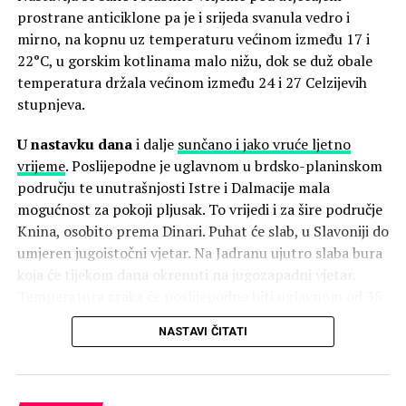
sjeverozapadnim krajevima unutrašnjosti i na sjevernom
prostrane anticiklone pa je i srijeda svanula vedro i
Jadranu bit će promjenljivo oblačno, osobito u drugoj
mirno, na kopnu uz temperaturu većinom između 17 i
polovini dana, kada očekujemo jak razvoj kumulusne
22°C, u gorskim kotlinama malo nižu, dok se duž obale
naoblake uz grmljavinske pljuskove i mahovite udare
temperatura držala većinom između 24 i 27 Celzijevih
vjetra. Na sjevernom Jadranu zapuhat će jaka, a u
stupnjeva.
podvelebitskom primorju na mahove i olujna bura, stoga
je potreban oprez pri aktivnostima na moru. Jutarnje
U nastavku dana
i dalje
sunčano i jako vruće ljetno
temperature u unutrašnjosti bit će od 19 do 23 °C, a na
vrijeme
. Poslijepodne je uglavnom u brdsko-planinskom
sjevernom Jadranu oko 24 °C. Najviše dnevne
području te unutrašnjosti Istre i Dalmacije mala
temperature bit će u manjem padu te će iznositi od 29
mogućnost za pokoji pljusak. To vrijedi i za šire područje
do 33 °C.
Knina, osobito prema Dinari. Puhat će slab, u Slavoniji do
umjeren jugoistočni vjetar. Na Jadranu ujutro slaba bura
Temperatura mora je između 25 i 27 °C, a UV indeks je
koja će tijekom dana okrenuti na jugozapadni vjetar.
visok i vrlo visok.
Temperatura zraka će poslijepodne biti uglavnom od 35
do 40 Celzijevih stupnjeva. Temperatura mora je između
NASTAVI ČITATI
27 i 29°C, a slično se drži i temperatura naših nizinskih
rijeka, jučer poslijepodne temperatura Dunava u
Vukovaru je dosegla 42 stupnja! Krške i brže rijeke su
ipak nešto hladnije pa se u Zrmanji i Neretvi