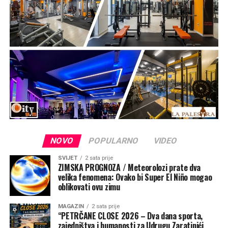
doček maratonaca, biciklista i motorista.
Za građane i goste od 11, 30 do 14 sati bit će
organizirana i podjela tradicionalnog vojničkog graha.
Proslava 31. obljetnice Oluje, ključne operacije
Domovinskog rata i Dana pobjede i Dana hrvatskih
branitelja završava navečer u 21 sat koncertom na
središnjem kninskom trgu.
NOVO
POPULARNO
VIDEO
SVIJET
2 sata prije
ZIMSKA PROGNOZA / Meteorolozi prate dva
velika fenomena: Ovako bi Super El Niño mogao
oblikovati ovu zimu
MAGAZIN
2 sata prije
“PETRČANE CLOSE 2026 – Dva dana sporta,
zajedništva i humanosti za Udrugu Zaratinići