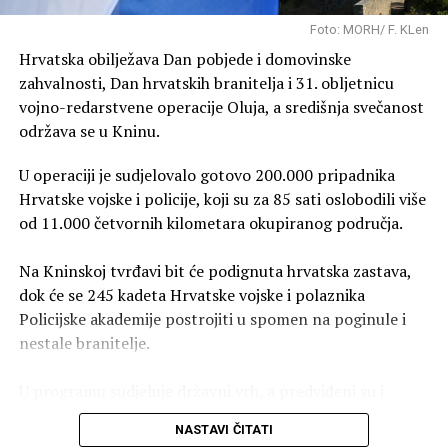
danas i sutra uključio crveni meteoalarm za cijelu
Foto: MORH/ F. KLen
Hrvatsku. Liječnici savjetuju da smanjimo fizičke napore
Hrvatska obilježava Dan pobjede i domovinske
te izbjegavamo duži boravak na suncu između 10 i 17
zahvalnosti, Dan hrvatskih branitelja i 31. obljetnicu
sati. Savjetuje se jesti laganiju hranu, uzimati više
vojno-redarstvene operacije Oluja, a središnja svečanost
tekućine i dnevne aktivnosti obavljati ujutro i navečer.
održava se u Kninu.
U operaciji je sudjelovalo gotovo 200.000 pripadnika
Hrvatske vojske i policije, koji su za 85 sati oslobodili više
od 11.000 četvornih kilometara okupiranog područja.
Na Kninskoj tvrđavi bit će podignuta hrvatska zastava,
dok će se 245 kadeta Hrvatske vojske i polaznika
Policijske akademije postrojiti u spomen na poginule i
nestale branitelje.
U programu sudjeluje državni vrh, a predviđeni su i
prikazi sposobnosti Hrvatske vojske i policije te letački
NASTAVI ČITATI
program Hrvatskog ratnog zrakoplovstva.