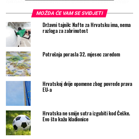
naknade za nezaposlene 386 milijuna, poljoprivrednike
600 milijuna, 300 milijuna za elementarne nepogode i
MOŽDA ĆE VAM SE SVIDJETI
170 milijuna za referendum, izjavila je premijerka
Jadranka Kosor na današnjoj sjednici Vlade te rekla da su
Državni tajnik: Nafte za Hrvatsku ima, nema
razloga za zabrinutost
imali vrlo malu potporu, posebno na političkoj razini.
Proračun u sljedećoj godini Vlada planira napuniti s
prihodima od 108 milijardi kuna, dok će rashodi ostati na
ovogodišnjoj razini od 122 milijarde kuna. Proračunski
Potrošnja porasla 32. mjesec zaredom
deficit planira se na razini od 4,1 posto BDP-a, u 2012.
godini 2,8 posto, a godinu poslije 1,5 posto BDP-a.
Temelji su to fiskalnih projekcija koje je predložila Vlada
na sjednici. Ove godine deficit je 4,2 posto BDP-a.
Hrvatskoj dvije opomene zbog povrede prava
EU-a
Sljedeće godine planira se ostvariti rast gospodarstva od
1,5 posto, nakon što ova godina završi u minusu. Već
2012. godine rast bi mogao biti dva posto, a godinu
poslije 2,5 posto. Takvi su, naime, optimistični planovi
Hrvatska ne smije sutra izgubiti kod Češke.
Evo što kažu kladionice
hrvatske Vlade.
Ministar financija Ivan Šuker je rekao da moramo vratiti
optimizam koji je jedini način za rast, a novo zaduženje