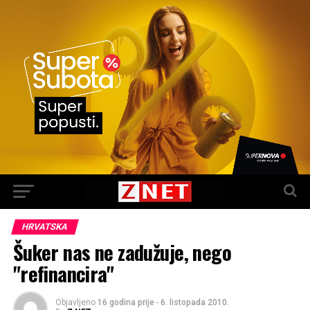
HRVATSKA
Šuker nas ne zadužuje, nego
"refinancira"
Objavljeno
16 godina prije
-
6. listopada 2010.