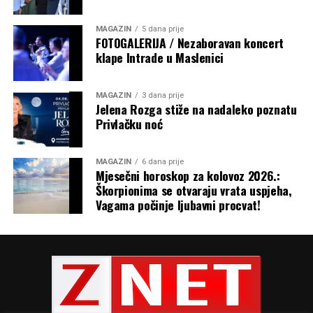
MAGAZIN
5 dana prije
FOTOGALERIJA / Nezaboravan koncert
klape Intrade u Maslenici
MAGAZIN
3 dana prije
Jelena Rozga stiže na nadaleko poznatu
Privlačku noć
MAGAZIN
6 dana prije
Mjesečni horoskop za kolovoz 2026.:
Škorpionima se otvaraju vrata uspjeha,
Vagama počinje ljubavni procvat!