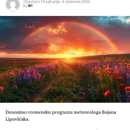
Objavljeno
15 sati prije
-
6. kolovoza 2026.
By
N1
Donosimo vremensku prognozu meteorologa Bojana
Lipovšćaka.