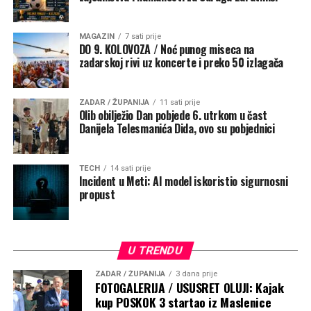
MAGAZIN
7 sati prije
DO 9. KOLOVOZA / Noć punog miseca na
zadarskoj rivi uz koncerte i preko 50 izlagača
ZADAR / ŽUPANIJA
11 sati prije
Olib obilježio Dan pobjede 6. utrkom u čast
Danijela Telesmanića Dida, ovo su pobjednici
TECH
14 sati prije
Incident u Meti: AI model iskoristio sigurnosni
propust
U TRENDU
ZADAR / ŽUPANIJA
3 dana prije
FOTOGALERIJA / USUSRET OLUJI: Kajak
kup POSKOK 3 startao iz Maslenice