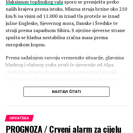
Maksimum toplinskog vala
sporo se premješta preko
naših krajeva prema istoku. Mlazna struja brzine oko 210
km/h na visini od 11.000 m iznad tla proteže se iznad
južne Engleske, Sjevernog mora, Danske i Švedske te
struji prema zapadnom Sibiru. S njezine sjeverne strane
spušta se hladna nestabilna zračna masa prema
europskom kopnu.
Prema sadašnjem razvoju vremenske situacije, glavnina
hladnog i vlažnog zraka proći će sjevernije od Alpa.
Oslabljena hladna fronta proći će sjevernije od naših
krajeva te se jaka nevremena prognoziraju sjeverno od
Alpa, nad Češkom, Poljskom i Slovačkom te nad
NASTAVI ČITATI
Panonskom nizinom na obroncima Karpata. Manja
količina nestabilnog zraka zaobići će Alpe i kroz Bečka
vrata djelovati ovaj vikend na vrijeme u sjeverozapadnim
krajevima unutrašnjosti te na sjevernom Jadranu.
HRVATSKA
Prognoziramo pad temperature zraka za 5 do 8 °C, jake
PROGNOZA / Crveni alarm za cijelu
grmljavinske pljuskove i udare vjetra. Na sjevernom