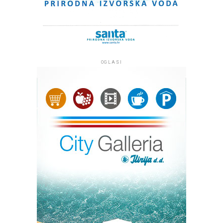
Kao i svake godine, Knin je lijepo uređen, a kuće i zgrade
ukrašene su hrvatskim zastavama. Već od 6 sati, u grad
na proslavu dana ponosa i slave, dolaze brojni građani iz
gotovo svih dijelova Hrvatske, a danas ih se očekuje
OGLASI
desetak tisuća.
Nakon budnice u 6,30 sati, koja se kretala od vojarne 4.
gardijske brigade Pauci, ulicom Kralja Tomislava, Trgom
Oluje, Ulicom dr. Franje Tuđmana, Trgom dr. Ante
Starčevića do mosta na Krki, program se nastavlja u 7,30
sati svetom misom u Crkvi Gospe Velikog Hrvatskog
Krsnog zavjeta.
Misno slavlje predvodit će vojni ordinarij u Republici
Hrvatskoj
Jure Bogdan
u zajedništvu sa šibenskim
biskupom
Tomislavom Rogićem
.
Od 9 sati, ispred Spomenika hrvatske pobjede Oluja na