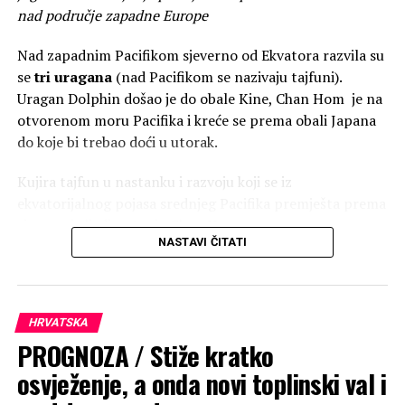
nad područje zapadne Europe
Nad zapadnim Pacifikom sjeverno od Ekvatora razvila su
se
tri uragana
(nad Pacifikom se nazivaju tajfuni).
Uragan Dolphin došao je do obale Kine, Chan Hom je na
otvorenom moru Pacifika i kreće se prema obali Japana
do koje bi trebao doći u utorak.
Kujira tajfun u nastanku i razvoju koji se iz
ekvatorijalnog pojasa srednjeg Pacifika premješta prema
sjeveru i sljedi putanju Chan Hona.
NASTAVI ČITATI
Utjecaj El Nina
Jačanjem
El Nina
uz obalu srednje Amerike površinske
HRVATSKA
tople vode Pacifika premještaju se prema istoku i
PROGNOZA / Stiže kratko
središnjem dijelu Pacifika te donose energiju za stvaranje
osvježenje, a onda novi toplinski val i
snažnih tajfuna.