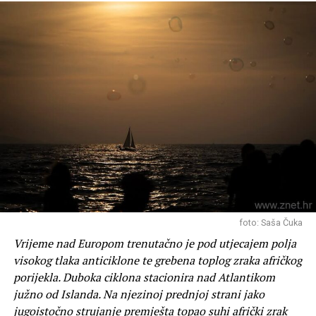
foto: Saša Čuka
Vrijeme nad Europom trenutačno je pod utjecajem polja
visokog tlaka anticiklone te grebena toplog zraka afričkog
porijekla. Duboka ciklona stacionira nad Atlantikom
južno od Islanda. Na njezinoj prednjoj strani jako
jugoistočno strujanje premješta topao suhi afrički zrak