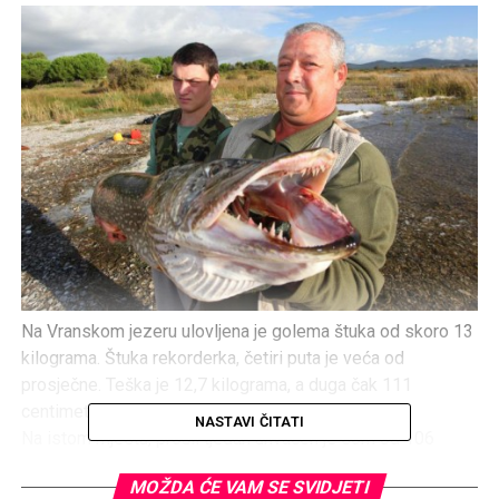
Na Vranskom jezeru ulovljena je golema štuka od skoro 13
kilograma. Štuka rekorderka, četiri puta je veća od
prosječne. Teška je 12,7 kilograma, a duga čak 111
centimetara.
NASTAVI ČITATI
Na istom mjestu, prošli tjedan uhvaćen je som od 106
kilograma.
MOŽDA ĆE VAM SE SVIDJETI