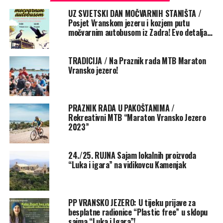
Rate this item:
Submit Rating
UZ SVJETSKI DAN MOČVARNIH STANIŠTA /
No votes yet.
Posjet Vranskom jezeru i kozjem putu
močvarnim autobusom iz Zadra! Evo detalja…
POVEZANE TEME :
OGROMNA ŠTUKA
VRANSKO JEZERO
TRADICIJA / Na Praznik rada MTB Maraton
UP NEXT
Vransko jezero!
Kalmeta: Kosor ima pravo birati
NE PROPUSTITE
Radnici sišli s tornja nakon Popijačevog obećanja
PRAZNIK RADA U PAKOŠTANIMA /
Rekreativni MTB “Maraton Vransko Jezero
2023”
24./25. RUJNA Sajam lokalnih proizvoda
“Luka i igara” na vidikovcu Kamenjak
PP VRANSKO JEZERO: U tijeku prijave za
besplatne radionice “Plastic free” u sklopu
sajma “Luka i Igara”!