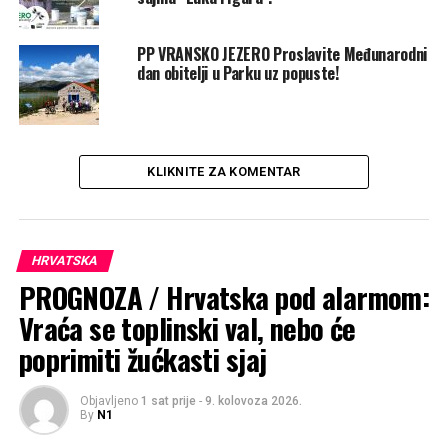
PP VRANSKO JEZERO Proslavite Međunarodni
dan obitelji u Parku uz popuste!
KLIKNITE ZA KOMENTAR
HRVATSKA
PROGNOZA / Hrvatska pod alarmom:
Vraća se toplinski val, nebo će
poprimiti žućkasti sjaj
Objavljeno
1 sat prije
-
9. kolovoza 2026.
By
N1