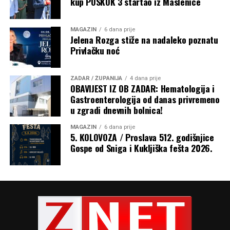
kup POSKOK 3 startao iz Maslenice
MAGAZIN
6 dana prije
Jelena Rozga stiže na nadaleko poznatu
Privlačku noć
ZADAR / ŽUPANIJA
4 dana prije
OBAVIJEST IZ OB ZADAR: Hematologija i
Gastroenterologija od danas privremeno
u zgradi dnevnih bolnica!
MAGAZIN
6 dana prije
5. KOLOVOZA / Proslava 512. godišnjice
Gospe od Sniga i Kukljiška fešta 2026.