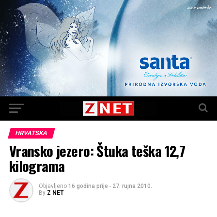
HRVATSKA
Vransko jezero: Štuka teška 12,7
kilograma
Objavljeno
16 godina prije
-
27. rujna 2010.
By
Z NET