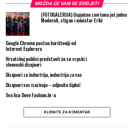
MOŽDA ĆE VAM SE SVIDJETI
u tom dijelu vašeg doma i uvidjeti ćete važnost
prostranog i dobro uređenog dnevnog boravka. Vlasnik
(FOTOGALERIJA) Uspješno završena još jedna
ovog boravka je htio postići luksuz, ali tradicionalnim
ModernA, stigao i ministar Erlić
načinom. Dizajnirao ga je Marshall Watson, koji je dodao
sjajni crni Art Deco stil na vrata i pokućstvo. Paleta boja
je srebrna.
Google Chrome postao korišteniji od
Internet Explorera
Rate this item:
Submit Rating
Hrvatskoj publici predstavit će se srpski i
No votes yet.
slovenski dizajneri
Dizajneri za industriju, industrija za vas
POVEZANE TEME :
BORAVAK
DIZAJNERI
DNEVNI
Dizajneri vas izazivaju – odjenite čipku!
UP NEXT
Recesija u Zagrebačkoj burzi
Sva lica Dove Fashion.hr-a
NE PROPUSTITE
Srbijanski poduzetnik Miroslav Mišković prelazi na
KLIKNITE ZA KOMENTAR
poljoprivredu