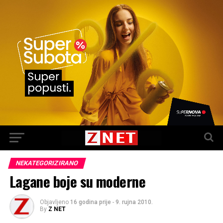
NEKATEGORIZIRANO
Lagane boje su moderne
Objavljeno
16 godina prije
-
9. rujna 2010.
By
Z NET