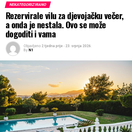
NEKATEGORIZIRANO
Rezervirale vilu za djevojačku večer,
a onda je nestala. Ovo se može
dogoditi i vama
Objavljeno
2 tjedna prije
-
23. srpnja 2026.
By
N1