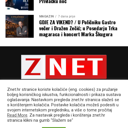
Privlačku noć
MAGAZIN
7 dana prije
GDJE ZA VIKEND? / U Poličniku Gastro
večer i Dražen Zečić; u Posedarju Trka
magaraca i koncert Marka Škugora
Znet.hr stranice koriste kolačiće (eng. cookies) za pružanje
boljeg korisničkog iskustva, funkcionalnosti i prikaza sustava
oglašavanja. Nastavkom pregleda znet.hr stranica slažeš se
s korištenjem kolačića. Postavke kolačića možeš podesiti u
POLITIKA PRIVATNOSTI
UVJETI KORIŠTENJA
IMPRESSUM
svojem internetskom pregledniku, a više o tome pročitaj
CJENIK OGLAŠAVANJA
Read More
. Za nastavak pregleda i korištenja znet.hr
stranica klikni na gumb "Slažem se"