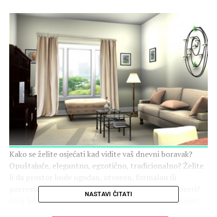
Kako se želite osjećati kad vidite vaš dnevni boravak?
Opuštajuće, elegantno, egzotično, tradicionalno? Želite
li da prostor bude ugodan, otvoren, formalan ili
povremen? Kako biste željeli da vam izgledaju prozori?
NASTAVI ČITATI
Ovaj luksuzni dnevni boravak će vas sigurno potaknuti
na razmišljanje. Razmislite koliko vremena provodite baš