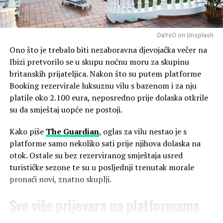
DaYsO on Unsplash
Ono što je trebalo biti nezaboravna djevojačka večer na
Ibizi pretvorilo se u skupu noćnu moru za skupinu
britanskih prijateljica. Nakon što su putem platforme
Booking rezervirale luksuznu vilu s bazenom i za nju
platile oko 2.100 eura, neposredno prije dolaska otkrile
su da smještaj uopće ne postoji.
Kako piše
The Guardian
, oglas za vilu nestao je s
platforme samo nekoliko sati prije njihova dolaska na
otok. Ostale su bez rezerviranog smještaja usred
turističke sezone te su u posljednji trenutak morale
pronaći novi, znatno skuplji.
Sve više prijevara na platformama