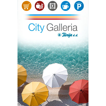
Gojak, Petar Gospić, Marta Gracin, Klaudia Grubešić,
Karlo Ivanov, Paula Jadrić, Marija Jurković, David Kasap,
Enia Kirac, Krešimir Klarica, Monika Kuljanić, Ana Masar,
Andrea Milanović, Dominik Miočić, Marijana Nikolić,
Pablo Paić, Karla Pap, Filip Pupić-Bakrač, Luna
Raffanelli, Stipe Slamić, Tea Stipetić Pećarina, Luka
Tomljanović, Filip Vincek, Mia Višić, Helena Žigić.