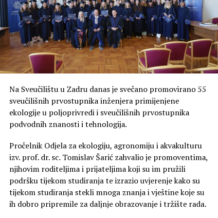
Kako prevaranti navode žrtve na
pogrešan potez?
Među najčešćim metodama kojima se služe su poruke da
je “
ostao još samo jedan slobodan termin
po toj
cijeni”, čime stvaraju osjećaj hitnosti i potiču korisnike na
Na Sveučilištu u Zadru danas je svečano promovirano 55
brzu odluku.
sveučilišnih prvostupnika inženjera primijenjene
ekologije u poljoprivredi i sveučilišnih prvostupnika
Još jedan čest znak upozorenja jest zahtjev da se uplata
podvodnih znanosti i tehnologija.
izvrši izvan službenog sustava platforme, primjerice
bankovnom uplatom ili putem poveznice poslane u
Pročelnik Odjela za ekologiju, agronomiju i akvakulturu
privatnoj poruci. Prevaranti također izrađuju lažne
izv. prof. dr. sc. Tomislav Šarić zahvalio je promoventima,
internetske stranice koje izgledaju gotovo identično
njihovim roditeljima i prijateljima koji su im pružili
službenim stranicama Bookinga ili Airbnba kako bi došli
podršku tijekom studiranja te izrazio uvjerenje kako su
do podataka o bankovnim karticama korisnika.
tijekom studiranja stekli mnoga znanja i vještine koje su
ih dobro pripremile za daljnje obrazovanje i tržište rada.
Povrat novca može potrajati