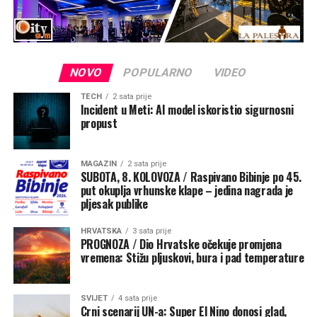
NOVO
POPULARNO
VIDEO
TECH
2 sata prije
Incident u Meti: AI model iskoristio sigurnosni
propust
MAGAZIN
2 sata prije
SUBOTA, 8. KOLOVOZA / Raspivano Bibinje po 45.
put okuplja vrhunske klape – jedina nagrada je
pljesak publike
HRVATSKA
3 sata prije
PROGNOZA / Dio Hrvatske očekuje promjena
vremena: Stižu pljuskovi, bura i pad temperature
SVIJET
4 sata prije
Crni scenarij UN-a: Super El Nino donosi glad,