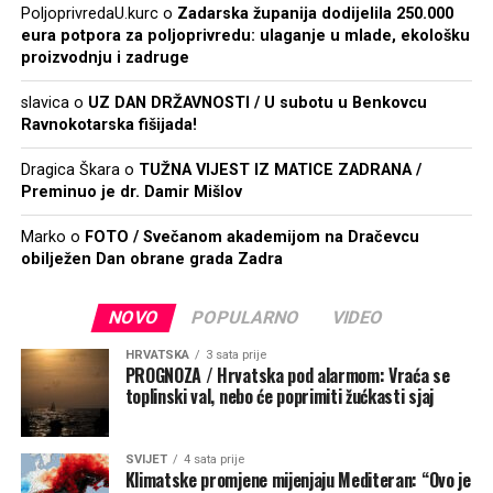
PoljoprivredaU.kurc
o
Zadarska županija dodijelila 250.000
eura potpora za poljoprivredu: ulaganje u mlade, ekološku
proizvodnju i zadruge
slavica
o
UZ DAN DRŽAVNOSTI / U subotu u Benkovcu
Ravnokotarska fišijada!
Dragica Škara
o
TUŽNA VIJEST IZ MATICE ZADRANA /
Preminuo je dr. Damir Mišlov
Marko
o
FOTO / Svečanom akademijom na Dračevcu
obilježen Dan obrane grada Zadra
NOVO
POPULARNO
VIDEO
HRVATSKA
3 sata prije
PROGNOZA / Hrvatska pod alarmom: Vraća se
toplinski val, nebo će poprimiti žućkasti sjaj
SVIJET
4 sata prije
Klimatske promjene mijenjaju Mediteran: “Ovo je