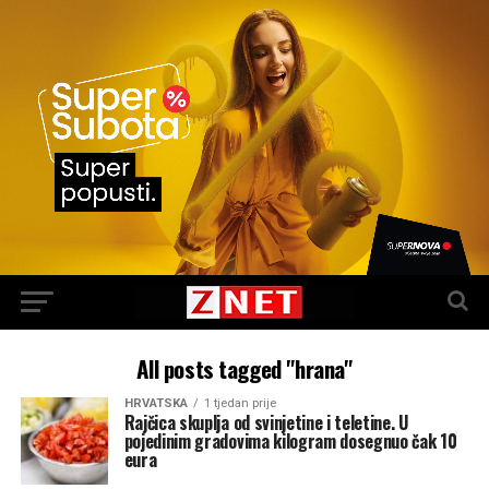
All posts tagged "hrana"
HRVATSKA
1 tjedan prije
Rajčica skuplja od svinjetine i teletine. U
pojedinim gradovima kilogram dosegnuo čak 10
eura