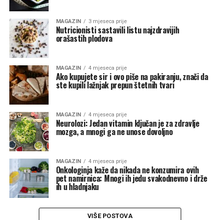
MAGAZIN
3 mjeseca prije
Nutricionisti sastavili listu najzdravijih
orašastih plodova
MAGAZIN
4 mjeseca prije
Ako kupujete sir i ovo piše na pakiranju, znači da
ste kupili lažnjak prepun štetnih tvari
MAGAZIN
4 mjeseca prije
Neurolozi: Jedan vitamin ključan je za zdravlje
mozga, a mnogi ga ne unose dovoljno
MAGAZIN
4 mjeseca prije
Onkologinja kaže da nikada ne konzumira ovih
pet namirnica: Mnogi ih jedu svakodnevno i drže
ih u hladnjaku
VIŠE POSTOVA