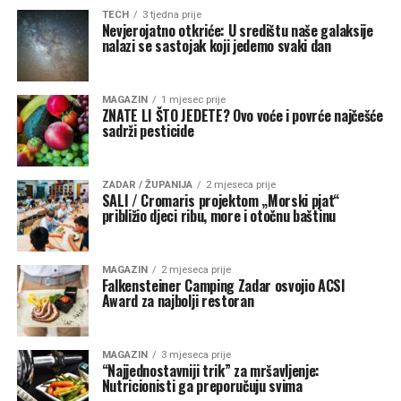
TECH
3 tjedna prije
Nevjerojatno otkriće: U središtu naše galaksije
nalazi se sastojak koji jedemo svaki dan
MAGAZIN
1 mjesec prije
ZNATE LI ŠTO JEDETE? Ovo voće i povrće najčešće
sadrži pesticide
ZADAR / ŽUPANIJA
2 mjeseca prije
SALI / Cromaris projektom „Morski pjat“
približio djeci ribu, more i otočnu baštinu
MAGAZIN
2 mjeseca prije
Falkensteiner Camping Zadar osvojio ACSI
Award za najbolji restoran
MAGAZIN
3 mjeseca prije
“Najjednostavniji trik” za mršavljenje:
Nutricionisti ga preporučuju svima