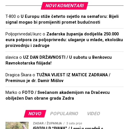
NOVI KOMENTARI
T-800
o
U Europu stiže četvrto svjetlo na semaforu: Bijeli
signal mogao bi promijeniti promet budućnosti
PoljoprivredaU.kurc
o
Zadarska županija dodijelila 250.000
eura potpora za poljoprivredu: ulaganje u mlade, ekološku
proizvodnju i zadruge
slavica
o
UZ DAN DRŽAVNOSTI / U subotu u Benkovcu
Ravnokotarska fišijada!
Dragica Škara
o
TUŽNA VIJEST IZ MATICE ZADRANA /
Preminuo je dr. Damir Mišlov
Marko
o
FOTO / Svečanom akademijom na Dračevcu
obilježen Dan obrane grada Zadra
NOVO
POPULARNO
VIDEO
ZADAR / ŽUPANIJA
3 sata prije
(FOTO) LD “DIANA” / Lovci u suradnji s