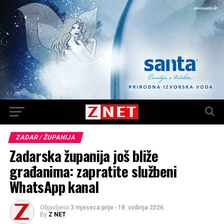
ZADAR / ŽUPANIJA
Zadarska županija još bliže
građanima: zapratite službeni
WhatsApp kanal
Objavljeno
3 mjeseca prije
-
18. svibnja 2026.
By
Z NET