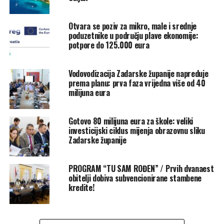
Pozivamo sve stanovnike Zadarske županije, kao i sve
zainteresirane za županijske aktivnosti i projekte, da
Otvara se poziv za mikro, male i srednje
zaprate službeni WhatsApp kanal i ostanu u tijeku s
poduzetnike u području plave ekonomije:
najvažnijim informacijama.
potpore do 125.000 eura
Link na WhatsApp
Vodovodizacija Zadarske županije napreduje
kanal:
https://whatsapp.com/channel/0029VbC55IfEVccP
prema planu: prva faza vrijedna više od 40
milijuna eura
Rate this item:
Submit Rating
No votes yet.
Gotovo 80 milijuna eura za škole: veliki
investicijski ciklus mijenja obrazovnu sliku
POVEZANE TEME :
FEATURED
WHATSAPP
Zadarske županije
ZADARSKA ŽUPANIJA
UP NEXT
PROGRAM “TU SAM ROĐEN” / Prvih dvanaest
(VIDEO) SAMOSTAN SV. FRANE – MJESTO MIRA / U petak
obitelji dobiva subvencionirane stambene
svečano otkrivanje ploče europske oznake za baštinu
kredite!
NE PROPUSTITE
UOČI DUHOVA / Poziv nadbiskupa Zgrablića na Duhovsko
bdijenje u katedrali sv. Stošije