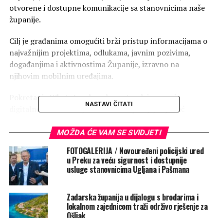
otvorene i dostupne komunikacije sa stanovnicima naše
županije.
Cilj je građanima omogućiti brži pristup informacijama o
najvažnijim projektima, odlukama, javnim pozivima,
događanjima i aktivnostima Županije, izravno na
njihovim mobilnim uređajima.
Pokretanje WhatsApp kanala nastavak je razvoja
NASTAVI ČITATI
digitalne komunikacije Zadarske županije, koja već
ostvaruje značajan doseg putem službenih društvenih
mreža. Facebook stranica Zadarske županije ima gotovo
MOŽDA ĆE VAM SE SVIDJETI
10 tisuća pratitelja, a komunikacija s građanima dodatno
FOTOGALERIJA / Novouređeni policijski ured
se razvija putem Instagrama i YouTube kanala.
u Preku za veću sigurnost i dostupnije
usluge stanovnicima Ugljana i Pašmana
WhatsApp kanal omogućuje jednostavno i pregledno
praćenje najvažnijih informacija, bez potrebe za
Zadarska županija u dijalogu s brodarima i
pretraživanjem različitih izvora.
lokalnom zajednicom traži održivo rješenje za
Ošljak