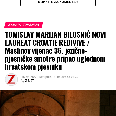
KLIKNITE ZA KOMENTAR
ZADAR / ŽUPANIJA
TOMISLAV MARIJAN BILOSNIĆ NOVI
LAUREAT CROATIE REDIVIVE /
Maslinov vijenac 36. jezično-
pjesničke smotre pripao uglednom
hrvatskom pjesniku
Objavljeno
8 sati prije
-
9. kolovoza 2026.
By
Z NET