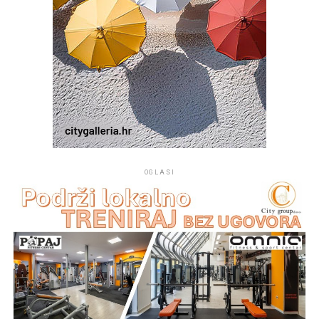
simbolična poveznica laureata s dugom tradicijom
hrvatskoga pjesništva te s idejom Croatie redivive kao
mjesta susreta različitih hrvatskih jezičnih i književnih
izraza.
Ovogodišnja, 36. Croatia rediviva još je jednom pokazala
da ta ideja nije ostala samo na razini kulturnog
koncepta. Ona živi u pjesničkim nastupima, u knjigama i
zbornicima, na Zidovima od poezije, u Maslinovu vijencu,
ali prije svega u susretu pjesnika i publike. Nakon
OGLASI
pjesničkog programa druženje pjesnika, uzvanika i
gostiju nastavljeno je u restoranu
Ružmarin
u Selcima,
gdje je u neformalnom ozračju nastavljen razgovor o
poeziji, jeziku i kulturi.
Z. D.