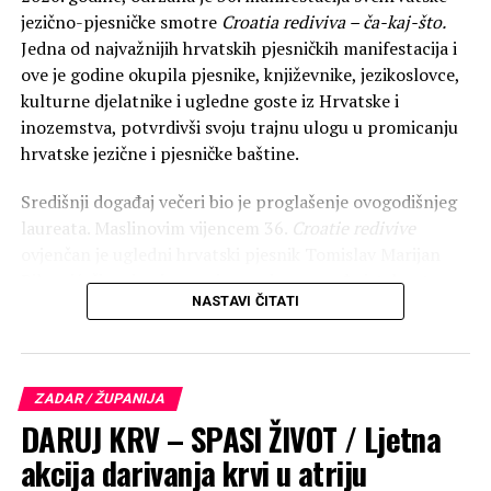
jezično-pjesničke smotre
Croatia rediviva – ča-kaj-što.
Jedna od najvažnijih hrvatskih pjesničkih manifestacija i
ove je godine okupila pjesnike, književnike, jezikoslovce,
kulturne djelatnike i ugledne goste iz Hrvatske i
inozemstva, potvrdivši svoju trajnu ulogu u promicanju
hrvatske jezične i pjesničke baštine.
Središnji događaj večeri bio je proglašenje ovogodišnjeg
laureata. Maslinovim vijencem 36.
Croatie redivive
ovjenčan je ugledni hrvatski pjesnik Tomislav Marijan
Bilosnić, čime je njegovo ime upisano među istaknute
NASTAVI ČITATI
hrvatske književnike koji su tijekom proteklih desetljeća
primili ovo prestižno pjesničko priznanje.
ZADAR / ŽUPANIJA
DARUJ KRV – SPASI ŽIVOT / Ljetna
akcija darivanja krvi u atriju