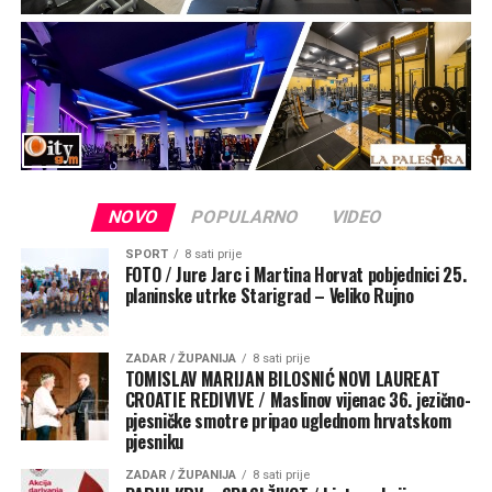
NOVO
POPULARNO
VIDEO
SPORT
8 sati prije
FOTO / Jure Jarc i Martina Horvat pobjednici 25.
planinske utrke Starigrad – Veliko Rujno
ZADAR / ŽUPANIJA
8 sati prije
TOMISLAV MARIJAN BILOSNIĆ NOVI LAUREAT
CROATIE REDIVIVE / Maslinov vijenac 36. jezično-
pjesničke smotre pripao uglednom hrvatskom
pjesniku
ZADAR / ŽUPANIJA
8 sati prije