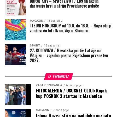
DARUJ KRV – SPASI ŽIVOT / Ljetna akcija
darivanja krvi u atriju Providurove palače
MAGAZIN
15 sati prije
TJEDNI HOROSKOP od 10.8. do 16.8. – Najsretniji
znakovi će biti Ovan, Vaga, Blizanac
SPORT
16 sati prije
27. KOLOVOZA / Hrvatska protiv Latvije na
Višnjiku – zajedno prema Svjetskom prvenstvu
2027.
U TRENDU
ZADAR / ŽUPANIJA
6 dana prije
FOTOGALERIJA / USUSRET OLUJI: Kajak
kup POSKOK 3 startao iz Maslenice
MAGAZIN
7 dana prije
Jelena Rozga stiže na nadaleko poznatu