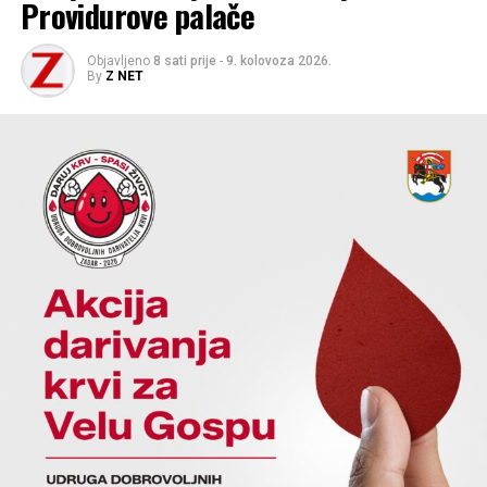
Providurove palače
Objavljeno
8 sati prije
-
9. kolovoza 2026.
By
Z NET