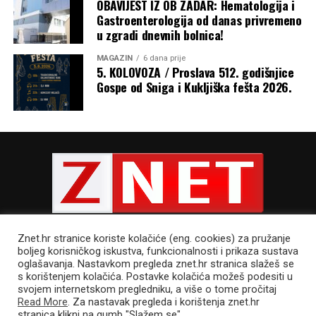
OBAVIJEST IZ OB ZADAR: Hematologija i
Gastroenterologija od danas privremeno
u zgradi dnevnih bolnica!
MAGAZIN
6 dana prije
5. KOLOVOZA / Proslava 512. godišnjice
Gospe od Sniga i Kukljiška fešta 2026.
Znet.hr stranice koriste kolačiće (eng. cookies) za pružanje
boljeg korisničkog iskustva, funkcionalnosti i prikaza sustava
oglašavanja. Nastavkom pregleda znet.hr stranica slažeš se
s korištenjem kolačića. Postavke kolačića možeš podesiti u
POLITIKA PRIVATNOSTI
UVJETI KORIŠTENJA
IMPRESSUM
svojem internetskom pregledniku, a više o tome pročitaj
CJENIK OGLAŠAVANJA
Read More
. Za nastavak pregleda i korištenja znet.hr
stranica klikni na gumb "Slažem se"