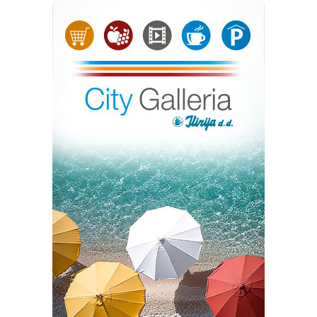
Jadranu bit će promjenljivo oblačno, osobito u drugoj
polovini dana, kada očekujemo jak razvoj kumulusne
naoblake uz grmljavinske pljuskove i mahovite udare
vjetra. Na sjevernom Jadranu zapuhat će jaka, a u
podvelebitskom primorju na mahove i olujna bura, stoga
je potreban oprez pri aktivnostima na moru. Jutarnje
temperature u unutrašnjosti bit će od 19 do 23 °C, a na
sjevernom Jadranu oko 24 °C. Najviše dnevne
temperature bit će u manjem padu te će iznositi od 29
do 33 °C.
Temperatura mora je između 25 i 27 °C, a UV indeks je
visok i vrlo visok.