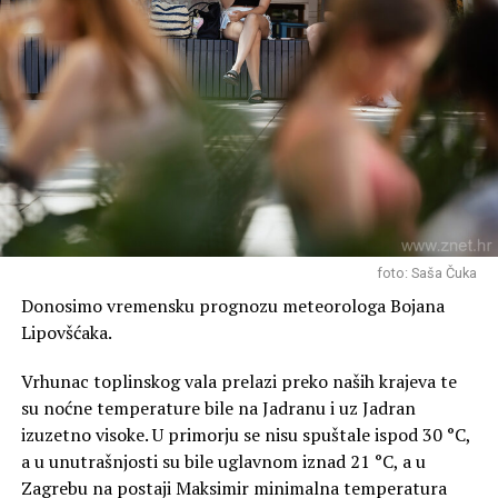
visokog tlaka anticiklone
te grebena toplog zraka afričkog porijekla.
Nebo će dobiti žućkasti sjaj
Duboka ciklona stracionira nad Atlantikom južno od
Islanda. Na njezinoj prednjoj strani jako
jugoistočno
strujanje premješta topao suhi afrički zrak nad
područje zapadne Europe
.
Vjetrovi nad Saharom podigli su velike količine pijeska u
foto: Saša Čuka
zrak i on u jugoistočnoj visinskoj struji dolazi nad
Donosimo vremensku prognozu meteorologa Bojana
Španjolsku, Portugal i Francusku, premještat će se
Lipovšćaka.
sjeverno od Alpa, a
nebo nad našim zapadnim
krajevima u utorak i srijedu dobit će žućkasti sjaj
.
Vrhunac toplinskog vala prelazi preko naših krajeva te
su noćne temperature bile na Jadranu i uz Jadran
Lokalni pljuskovi u Dalmaciji
izuzetno visoke. U primorju se nisu spuštale ispod 30 °C,
a u unutrašnjosti su bile uglavnom iznad 21 °C, a u
Zagrebu na postaji Maksimir minimalna temperatura