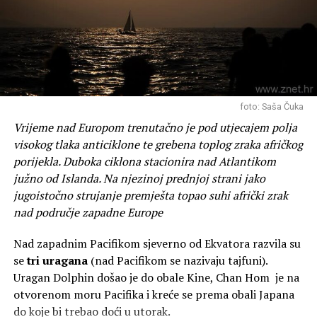
foto: Saša Čuka
Vrijeme nad Europom trenutačno je pod utjecajem polja
visokog tlaka anticiklone te grebena toplog zraka afričkog
porijekla. Duboka ciklona stacionira nad Atlantikom
južno od Islanda. Na njezinoj prednjoj strani jako
jugoistočno strujanje premješta topao suhi afrički zrak
nad područje zapadne Europe
Nad zapadnim Pacifikom sjeverno od Ekvatora razvila su
se
tri uragana
(nad Pacifikom se nazivaju tajfuni).
Uragan Dolphin došao je do obale Kine, Chan Hom je na
otvorenom moru Pacifika i kreće se prema obali Japana
do koje bi trebao doći u utorak.