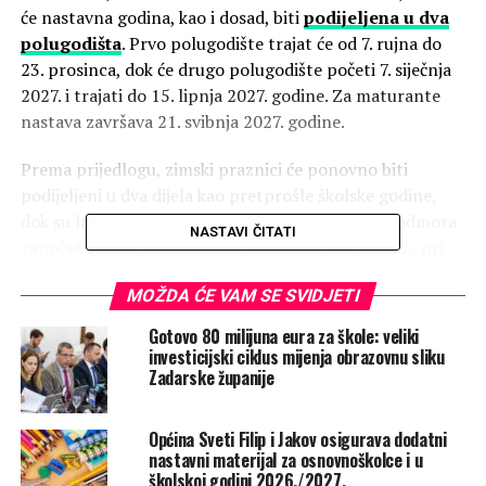
će nastavna godina, kao i dosad, biti
podijeljena u dva
polugodišta
. Prvo polugodište trajat će od 7. rujna do
23. prosinca, dok će drugo polugodište početi 7. siječnja
2027. i trajati do 15. lipnja 2027. godine. Za maturante
nastava završava 21. svibnja 2027. godine.
Prema prijedlogu, zimski praznici će ponovno biti
podijeljeni u dva dijela kao pretprošle školske godine,
dok su lani bili u jednom dijelu. Prvi dio zimskog odmora
NASTAVI ČITATI
započet će 24. prosinca i trajati do 5. siječnja 2027., pri
čemu nastava ponovno počinje 7. siječnja 2027.. Drugi dio
MOŽDA ĆE VAM SE SVIDJETI
zimskog odmora trajat će od 22. do 26. veljače 2027., s
time da nastava počinje 1. ožujka.
Gotovo 80 milijuna eura za škole: veliki
investicijski ciklus mijenja obrazovnu sliku
Odgovarajući na pitanje zašto je zimski odmor ponovno
Zadarske županije
podijeljen u dva dijela, Mužinić Bikić rekla je kako su
razmatrali situaciju iz
aktualne školske godine
, ali i
Općina Sveti Filip i Jakov osigurava dodatni
činjenicu da velik broj državnih praznika iduće školske
nastavni materijal za osnovnoškolce i u
godine pada na vikend.
školskoj godini 2026./2027.