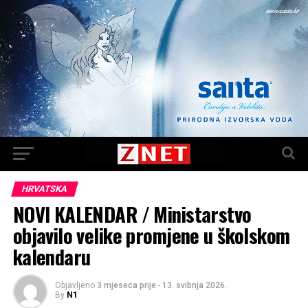
HRVATSKA
NOVI KALENDAR / Ministarstvo
objavilo velike promjene u školskom
kalendaru
Objavljeno
3 mjeseca prije
-
13. svibnja 2026.
By
N1