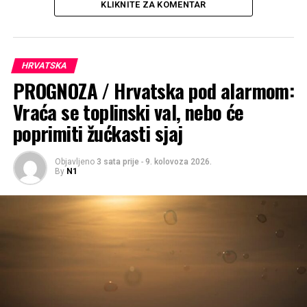
Rate this item:
KLIKNITE ZA KOMENTAR
Submit Rating
No votes yet.
POVEZANE TEME :
NASTAVA
ŠKOLE
HRVATSKA
PROGNOZA / Hrvatska pod alarmom:
UP NEXT
PROGNOZA / Stiže novi val izraženih pljuskova i
Vraća se toplinski val, nebo će
grmljavine, prijeti i novo nevrijeme
poprimiti žućkasti sjaj
NE PROPUSTITE
PROGNOZA / Tek ćemo kratko predahnuti, evo kad stiže
novo jače pogoršanje
Objavljeno
3 sata prije
-
9. kolovoza 2026.
By
N1