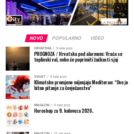
NOVO
POPULARNO
VIDEO
HRVATSKA
3 sata prije
PROGNOZA / Hrvatska pod alarmom: Vraća se
toplinski val, nebo će poprimiti žućkasti sjaj
SVIJET
4 sata prije
Klimatske promjene mijenjaju Mediteran: “Ovo je
hitno pitanje za čovječanstvo”
MAGAZIN
4 sata prije
Horoskop za 9. kolovoza 2026.
MAGAZIN
21 sat prije