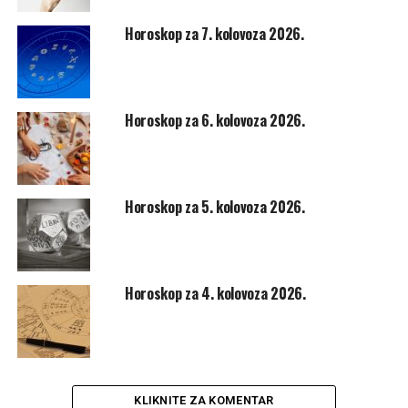
Rak (21.06.-20.07.) – Dnevni horoskop za 06.04.2026.
LJUBAV: U vašim privatnim odnosima i danas će biti
Horoskop za 7. kolovoza 2026.
dosta nemira, nedorečenosti i frustracija. Ostanite mirni.
KARIJERA: Pokušajte unijeti više kreativnosti u svoj rad
jer ćete tako raditi lakše i s više zadovoljstva, a i rezultati
će onda biti bolji.
Horoskop za 6. kolovoza 2026.
ZDRAVLJE&SAVJET: Osamite se i opustite od svega.
Lav (21.07.-21.08.) – Dnevni horoskop za 06.04.2026.
LJUBAV: Na pameti će vam biti zabavljanje bez ozbiljnijih
Horoskop za 5. kolovoza 2026.
pretenzija. To je zato je osjećate da sad nećete dobiti ono
što želite.
KARIJERA: Na radnom mjestu danas bi moglo doći do
iskazivanja emocija i talenata koje niste očekivali. Bit će
Horoskop za 4. kolovoza 2026.
zanimljivo kao na filmu.
ZDRAVLJE&SAVJET: Potrebno vam je opuštanje.
Djevica (22.08.-22.09.) – Dnevni horoskop za 06.04.2026.
LJUBAV: Društenost i otvorenost bit će vaše glavne
KLIKNITE ZA KOMENTAR