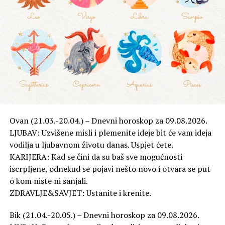
LJUBAV: Ne ulazite u raspravljanja, a pogotovo ne oko
sitnica. Vaš odnos će se poboljšati s vremenom. Treba
pričekati.
KARIJERA: Jedva ćete čekati kraj radnog vremena i
slobodne sate jer jednostavno niste u stanju raditi sa
zadovoljstvom.
ZDRAVLJE&SAVJET: Sjetite se svojih hobija.
Strijelac (23.11.-21.12.) – Dnevni horoskop za
06.04.2026.
LJUBAV: Bit ćete potpuno okrenuti prema partneru, ali
Ovan (21.03.-20.04.) – Dnevni horoskop za 09.08.2026.
će vam on (ona) stalno donositi izazove koji u vama bude
LJUBAV: Uzvišene misli i plemenite ideje bit će vam ideja
nemir.
vodilja u ljubavnom životu danas. Uspjet ćete.
KARIJERA: U poslovnim pregovorima i na sastancima
KARIJERA: Kad se čini da su baš sve mogućnosti
oslonit ćete se na svoju kreativnost i tako naći zajednički
iscrpljene, odnekud se pojavi nešto novo i otvara se put
jezik s drugima.
o kom niste ni sanjali.
ZDRAVLJE&SAVJET: Razmislite o svojoj prehrani.
ZDRAVLJE&SAVJET: Ustanite i krenite.
Jarac (22.12.-20.01.) – Dnevni horoskop za 06.04.2026.
Bik (21.04.-20.05.) – Dnevni horoskop za 09.08.2026.