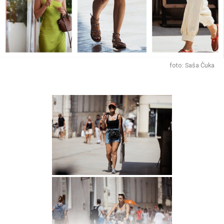
Vaga (23.09.-22.10.) – Dnevni horoskop za 09.08.2026.
LJUBAV: Pred vama je sjajan dan za svaku vrstu druženja,
upoznavanja i zabavljanja. Izađite među ljude, bit će vam
lijepo.
KARIJERA: Ništa vam danas neće biti teško. Čak i ako od
foto: Saša Čuka
vas zatraže nešto što inače ne volite, vi ćete to odraditi
bez prigovora.
ZDRAVLJE&SAVJET: Veselite se.
Škorpion (23.10.-22.11.) – Dnevni horoskop za
09.08.2026.
LJUBAV: Mnogi će se i danas vrlo lijepo zabavljati i
otkrivati put do nečijeg srca. Ići će im od ruke gotovo sve
što požele.
KARIJERA: Vrijeme radi za vas, a vi mu se prepuštate s
punim povjerenjem. Osjećate da vaših pet minuta tek
dolazi.
ZDRAVLJE&SAVJET: Posadite neku biljku.