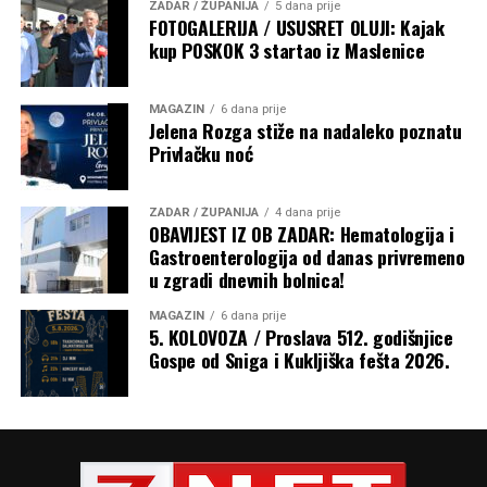
ZADAR / ŽUPANIJA
5 dana prije
FOTOGALERIJA / USUSRET OLUJI: Kajak
kup POSKOK 3 startao iz Maslenice
MAGAZIN
6 dana prije
Jelena Rozga stiže na nadaleko poznatu
Privlačku noć
ZADAR / ŽUPANIJA
4 dana prije
OBAVIJEST IZ OB ZADAR: Hematologija i
Gastroenterologija od danas privremeno
u zgradi dnevnih bolnica!
MAGAZIN
6 dana prije
5. KOLOVOZA / Proslava 512. godišnjice
Gospe od Sniga i Kukljiška fešta 2026.