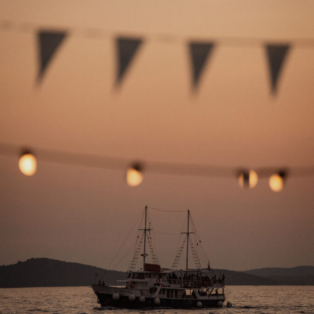
zbog kojih je stanje ovakvo kakvo jest. Nešto ćete
spoznati.
KARIJERA: Ne morate ići do kraja, ali ono što se od vas
traži treba odraditi profesionalno. Potrudite se malo
više.
ZDRAVLJE&SAVJET: Gimnasticirajte.
Ribe (20.02.-20.03.) – Dnevni horoskop za 09.08.2026.
LJUBAV: Danas će vam partner vjerojatno biti malo
tužan, depresivan. Dat ćete sve od sebe da mu (joj)
promijenite raspoloženje na bolje.
KARIJERA: Kvalitetna komunikacija bit će temelj
današnjeg poslovnog uspjeha. Uspjet ćete prebroditi sve
nesuglasice.
ZDRAVLJE&SAVJET: Ne budite agresivni.