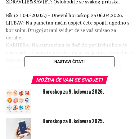
ZDRAVLJE&SAVJET: Oslobodite se svakog pritiska.
Bik (21.04.-20.05.) – Dnevni horoskop za 06.04.2026.
LJUBAV: Na pametan način uspjet ćete spojiti ugodno s
korisnim. Drugoj strani svidjet će se vaš smisao za
detalje.
KARIJERA: Na sastancima će doći do petljavina koje će
vas iznutra živcirati. Vi volite da je sve jasno, a događa se
suprotno.
NASTAVI ČITATI
ZDRAVLJE&SAVJET: Stresovi na koje ste već navikli.
MOŽDA ĆE VAM SE SVIDJETI
Blizanci (21.05.-20.06.) – Dnevni horoskop za
06.04.2026.
Horoskop za 9. kolovoza 2026.
LJUBAV: Doći će do malih nadmudrivanja između vas i
voljene osobe. U tome ćete vi biti ona luđa strana.
KARIJERA: Završit ćete čim prije sve što treba i s radošću
ćete se prepustiti zasluženoj dokolici.
Horoskop za 8. kolovoza 2025.
ZDRAVLJE&SAVJET: Mala živciranja.