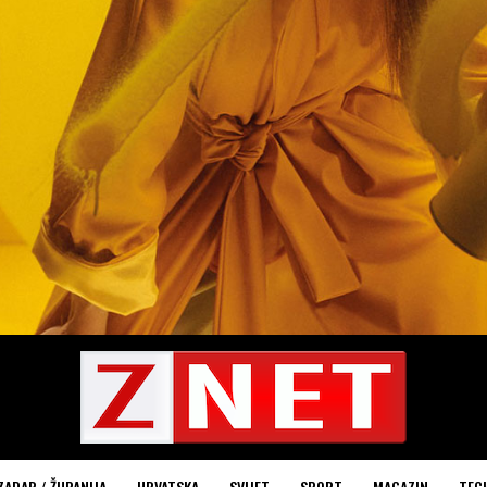
ZADAR / ŽUPANIJA
HRVATSKA
SVIJET
SPORT
MAGAZIN
TEC