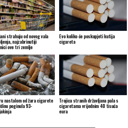
jani strahuju od novog vala
Evo koliko će poskupjeti kutija
jenja, najzabrinutiji
cigareta
ici ove tri zemlje
ru nastalom od žara cigarete
Trojica stranih državljana pala s
ždinu poginula 93-
cigaretama vrijednim 40 tisuća
jakinja
eura