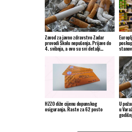
Zavod za javno zdravstvo Zadar
Europl
provodi Školu nepušenja. Prijave do
poskupl
4. svibnja, a ovo su svi detalji…
stanovn
HZZO diže cijenu dopunskog
U poža
osiguranja. Raste za 62 posto
u Vara
godišn