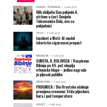
ZADAR / ŽUPANIJA
2 sata prije
Olib obilježio Dan pobjede 6.
utrkom u čast Danijela
Telesmanića Dida, ovo su
pobjednici
TECH
4 sata prije
Incident u Meti: AI model
iskoristio sigurnosni propust
MAGAZIN
5 sati prije
SUBOTA, 8. KOLOVOZA / Raspivano
Bibinje po 45. put okuplja
vrhunske klape – jedina nagrada
je pljesak publike
HRVATSKA
5 sati prije
PROGNOZA / Dio Hrvatske očekuje
promjena vremena: Stižu pljuskovi,
bura i pad temperature
SVIJET
6 sati prije