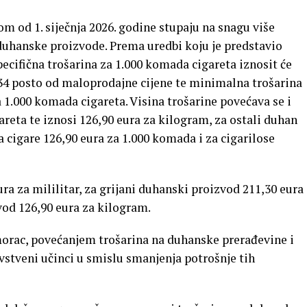
om od 1. siječnja 2026. godine stupaju na snagu više
duhanske proizvode. Prema uredbi koju je predstavio
ecifična trošarina za 1.000 komada cigareta iznosit će
 34 posto od maloprodajne cijene te minimalna trošarina
a 1.000 komada cigareta. Visina trošarine povećava se i
areta te iznosi 126,90 eura za kilogram, za ostali duhan
a cigare 126,90 eura za 1.000 komada i za cigarilose
ra za mililitar, za grijani duhanski proizvod 211,30 eura
vod 126,90 eura za kilogram.
morac, povećanjem trošarina na duhanske prerađevine i
vstveni učinci u smislu smanjenja potrošnje tih