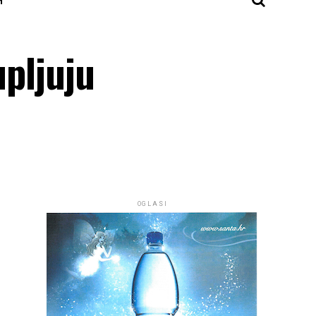
upljuju
OGLASI