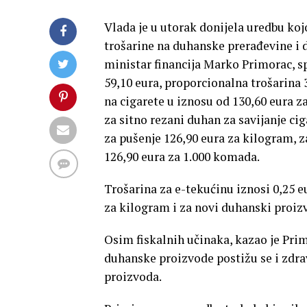
Vlada je u utorak donijela uredbu koj
trošarine na duhanske prerađevine i 
ministar financija Marko Primorac, sp
59,10 eura, proporcionalna trošarina
na cigarete u iznosu od 130,60 eura z
za sitno rezani duhan za savijanje cig
za pušenje 126,90 eura za kilogram, z
126,90 eura za 1.000 komada.
Trošarina za e-tekućinu iznosi 0,25 eu
za kilogram i za novi duhanski proiz
Osim fiskalnih učinaka, kazao je Pri
duhanske proizvode postižu se i zdra
proizvoda.