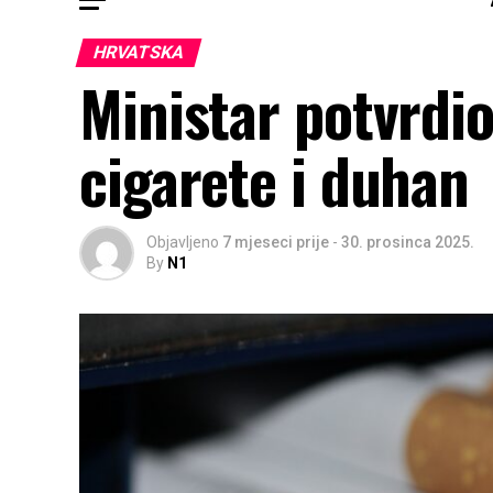
HRVATSKA
Ministar potvrdio
cigarete i duhan
Objavljeno
7 mjeseci prije
-
30. prosinca 2025.
By
N1