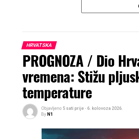
HRVATSKA
PROGNOZA / Dio Hrv
vremena: Stižu pljusk
temperature
Objavljeno
5 sati prije
-
6. kolovoza 2026.
By
N1