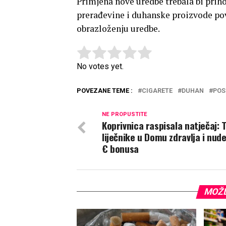
Primjena nove uredbe trebala bi prih
prerađevine i duhanske proizvode pove
obrazloženju uredbe.
Rate this item:
Submit Rating
No votes yet.
POVEZANE TEME :
CIGARETE
DUHAN
POS
NE PROPUSTITE
Koprivnica raspisala natječaj: 
liječnike u Domu zdravlja i nude 
€ bonusa
MOŽD