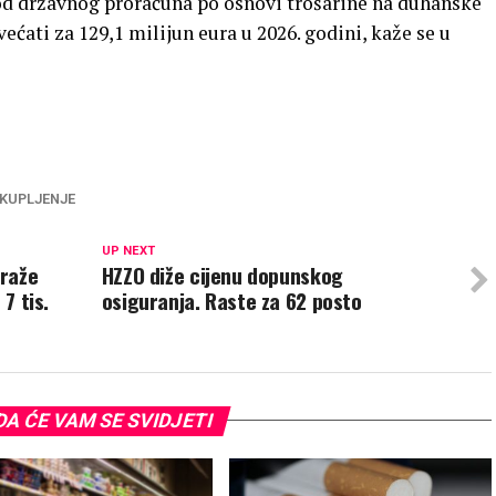
od državnog proračuna po osnovi trošarine na duhanske
ćati za 129,1 milijun eura u 2026. godini, kaže se u
KUPLJENJE
UP NEXT
Traže
HZZO diže cijenu dopunskog
7 tis.
osiguranja. Raste za 62 posto
A ĆE VAM SE SVIDJETI