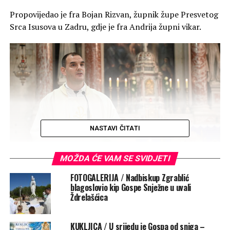
Propovijedao je fra Bojan Rizvan, župnik župe Presvetog
Srca Isusova u Zadru, gdje je fra Andrija župni vikar.
NASTAVI ČITATI
MOŽDA ĆE VAM SE SVIDJETI
FOTOGALERIJA / Nadbiskup Zgrablić
blagoslovio kip Gospe Snježne u uvali
„Fra Andrija je čudesan u mnogim riječima i djelovanju, a
Ždrelašćica
ponekad je i čudan, pa nije želio slaviti svoju zlatni
jubilej. Stoga su subraća, da on to i ne zna, organizirali
KUKLJICA / U srijedu je Gospa od sniga –
proslavu zlatnog jubileja“, rekao je uvodno Rizvan.