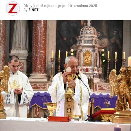
Objavljeno
8 mjeseci prije
-
10. prosinca 2025.
By
Z NET