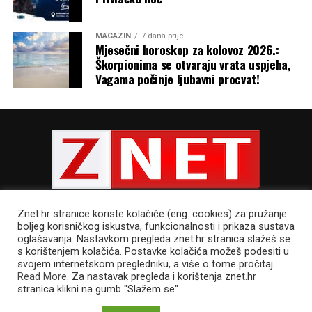
župnog vikara i župnika. Održao je brojne duhovne
vježbe svećenicima, redovnicama i redovnicima, duhovne
seminare i česti je sugovornik u tumačenju Božje riječi u
MAGAZIN
7 dana prije
Mjesečni horoskop za kolovoz 2026.:
medijima.
Škorpionima se otvaraju vrata uspjeha,
Vagama počinje ljubavni procvat!
Bio je među osnivateljima udruge Pro Vita u Zadru 1991.
g. po čijem je djelovanju rođeno oko dvije tisuće djece
koju su roditelji prvotno htjeli pobaciti. Duhovni je
asistent Franjevačkog svjetovnog reda i autor nekoliko
knjiga.
Fra Andrija je dobitnik Nagrade za životno djelo
„Treba se zapitati oko čega se uistinu okreće moj život –
Zadarske županije 2024. godine, za svoj dugogodišnji
oko Boga ili samo oko mojih planova, interesa i želja? Je
plodni pastoralni i duhovni rad.
Znet.hr stranice koriste kolačiće (eng. cookies) za pružanje
li Krist kormilo moje životne lađe ili Boga zazivam samo
boljeg korisničkog iskustva, funkcionalnosti i prikaza sustava
kada zaprijeti oluja? Slušam li njegovu riječ samo kad mi
oglašavanja. Nastavkom pregleda znet.hr stranica slažeš se
s korištenjem kolačića. Postavke kolačića možeš podesiti u
odgovara ili joj dopuštam da ispravlja moj smjer, mijenja
POLITIKA PRIVATNOSTI
UVJETI KORIŠTENJA
IMPRESSUM
svojem internetskom pregledniku, a više o tome pročitaj
moje odluke i oblikuje moje odnose?
CJENIK OGLAŠAVANJA
Read More
. Za nastavak pregleda i korištenja znet.hr
stranica klikni na gumb "Slažem se"
Može se dogoditi da osoba sudjeluje u procesijama,