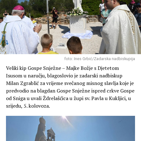
u ljubavi predodredi za posinstvo, za sebe“, istaknuo je
Rizvan, rekavši da je čudesnost Božje ljubavi izlivena u
Marijinom životu i u životu svakog krštenika, pa i
svećenika – ne našom zaslugom, nego Božjom milošću.
„Bog je Mariju unaprijed oslobodio svake ljage grijeha.
Bog se uvijek objavljuje kao onaj koji oslobađa, a ne kao
onaj koji zarobljava. Božje djelovanje je iznad vremena,
foto: Ines Grbić/Zadarska nadbiskupija
ono zahvaća u prošlost i u budućnost. Po zaslugama
Kristove smrti, ono je unaprijed očistilo Mariju u njenom
Veliki kip Gospe Snježne – Majke Božje s Djetetom
začeću. Kod Boga je vječnost sada – uokvireno je sve što
Isusom u naručju, blagoslovio je zadarski nadbiskup
smo mi bili, sve što jesmo, ali i što ćemo biti“, poručio je
Milan Zgrablić za vrijeme svečanog misnog slavlja koje je
fra Bojan.
predvodio na blagdan Gospe Snježne ispred crkve Gospe
od Sniga u uvali Ždrelašćica u župi sv. Pavla u Kukljici, u
srijedu, 5. kolovoza.