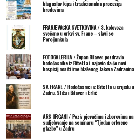
blagoslov kipa i tradicionalna procesija
brodovima
U zahvalnosti Bogu za zlatni svećenički jubilej fra
Andrije, za njegov život, svećeništvo i poslanje koje mu
je Bog povjerio, fra Bojan je rekao da je to slavlje zahvala
FRANJEVAČKA SVETKOVINA / 3. kolovoza
svečano u crkvi sv. Frane – slavi se
mnogih koji žive od razlomljene Kristove riječi koju fra
Porcijunkula
Andrija donosi u svom djelovanju. Uz fra Andrijino
lomljenje riječi Evanđelja, mnogi vjernici rasli su i po
FOTOGALERIJA / Župan Bilaver pozdravio
njegovim rukama primali milosti slavljenja otajstava
hodočasnike iz Bitetta i najavio da će novi
vjere, propovijedanja, sakramenata. Stoga s fra Andrijom
hospicij nositi ime blaženog Jakova Zadranina
zahvaljujemo Bogu na tom plodnom služenju, rekao je
Rizvan.
SV. FRANE / Hodočasnici iz Bitetta u srijedu u
Zadru. Stižu i Bilaver i Erlić
ARS ORGANI / Poziv pjevačima i zborovima na
sudjelovanje na seminaru “Tjedan crkvene
glazbe” u Zadru