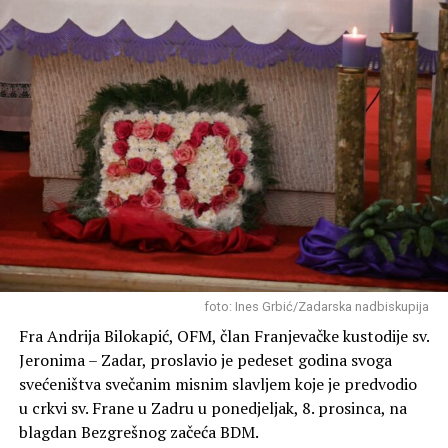
foto: Ines Grbić/Zadarska nadbiskupija
Fra Andrija Bilokapić, OFM, član Franjevačke kustodije sv.
Jeronima – Zadar, proslavio je pedeset godina svoga
svećeništva svečanim misnim slavljem koje je predvodio
u crkvi sv. Frane u Zadru u ponedjeljak, 8. prosinca, na
blagdan Bezgrešnog začeća BDM.