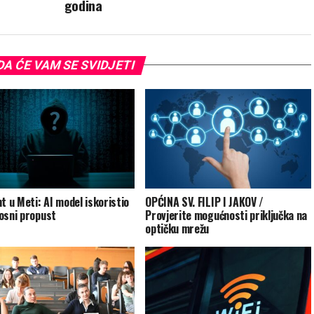
godina
A ĆE VAM SE SVIDJETI
nt u Meti: AI model iskoristio
OPĆINA SV. FILIP I JAKOV /
osni propust
Provjerite mogućnosti priključka na
optičku mrežu