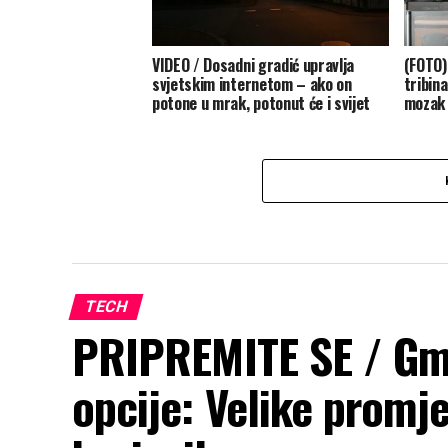
VIDEO / Dosadni gradić upravlja
(FOTO)
svjetskim internetom – ako on
tribina
potone u mrak, potonut će i svijet
mozak 
TECH
PRIPREMITE SE / Gma
opcije: Velike promj