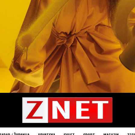
ZADAR / ŽUPANIJA
HRVATSKA
SVIJET
SPORT
MAGAZIN
TEC