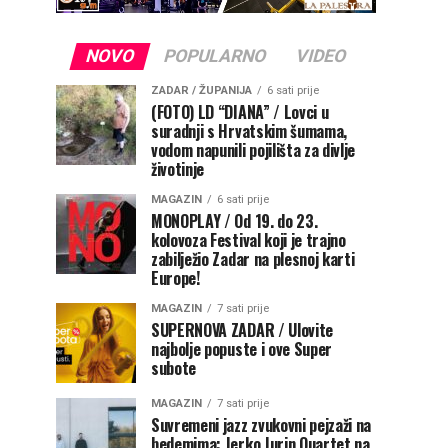
NOVO
POPULARNO
VIDEO
ZADAR / ŽUPANIJA
6 sati prije
(FOTO) LD “DIANA” / Lovci u
suradnji s Hrvatskim šumama,
vodom napunili pojilišta za divlje
životinje
MAGAZIN
6 sati prije
MONOPLAY / Od 19. do 23.
kolovoza Festival koji je trajno
zabilježio Zadar na plesnoj karti
Europe!
MAGAZIN
7 sati prije
SUPERNOVA ZADAR / Ulovite
najbolje popuste i ove Super
subote
MAGAZIN
7 sati prije
Suvremeni jazz zvukovni pejzaži na
bedemima: Jerko Jurin Quartet na