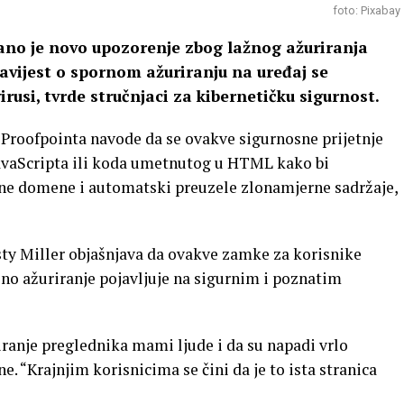
foto: Pixabay
no je novo upozorenje zbog lažnog ažuriranja
avijest o spornom ažuriranju na uređaj se
irusi, tvrde stručnjaci za kibernetičku sigurnost.
z Proofpointa navode da se ovakve sigurnosne prijetnje
JavaScripta ili koda umetnutog u HTML kako bi
ane domene i automatski preuzele zlonamjerne sadržaje,
sty Miller objašnjava da ovakve zamke za korisnike
ažno ažuriranje pojavljuje na sigurnim i poznatim
iranje preglednika mami ljude i da su napadi vrlo
ne. “Krajnjim korisnicima se čini da je to ista stranica