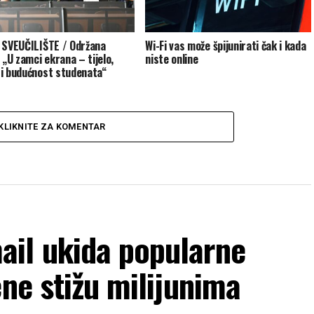
 SVEUČILIŠTE / Održana
Wi-Fi vas može špijunirati čak i kada
 „U zamci ekrana – tijelo,
niste online
i budućnost studenata“
KLIKNITE ZA KOMENTAR
il ukida popularne
ene stižu milijunima