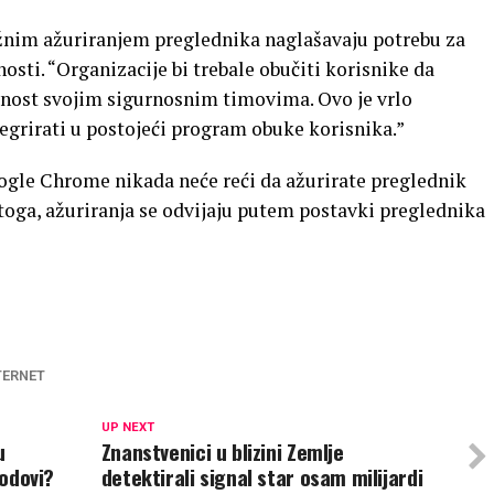
lažnim ažuriranjem preglednika naglašavaju potrebu za
sti. “Organizacije bi trebale obučiti korisnike da
ivnost svojim sigurnosnim timovima. Ovo je vrlo
tegrirati u postojeći program obuke korisnika.”
gle Chrome nikada neće reći da ažurirate preglednik
oga, ažuriranja se odvijaju putem postavki preglednika
TERNET
UP NEXT
u
Znanstvenici u blizini Zemlje
kodovi?
detektirali signal star osam milijardi