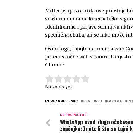
Miller je upozorio da ove prijetnje 
snažnim mjerama kibernetičke sigurno
identificiraju i prijave sumnjivu akt
specifična obuka, ali se lako može in
Osim toga, imajte na umu da vam Goo
putem skočne web stranice. Umjesto t
Chrome.
Rate this item:
Submit Rating
No votes yet.
POVEZANE TEME :
FEATURED
GOOGLE
IN
NE PROPUSTITE
WhatsApp uvodi dugo očekivan
značajku: Znate li što su tajni 