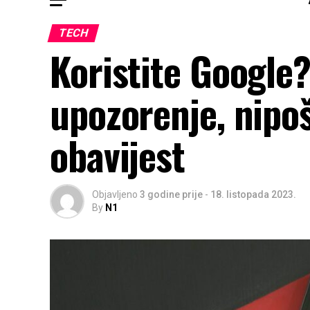
TECH
Koristite Google
upozorenje, nipo
obavijest
Objavljeno
3 godine prije
-
18. listopada 2023.
By
N1