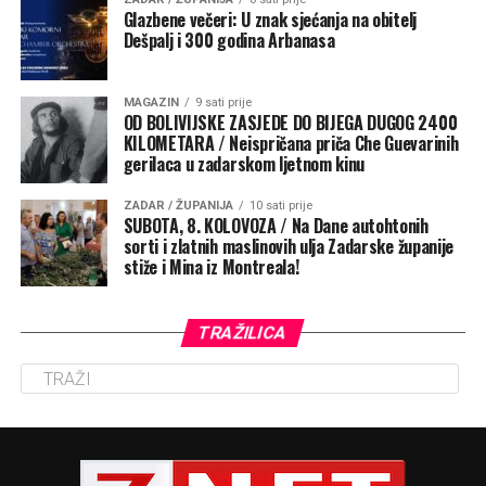
Glazbene večeri: U znak sjećanja na obitelj
Dešpalj i 300 godina Arbanasa
MAGAZIN
9 sati prije
OD BOLIVIJSKE ZASJEDE DO BIJEGA DUGOG 2400
KILOMETARA / Neispričana priča Che Guevarinih
gerilaca u zadarskom ljetnom kinu
ZADAR / ŽUPANIJA
10 sati prije
SUBOTA, 8. KOLOVOZA / Na Dane autohtonih
sorti i zlatnih maslinovih ulja Zadarske županije
stiže i Mina iz Montreala!
TRAŽILICA