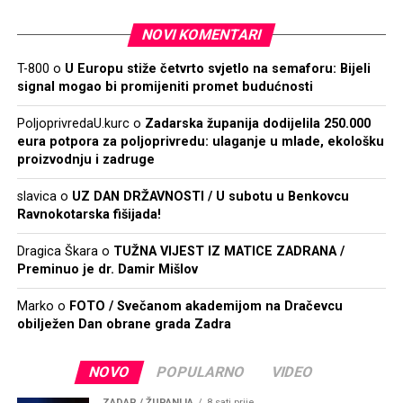
NOVI KOMENTARI
T-800
o
U Europu stiže četvrto svjetlo na semaforu: Bijeli
signal mogao bi promijeniti promet budućnosti
PoljoprivredaU.kurc
o
Zadarska županija dodijelila 250.000
eura potpora za poljoprivredu: ulaganje u mlade, ekološku
proizvodnju i zadruge
slavica
o
UZ DAN DRŽAVNOSTI / U subotu u Benkovcu
Ravnokotarska fišijada!
Dragica Škara
o
TUŽNA VIJEST IZ MATICE ZADRANA /
Preminuo je dr. Damir Mišlov
Marko
o
FOTO / Svečanom akademijom na Dračevcu
obilježen Dan obrane grada Zadra
NOVO
POPULARNO
VIDEO
ZADAR / ŽUPANIJA
8 sati prije