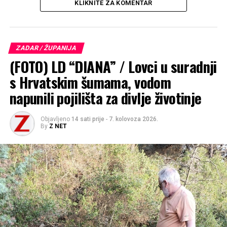
KLIKNITE ZA KOMENTAR
ZADAR / ŽUPANIJA
(FOTO) LD “DIANA” / Lovci u suradnji
s Hrvatskim šumama, vodom
napunili pojilišta za divlje životinje
Objavljeno
14 sati prije
-
7. kolovoza 2026.
By
Z NET