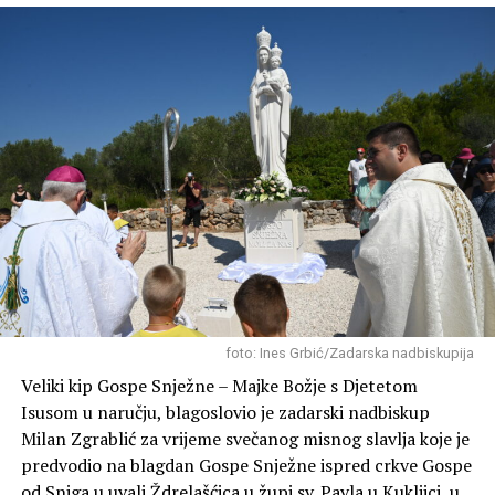
Članovi Lovačkog društva “Diana” redovito obilaze i
foto: Ines Grbić/Zadarska nadbiskupija
grade pojilišta za divljač u svojim lovištima (poput
Veliki kip Gospe Snježne – Majke Božje s Djetetom
Blatskog gaja, Novigrada, Škabrnje o ostalih lokacija)
Isusom u naručju, blagoslovio je zadarski nadbiskup
kako bi životinjama osigurali svježu vodu tijekom ljetnih
Milan Zgrablić za vrijeme svečanog misnog slavlja koje je
suša i kako bi se zaštitilo njihovo stanište.
predvodio na blagdan Gospe Snježne ispred crkve Gospe
od Sniga u uvali Ždrelašćica u župi sv. Pavla u Kukljici, u