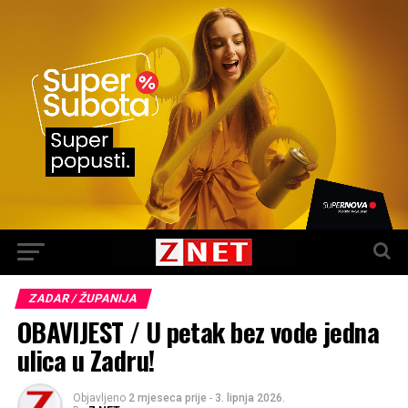
ZADAR / ŽUPANIJA
OBAVIJEST / U petak bez vode jedna
ulica u Zadru!
Objavljeno
2 mjeseca prije
-
3. lipnja 2026.