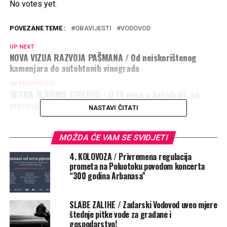
No votes yet.
POVEZANE TEME :
OBAVIJESTI
VODOVOD
UP NEXT
NOVA VIZIJA RAZVOJA PAŠMANA / Od neiskorištenog
kamenjara do autohtonih vinograda
NE PROPUSTITE
SUTRA SLAVIMO TIJELOVO / U 19 misa u katedrali, pa
procesija do sv. Šime
NASTAVI ČITATI
MOŽDA ĆE VAM SE SVIDJETI
4. KOLOVOZA / Privremena regulacija
prometa na Poluotoku povodom koncerta
“300 godina Arbanasa”
SLABE ZALIHE / Zadarski Vodovod uveo mjere
štednje pitke vode za građane i
gospodarstvo!