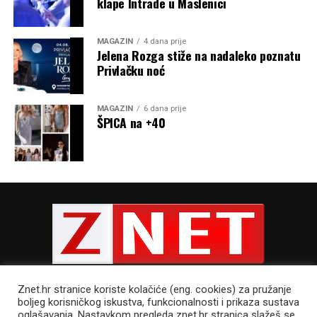
klape Intrade u Maslenici
MAGAZIN
4 dana prije
Jelena Rozga stiže na nadaleko poznatu
Privlačku noć
MAGAZIN
6 dana prije
ŠPICA na +40
Nakon mise održana je procesija brodovima od
Ždrelašćice do Kukljice, a nadbiskup i svećenici
koncelebranti bili su u brodu u kojem se vozio Gospin kip
iz Ždrelašćice u župnu crkvu sv. Pavla u Kukljicu. Za
vrijeme plovidbe, brodovi su kružili oko broda u kojem je
Gospin kip koji je okićen zlatnim nakitom, brojnim
Znet.hr stranice koriste kolačiće (eng. cookies) za pružanje
zavjetnim darovima.
boljeg korisničkog iskustva, funkcionalnosti i prikaza sustava
oglašavanja. Nastavkom pregleda znet.hr stranica slažeš se