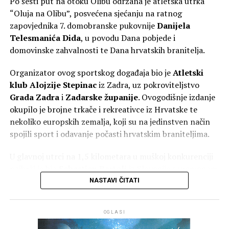
Po šesti put na otoku Olibu održana je atletska utrka
Kip Marije s Isusom, oboje s krunama na glavi, izrađen je
“Oluja na Olibu”, posvećena sjećanju na ratnog
od plemenitog bračkog kamena i visok je tri metra, a s
zapovjednika 7. domobranske pukovnije
Danijela
postoljem četiri metra te je među najvećim Gospinim
Telesmanića Dida
, u povodu Dana pobjede i
kipovima u Hrvatskoj. Klesar Vlado Knežević radio ga je
domovinske zahvalnosti te Dana hrvatskih branitelja.
osamnaest mjeseci u klesarskoj radnji ‘Markvinia’ u
Biogradu na Moru. Kip se nalazi uz jedan od
Organizator ovog sportskog događaja bio je
Atletski
najprometnijih pomorskih kanala između otoka Ugljana i
klub Alojzije Stepinac
iz Zadra, uz pokroviteljstvo
Pašmana kojim tijekom sezone dnevno prođe više od
Grada Zadra
i
Zadarske županije
. Ovogodišnje izdanje
dvije tisuće plovila. Želja župljana je da kip posjetiteljima
okupilo je brojne trkače i rekreativce iz Hrvatske te
i prolaznicima koji plove tim kanalom bude
nekoliko europskih zemalja, koji su na jedinstven način
svjedočanstvo vjere, da se na tom mjestu časti Marija. Taj
spojili sport i odavanje počasti hrvatskim braniteljima.
projekt župe Kukljica pomogli su Općina Kukljica te
U glavnoj utrci na 1,5 kilometara u muškoj konkurenciji
drugi dobročinitelji i donatori.
najbrži je bio
Sebastjan Bartolj
iz Slovenije s vremenom
5:35. Drugo mjesto osvojio je
Jakov Sorić
iz Zadra (6:04),
NASTAVI ČITATI
dok je treći kroz cilj prošao
Dario Linardić
iz TK Rival
Rijeka s vremenom 6:05.
OGLASI