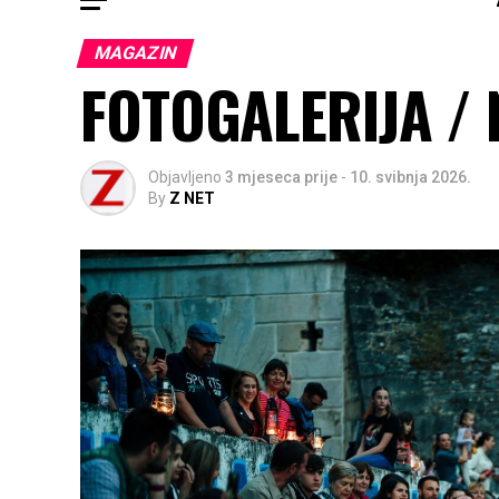
MAGAZIN
FOTOGALERIJA / 
Objavljeno
3 mjeseca prije
-
10. svibnja 2026.
By
Z NET