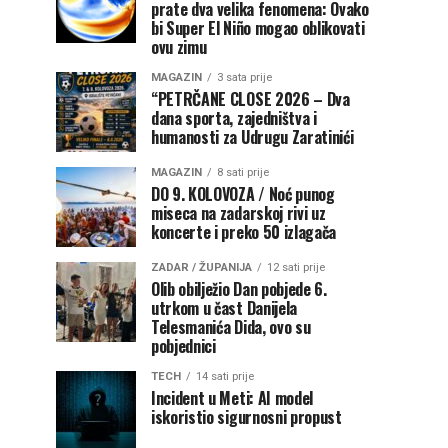
prate dva velika fenomena: Ovako
bi Super El Niño mogao oblikovati
ovu zimu
MAGAZIN
3 sata prije
“PETRČANE CLOSE 2026 – Dva
dana sporta, zajedništva i
humanosti za Udrugu Zaratinići
MAGAZIN
8 sati prije
DO 9. KOLOVOZA / Noć punog
miseca na zadarskoj rivi uz
koncerte i preko 50 izlagača
ZADAR / ŽUPANIJA
12 sati prije
Olib obilježio Dan pobjede 6.
utrkom u čast Danijela
Telesmanića Dida, ovo su
pobjednici
TECH
14 sati prije
Incident u Meti: AI model
iskoristio sigurnosni propust