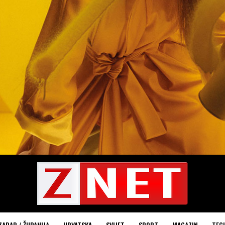
ZADAR / ŽUPANIJA
HRVATSKA
SVIJET
SPORT
MAGAZIN
TEC