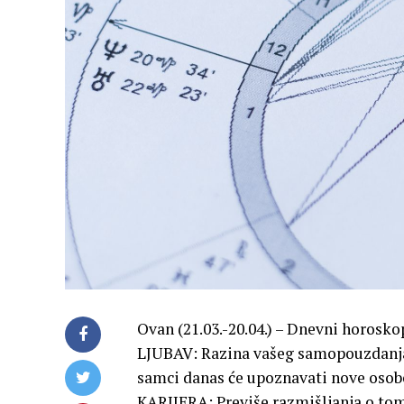
Ovan (21.03.-20.04.) – Dnevni horoskop
LJUBAV: Razina vašeg samopouzdanja b
samci danas će upoznavati nove osob
KARIJERA: Previše razmišljanja o to