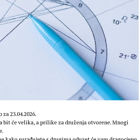
 za 23.04.2026.
it će velika, a prilike za druženja otvorene. Mnogi
e.
me kako surađujete s drugima oduzet će vam dragocjeno