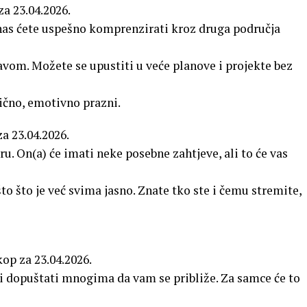
za 23.04.2026.
as ćete uspešno komprenzirati kroz druga područja
avom. Možete se upustiti u veće planove i projekte bez
čno, emotivno prazni.
za 23.04.2026.
u. On(a) će imati neke posebne zahtjeve, ali to će vas
 što je već svima jasno. Znate tko ste i čemu stremite,
kop za 23.04.2026.
 i dopuštati mnogima da vam se približe. Za samce će to