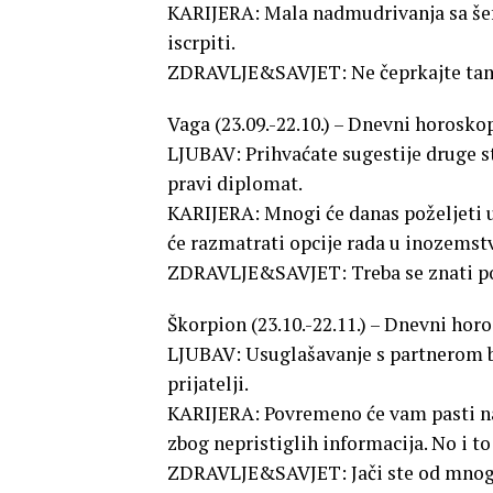
KARIJERA: Mala nadmudrivanja sa šefo
iscrpiti.
ZDRAVLJE&SAVJET: Ne čeprkajte tamo
Vaga (23.09.-22.10.) – Dnevni horoskop
LJUBAV: Prihvaćate sugestije druge st
pravi diplomat.
KARIJERA: Mnogi će danas poželjeti u
će razmatrati opcije rada u inozemst
ZDRAVLJE&SAVJET: Treba se znati p
Škorpion (23.10.-22.11.) – Dnevni horo
LJUBAV: Usuglašavanje s partnerom bit
prijatelji.
KARIJERA: Povremeno će vam pasti na 
zbog nepristiglih informacija. No i to 
ZDRAVLJE&SAVJET: Jači ste od mnog