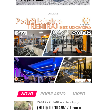
OGLASI
NOVO
POPULARNO
VIDEO
ZADAR / ŽUPANIJA
14 sati prije
(FOTO) LD “DIANA” / Lovci u