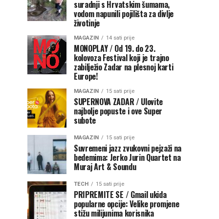
suradnji s Hrvatskim šumama,
vodom napunili pojilišta za divlje
životinje
MAGAZIN
14 sati prije
MONOPLAY / Od 19. do 23.
kolovoza Festival koji je trajno
zabilježio Zadar na plesnoj karti
Europe!
MAGAZIN
15 sati prije
SUPERNOVA ZADAR / Ulovite
najbolje popuste i ove Super
subote
MAGAZIN
15 sati prije
Suvremeni jazz zvukovni pejzaži na
bedemima: Jerko Jurin Quartet na
Muraj Art & Soundu
TECH
15 sati prije
PRIPREMITE SE / Gmail ukida
popularne opcije: Velike promjene
stižu milijunima korisnika