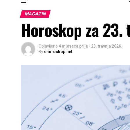
MAGAZIN
Horoskop za 23. 
Objavljeno
4 mjeseca prije
-
23. travnja 2026.
By
ehoroskop.net