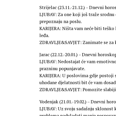
Strijelac (23.11.-21.12.) – Dnevni horo
LJUBAV: Za one koji još traže srodnu 
prepoznaju na poslu.
KARIJERA: Ništa vam neće biti teško 
leđa.
ZDRAVLJE&SAVJET: Zanimate se za 
Jarac (22.12.-20.01.) – Dnevni horosko
LJUBAV: Nedostajat će vam emotivnog
prazninu popunjavate.
KARIJERA: U poslovima gdje postoji sl
uhodane djelatnosti bit će vam dosad
ZDRAVLJE&SAVJET: Pomozite slabij
Vodenjak (21.01.-19.02.) – Dnevni horo
LJUBAV: Uz svoju sadašnju sklonost ka
problema nadvladati manje nespora