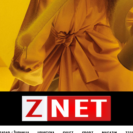
ZADAR / ŽUPANIJA
HRVATSKA
SVIJET
SPORT
MAGAZIN
TEC