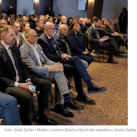
foto: Grad Zadar / Marko-Lorenzo Blaslov/Sportska zajednica Grada Zadra