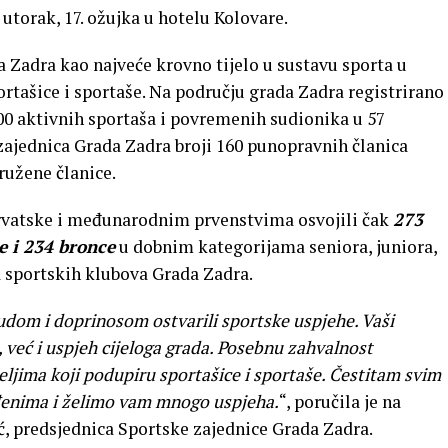
utorak, 17. ožujka u hotelu Kolovare.
 Zadra kao najveće krovno tijelo u sustavu sporta u
rtašice i sportaše. Na području grada Zadra registrirano
300 aktivnih sportaša i povremenih sudionika u 57
zajednica Grada Zadra broji 160 punopravnih članica
ružene članice.
Hrvatske i međunarodnim prvenstvima osvojili čak
273
e i 234 bronce
u dobnim kategorijama seniora, juniora,
 sportskih klubova Grada Zadra.
rudom i doprinosom ostvarili sportske uspjehe.
Vaši
 već i uspjeh cijeloga grada. Posebnu zahvalnost
ljima koji podupiru sportašice i sportaše. Č
estitam svim
đenima i želimo vam mnogo uspjeha.
“, poručila je na
, predsjednica Sportske zajednice Grada Zadra.