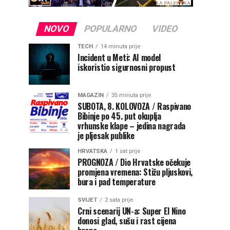
NOVO
POPULARNO
VIDEO
TECH
14 minuta prije
Incident u Meti: AI model
iskoristio sigurnosni propust
MAGAZIN
35 minuta prije
SUBOTA, 8. KOLOVOZA / Raspivano
Bibinje po 45. put okuplja
vrhunske klape – jedina nagrada
je pljesak publike
HRVATSKA
1 sat prije
PROGNOZA / Dio Hrvatske očekuje
promjena vremena: Stižu pljuskovi,
bura i pad temperature
SVIJET
2 sata prije
Crni scenarij UN-a: Super El Nino
donosi glad, sušu i rast cijena