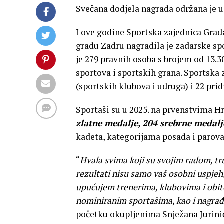
Svečana dodjela nagrada održana je u 
I ove godine Sportska zajednica Grada
gradu Zadru nagradila je zadarske spo
je 279 pravnih osoba s brojem od 13.
sportova i sportskih grana. Sportska 
(sportskih klubova i udruga) i 22 prid
Sportaši su u 2025. na prvenstvima 
zlatne medalje, 204 srebrne medalj
kadeta, kategorijama posada i parova
“
Hvala svima koji su svojim radom, t
rezultati nisu samo vaš osobni uspjeh,
upućujem trenerima, klubovima i obite
nominiranim sportašima, kao i nagra
početku okupljenima Snježana Jurinić