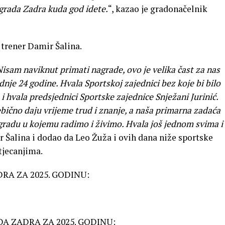
e grada Zadra kuda god idete.
“, kazao je gradonačelnik
 trener Damir Šalina.
Nisam naviknut primati nagrade, ovo je velika čast za nas
ednje 24 godine. Hvala Sportskoj zajednici bez koje bi bilo
 hvala predsjednici Sportske zajednice Snježani Jurinić.
ebično daju vrijeme trud i znanje, a naša primarna zadaća
u gradu u kojemu radimo i živimo. Hvala još jednom svima i
er Šalina i dodao da Leo Žuža i ovih dana niže sportske
tjecanjima.
RA ZA 2025. GODINU:
DA ZADRA ZA 2025. GODINU: