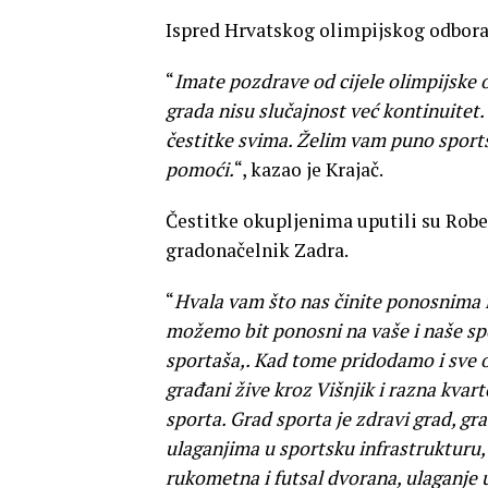
Ispred Hrvatskog olimpijskog odbora g
“
Imate pozdrave od cijele olimpijske ob
grada nisu slučajnost već kontinuitet.
čestitke svima. Želim vam puno sports
pomoći.
“, kazao je Krajač.
Čestitke okupljenima uputili su Robe
gradonačelnik Zadra.
“
Hvala vam što nas činite ponosnima i
možemo bit ponosni na vaše i naše spo
sportaša,. Kad tome pridodamo i sve o
građani žive kroz Višnjik i razna kvar
sporta. G
rad sporta je zdravi grad, gr
ulaganjima u sportsku infrastrukturu,
rukometna i futsal dvorana, ulaganje u