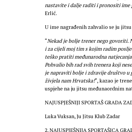
nastavite i dalje raditi i pronositi im
Erlić.
U ime nagrađenih zahvalio se ju jitsu
“
Nekad je bolje trener nego govoriti. 
i za cijeli moj tim s kojim radim poslj
teško pratiti međunarodna natjecanja i
Pohvalio bih rad svih trenera koji nes
je napraviti bolje i zdravije društvo 
živjela nam Hrvatska!
“, kazao je tren
uspjehe na ju jitsu međunaordnim na
NAJUSPJEŠNIJI SPORTAŠ GRADA ZAD
Luka Vuksan, Ju Jitsu Klub Zadar
2. NAJUSPJEŠNIJA SPORTAŠICA GRA