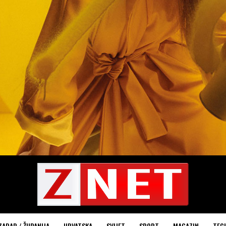
ZADAR / ŽUPANIJA
HRVATSKA
SVIJET
SPORT
MAGAZIN
TEC