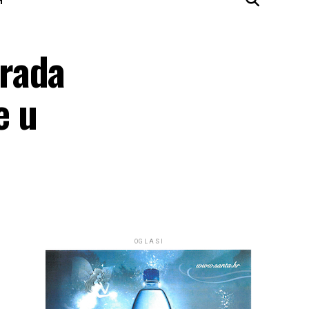
Grada
e u
OGLASI