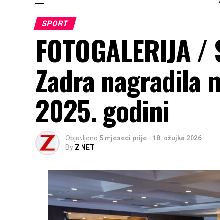
SPORT
FOTOGALERIJA / 
Zadra nagradila n
2025. godini
Objavljeno
5 mjeseci prije
-
18. ožujka 2026.
By
Z NET