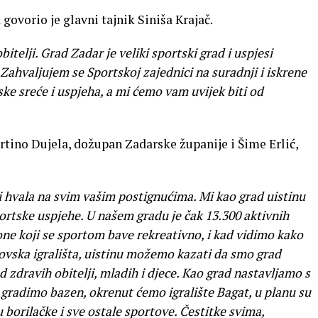
ovorio je glavni tajnik Siniša Krajač.
itelji. Grad Zadar je veliki sportski grad i uspjesi
 Zahvaljujem se Sportskoj zajednici na suradnji i iskrene
ke sreće i uspjeha, a mi ćemo vam uvijek biti od
rtino Dujela, dožupan Zadarske županije i Šime Erlić,
 hvala na svim vašim postignućima. Mi kao grad uistinu
rtske uspjehe. U našem gradu je čak 13.300 aktivnih
ne koji se sportom bave rekreativno, i kad vidimo kako
tovska igrališta, uistinu možemo kazati da smo grad
ad zdravih obitelji, mladih i djece. Kao grad nastavljamo s
 gradimo bazen, okrenut ćemo igralište Bagat, u planu su
 borilačke i sve ostale sportove.
Čestitke svima,