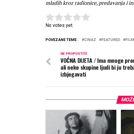
mladih kroz radionice, predavanja i i
Rate this item:
Submit Rating
No votes yet.
POVEZANE TEME :
CINAZ
FEATURED
FIL
NE PROPUSTITE
VOĆNA DIJETA / Ima mnoge pred
ali neke skupine ljudi bi ju treb
izbjegavati
MOŽD