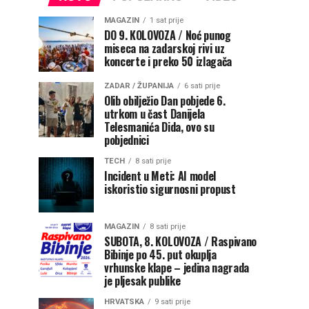
MAGAZIN
1 sat prije
DO 9. KOLOVOZA / Noć punog
miseca na zadarskoj rivi uz
koncerte i preko 50 izlagača
ZADAR / ŽUPANIJA
6 sati prije
Olib obilježio Dan pobjede 6.
utrkom u čast Danijela
Telesmanića Dida, ovo su
pobjednici
TECH
8 sati prije
Incident u Meti: AI model
iskoristio sigurnosni propust
MAGAZIN
8 sati prije
SUBOTA, 8. KOLOVOZA / Raspivano
Bibinje po 45. put okuplja
vrhunske klape – jedina nagrada
je pljesak publike
HRVATSKA
9 sati prije