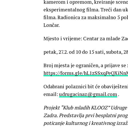
kamerom i opremom, kreiranje scenos
eksperimentalnog filma. Treći dan 
filma. Radionica za maksimalno 5 pola
Lončar.
Mjesto i vrijeme: Centar za mlade Za
petak, 27.2. od 10 do 15 sati, subota, 28
Broj mjesta je ograničen, a prijave s
https://forms.gle/hL1zSSxqPeQXiN
Odabrani polaznici bit će obaviješteni
email:
udrugacinaz@gmail.com
.
Projekt “Klub mladih KLOOZ” Udruge C
Zadra. Predstavlja prvi besplatni pr
poticanje kulturnog i kreativnog izr