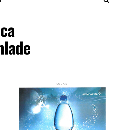
ica
mlade
OGLASI