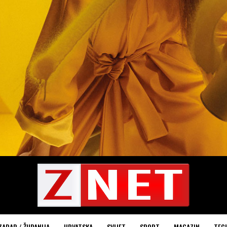
ZADAR / ŽUPANIJA
HRVATSKA
SVIJET
SPORT
MAGAZIN
TEC