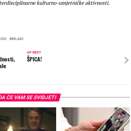
nterdisciplinarne kulturno-umjetničke aktivnosti.
MOVI
MLADI
UP NEXT
nosti,
ŠPICA!
ale
A ĆE VAM SE SVIDJETI