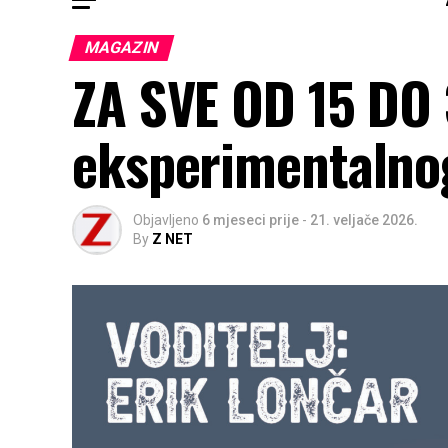
MAGAZIN
ZA SVE OD 15 DO
eksperimentalnog
Objavljeno
6 mjeseci prije
-
21. veljače 2026.
By
Z NET