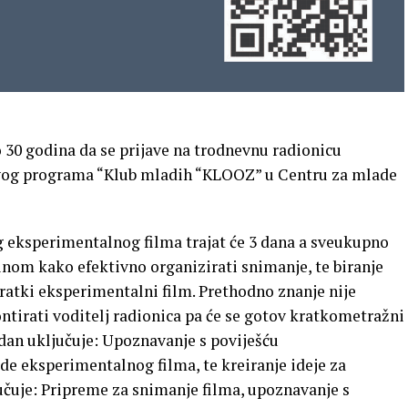
30 godina da se prijave na trodnevnu radionicu
vog programa “Klub mladih “KLOOZ” u Centru za mlade
eksperimentalnog filma trajat će 3 dana a sveukupno
ačinom kako efektivno organizirati snimanje, te biranje
kratki eksperimentalni film. Prethodno znanje nije
ntirati voditelj radionica pa će se gotov kratkometražni
 dan uključuje: Upoznavanje s poviješću
e eksperimentalnog filma, te kreiranje ideje za
učuje: Pripreme za snimanje filma, upoznavanje s