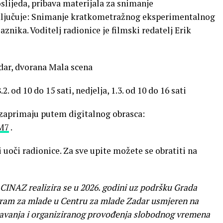
lijeda, pribava materijala za snimanje
uključuje: Snimanje kratkometražnog eksperimentalnog
znika. Voditelj radionice je filmski redatelj Erik
dar, dvorana Mala scena
.2. od 10 do 15 sati, nedjelja, 1.3. od 10 do 16 sati
e zaprimaju putem digitalnog obrasca:
nM7
.
 uoči radionice. Za sve upite možete se obratiti na
INAZ realizira se u 2026. godini uz podršku Grada
ogram za mlade u Centru za mlade Zadar usmjeren na
ažavanja i organiziranog provođenja slobodnog vremena